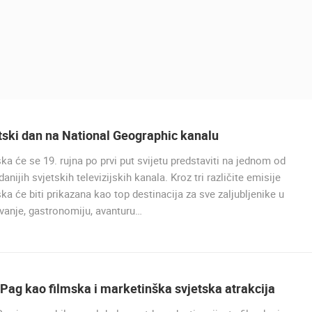
tski dan na National Geographic kanalu
ka će se 19. rujna po prvi put svijetu predstaviti na jednom od
UŽIVO
danijih svjetskih televizijskih kanala. Kroz tri različite emisije
ka će biti prikazana kao top destinacija za sve zaljubljenike u
HOTEL SPLIT.COM - PODST
ivanje, gastronomiju, avanturu…
PANORAMSKI POGLED I PLA
STROŽINAC
PODSTRANA
Pag kao filmska i marketinška svjetska atrakcija
UŽIVO
0 GLEDATELJ(A)
UŽIVO
0 GLEDATELJ(A)