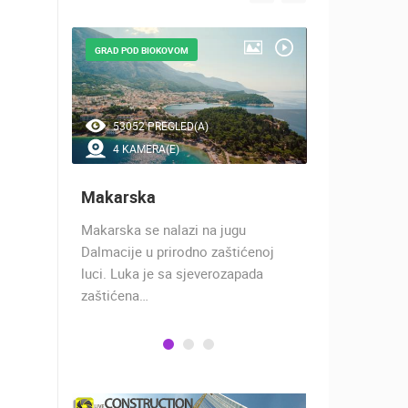
GRAD POD BIOKOVOM
NAJLJEPŠE Š
53052 PREGLED(A)
45247 P
4 KAMERA(E)
7 KAMER
Makarska
Baška Vo
h 17
Makarska se nalazi na jugu
Baška Voda,
 rimski
Dalmacije u prirodno zaštićenoj
naselje u ko
učju…
luci. Luka je sa sjeverozapada
trgovci, pom
zaštićena…