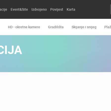
acije
Event&Site
Izdvojeno
Povijest
Karta
HD - okretne kamere
Gradilišta
Skijanje i snijeg
Pla
CIJA