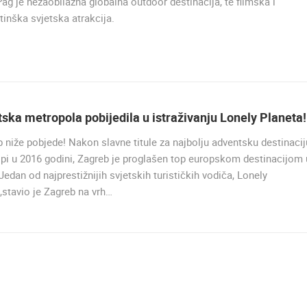
ag je nezaobilazna globalna outdoor destinacija, te filmska i
GRADILIŠTE NOVOG AUTOBUSNOG
MRKOPALJ SANJKALIŠTE
KOLODVORA U ROVINJU – RADOVI
inška svjetska atrakcija.
ČELIMBAŠA
NAPREDUJU IZ DANA U DAN!
MRKOPALJ
ROVINJ
HD - OKRETNE KAMERE
GRADILIŠTA
SKIJANJE I SNIJEG
PLAŽE
MARINE I LUČICE
SVJETSKA BAŠTINA
SPORT
ska metropola pobijedila u istraživanju Lonely Planeta!
 niže pobjede! Nakon slavne titule za najbolju adventsku destinacij
pi u 2016 godini, Zagreb je proglašen top europskom destinacijom 
Jedan od najprestižnijih svjetskih turističkih vodiča, Lonely
,stavio je Zagreb na vrh…