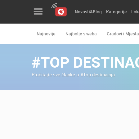
Novosti&Blog
Kategorije
Lok
Najnovije
Najbolje s weba
Gradovi i Mjesta
Novosti&Blog
Kategorije
#TOP DESTINA
Lokacije
Pročitajte sve članke o #Top destinacija
Event&Site
Izdvojeno
Povijest
Karta