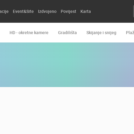
acije
Event&Site
Izdvojeno
Povijest
Karta
HD - okretne kamere
Gradilišta
Skijanje i snijeg
Pla