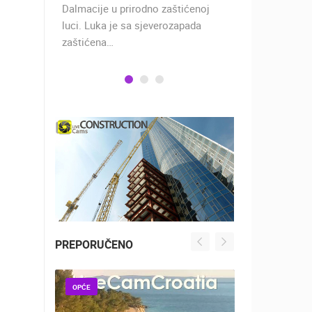
 rimski
Dalmacije u prirodno zaštićenoj
naselje u ko
učju…
luci. Luka je sa sjeverozapada
trgovci, pom
zaštićena…
PREPORUČENO
OPĆE
OPĆE