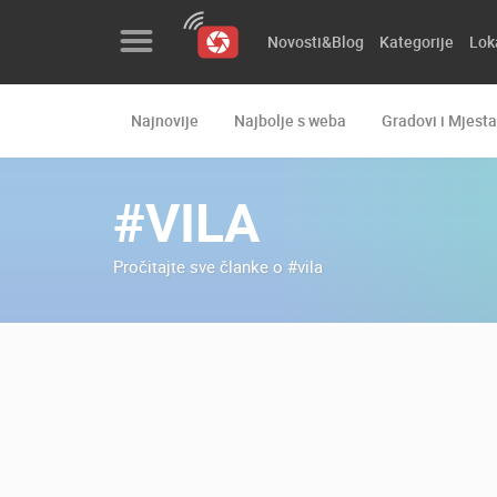
Novosti&Blog
Kategorije
Lok
Najnovije
Najbolje s weba
Gradovi i Mjesta
Novosti&Blog
Kategorije
#VILA
Lokacije
Pročitajte sve članke o #vila
Event&Site
Izdvojeno
Povijest
Karta