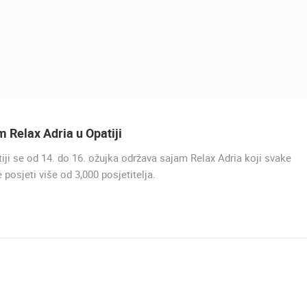
 Relax Adria u Opatiji
iji se od 14. do 16. ožujka održava sajam Relax Adria koji svake
 posjeti više od 3,000 posjetitelja.
UŽIVO
0 GLEDATELJ(A)
UŽIVO
0 GLEDATELJ(A)
MRKOPALJ SANJKALIŠTE