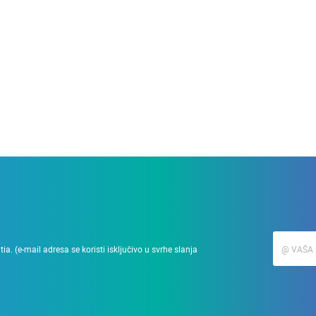
28.03.2010.
Podizanje zgrade u min
a. (e-mail adresa se koristi isključivo u svrhe slanja