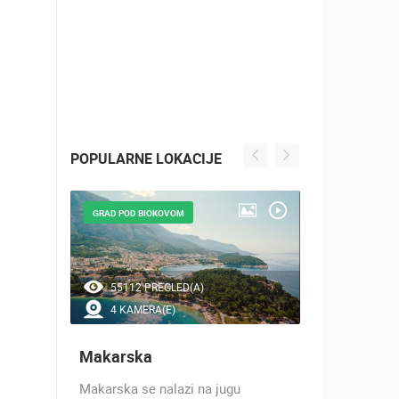
POPULARNE LOKACIJE
GRAD POD BIOKOVOM
NAJLJEPŠE Š
55112 PREGLED(A)
47452 P
4 KAMERA(E)
7 KAMER
Makarska
Baška Vo
h 17
Makarska se nalazi na jugu
Baška Voda,