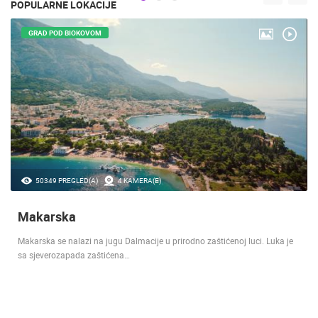
POPULARNE LOKACIJE
GRAD POD BIOKOVOM
50349 PREGLED(A)
4 KAMERA(E)
Makarska
Makarska se nalazi na jugu Dalmacije u prirodno zaštićenoj luci. Luka je
sa sjeverozapada zaštićena…