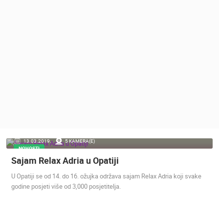
MEDIJI O
NAMA,
NAGRADE I
PRIZNANJA
DONACIJE
ZA NOVE
WEB
KAMERE
TERMS OF
USE
PRIVACY
13.03.2019.
5 KAMERA(E)
POLICY
NOVOSTI
Sajam Relax Adria u Opatiji
BANERI
U Opatiji se od 14. do 16. ožujka održava sajam Relax Adria koji svake
godine posjeti više od 3,000 posjetitelja.
HRVATSKI