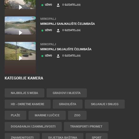
UŽIVO
0 GLEDATELJ(A)
MRKOPALJ
MRKOPALJ SANJKALIŠTE ČELIMBAŠA
UŽIVO
0 GLEDATELJ(A)
MRKOPALJ
MRKOPALJ SKIJALIŠTE ČELIMBAŠA
UŽIVO
0 GLEDATELJ(A)
KATEGORIJE KAMERA
NAJBOLJE S WEBA
GRADOVI I MJESTA
HD - OKRETNE KAMERE
GRADILIŠTA
SKIJANJE I SNIJEG
PLAŽE
MARINE I LUČICE
ZOO
DOGAĐANJA I ZANIMLJIVOSTI
TRANSPORT I PROMET
ZNAMENITOSTI
SVJETSKA BAŠTINA
SPORT