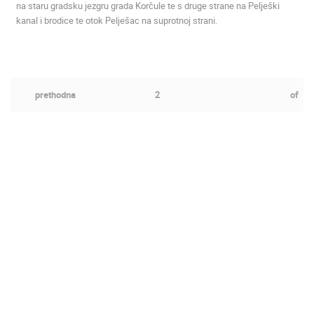
na staru gradsku jezgru grada Korčule te s druge strane na Pelješki
kanal i brodice te otok Pelješac na suprotnoj strani.
prethodna
2
of