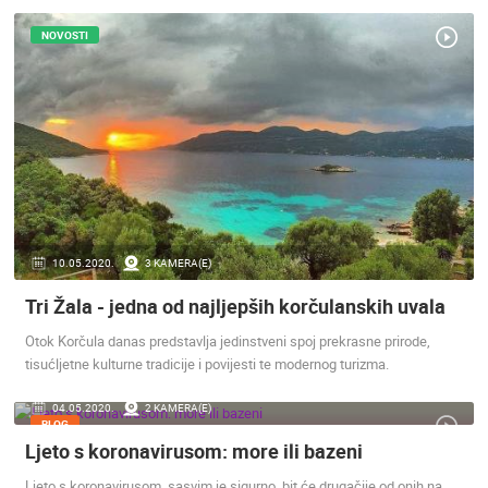
ENGLISH
NOVOSTI
10.05.2020.
3 KAMERA(E)
Tri Žala - jedna od najljepših korčulanskih uvala
Otok Korčula danas predstavlja jedinstveni spoj prekrasne prirode,
NAJNOVIJE KAMERE
tisućljetne kulturne tradicije i povijesti te modernog turizma.
UŽIVO
0 GLEDATELJ(A)
UŽIVO
04.05.2020.
2 KAMERA(E)
BLOG
Ljeto s koronavirusom: more ili bazeni
Ljeto s koronavirusom, sasvim je sigurno, bit će drugačije od onih na