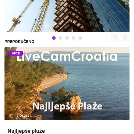
PREPORUČENO
OPĆE
15.06.2021.
Najljepše plaže