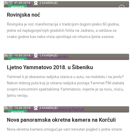
31.08.2018.
2 KAMERA(E)
NOVOSTI
Rovinjska noć
Rovinjska je noć manifestacija s tradicijom dugom preko 60 godina,
jedna od najdugovječnijih gradskih fešta na Jadranu, a održava se
svake godine kao neka vrsta oproštaja od vrhunca ljetne sezone.
10.08.2018.
1 KAMERA(E)
NOVOSTI
Ljetno Yammatovo 2018. u Šibeniku
Yammat ti je obavezna radijska stanica u autu, na mobitelu i na poslu?
Nakon dobrog puta koji je urbana radijska postaja Yammat FM utabala
svojim koncertnim spektaklima Yammatovo, vrijeme je za novu, vruću,
ljetnu verziju.
13.06.2018.
2 KAMERA(E)
NOVOSTI
Nova panoramska okretna kamera na Korčuli
Nova okretna kamera omogućuje vam trenutan pogled s jedne strane