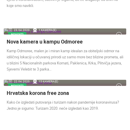
koje smo navikli.
MRKOPALJ SANJKALIŠTE ČELIMBAŠA
MRKOPALJ 
MRKOPALJ
MRKOPALJ
KATEGORIJE KAMERA
23.04.2020.
1 KAMERA(E)
NAJBOLJE S WEBA
GRADOVI I MJESTA
NOVOSTI
Nova kamera u kampu Odmoree
HD - OKRETNE KAMERE
GRADILIŠTA
SKIJANJE I SNIJEG
PLAŽE
MARINE I LUČICE
ZOO
Kamp Odmoree, malen je i miran kamp idealan za obiteljski odmor na
DOGAĐANJA I ZANIMLJIVOSTI
TRANSPORT I PROMET
idiličnoj lokaciji u očuvanoj prirodi uz samo more bez blizine prometa, ali
u blizini 5 Nacionalnih parkova Kornati, Paklenica, Krka, Plitvičja jezera,
ZNAMENITOSTI
SVJETSKA BAŠTINA
SPORT
Sjeverni Velebit te 3 parka…
22.04.2020.
15 KAMERA(E)
NOVOSTI
Hrvatska korona free zona
Kako će izgledati putovanja i turizam nakon pandemije koronavirusa?
Jedno je sigurno: Turizam 2020. neće izgledati kao 2019.