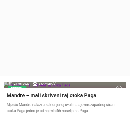
MEDIJI O
NAMA,
NAGRADE I
PRIZNANJA
DONACIJE
ZA NOVE
WEB
KAMERE
TERMS OF
USE
PRIVACY
21.05.2020.
3 KAMERA(E)
POLICY
NOVOSTI
Mandre – mali skriveni raj otoka Paga
BANERI
Mjesto Mandre nalazi u zaklonjenoj uvali na sjeverozapadnoj strani
otoka Paga jedno je od najmlađih naselja na Pagu.
HRVATSKI