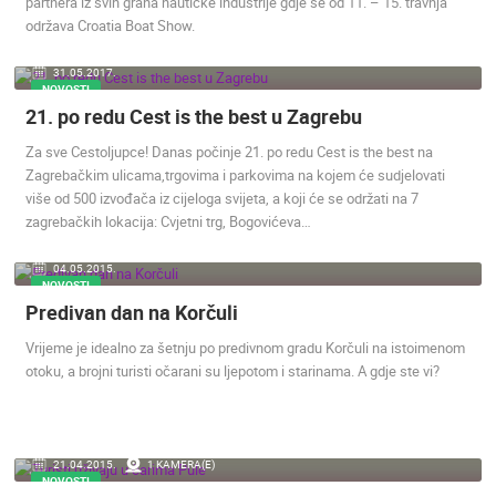
partnera iz svih grana nautičke industrije gdje se od 11. – 15. travnja
održava Croatia Boat Show.
31.05.2017.
NOVOSTI
21. po redu Cest is the best u Zagrebu
Za sve Cestoljupce! Danas počinje 21. po redu Cest is the best na
Zagrebačkim ulicama,trgovima i parkovima na kojem će sudjelovati
više od 500 izvođača iz cijeloga svijeta, a koji će se održati na 7
zagrebačkih lokacija: Cvjetni trg, Bogovićeva…
04.05.2015.
NOVOSTI
Predivan dan na Korčuli
Vrijeme je idealno za šetnju po predivnom gradu Korčuli na istoimenom
otoku, a brojni turisti očarani su ljepotom i starinama. A gdje ste vi?
21.04.2015.
1 KAMERA(E)
NOVOSTI