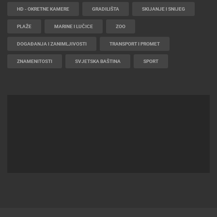
HD - OKRETNE KAMERE
GRADILIŠTA
SKIJANJE I SNIJEG
PLAŽE
MARINE I LUČICE
ZOO
DOGAĐANJA I ZANIMLJIVOSTI
TRANSPORT I PROMET
ZNAMENITOSTI
SVJETSKA BAŠTINA
SPORT