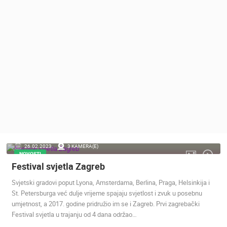
MEDIJI O
NAMA,
NAGRADE I
PRIZNANJA
DONACIJE
ZA NOVE
WEB
KAMERE
TERMS OF
USE
PRIVACY
26.02.2023.
3 KAMERA(E)
POLICY
NOVOSTI
Festival svjetla Zagreb
BANERI
Svjetski gradovi poput Lyona, Amsterdama, Berlina, Praga, Helsinkija i
St. Petersburga već dulje vrijeme spajaju svjetlost i zvuk u posebnu
umjetnost, a 2017. godine pridružio im se i Zagreb. Prvi zagrebački
Festival svjetla u trajanju od 4 dana održao…
HRVATSKI