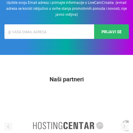
Upišite svoju Email adresu i primajte informacije o LiveCamCroatia. (e-mail
adresa se koristi isključivo u svrhe slanja promotivnih ponuda i novosti, nije
javno vidljiva)
PRIJAVI SE
Naši partneri