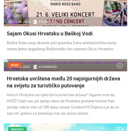
17.06.2020.
8 KAMERA(E)
Sajam Okusi Hrvatsku u Baškoj Vodi
Baška Voda ovog vikenda uoči praznika Dana anitifašističke borbe,
otvara ljetna događanja Baškovoško lito sajmom Okusi Hrvatsku.
BLOG
06.06.2020.
8 KAMERA(E)
Hrvatska uvrštena među 20 najsigurnijih država
na svijetu za turističko putovanje
Hoće li Hrvatska ovo ljeto biti korona free država? Sigurno smo da
HOĆE! Dijeli nas još tjedan dana da Hrvatska postane korona free
zemlja, nakon više od 100 dana zaraze Covidom19.Činjenica je da se
sad već gotovo svi ponašaju kao da virusa uistinu…
NOVOSTI