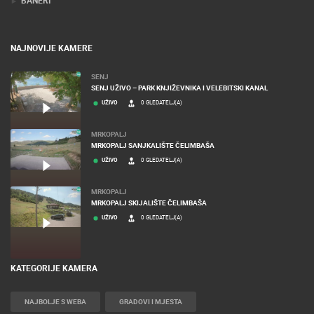
BANERI
NAJNOVIJE KAMERE
SENJ
SENJ UŽIVO – PARK KNJIŽEVNIKA I VELEBITSKI KANAL
UŽIVO
0 GLEDATELJ(A)
MRKOPALJ
MRKOPALJ SANJKALIŠTE ČELIMBAŠA
UŽIVO
0 GLEDATELJ(A)
MRKOPALJ
MRKOPALJ SKIJALIŠTE ČELIMBAŠA
UŽIVO
0 GLEDATELJ(A)
KATEGORIJE KAMERA
NAJBOLJE S WEBA
GRADOVI I MJESTA