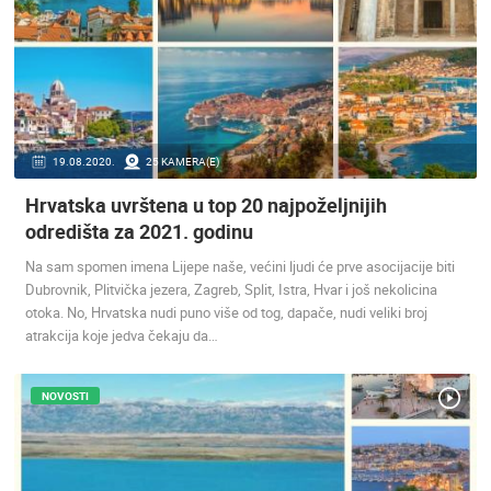
NAJNOVIJE KAMERE
19.08.2020.
25 KAMERA(E)
UŽIVO
0 GLEDATELJ(A)
UŽIVO
Hrvatska uvrštena u top 20 najpoželjnijih
odredišta za 2021. godinu
Na sam spomen imena Lijepe naše, većini ljudi će prve asocijacije biti
Dubrovnik, Plitvička jezera, Zagreb, Split, Istra, Hvar i još nekolicina
otoka. No, Hrvatska nudi puno više od tog, dapače, nudi veliki broj
SENJ UŽIVO – PARK KNJIŽEVNIKA I VELEBITSKI KANAL
MRKOPALJ 
SENJ
MRKOPALJ
atrakcija koje jedva čekaju da…
KATEGORIJE KAMERA
NAJBOLJE S WEBA
GRADOVI I MJESTA
NOVOSTI
HD - OKRETNE KAMERE
GRADILIŠTA
SKIJANJE I SNIJEG
PLAŽE
MARINE I LUČICE
ZOO
DOGAĐANJA I ZANIMLJIVOSTI
TRANSPORT I PROMET