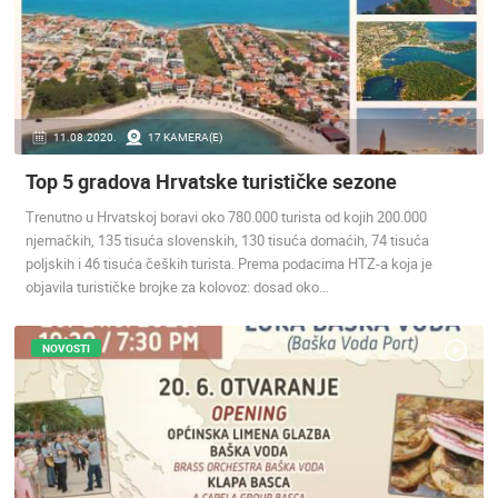
ZNAMENITOSTI
SVJETSKA BAŠTINA
SPORT
11.08.2020.
17 KAMERA(E)
Top 5 gradova Hrvatske turističke sezone
Trenutno u Hrvatskoj boravi oko 780.000 turista od kojih 200.000
njemačkih, 135 tisuća slovenskih, 130 tisuća domaćih, 74 tisuća
poljskih i 46 tisuća čeških turista. Prema podacima HTZ-a koja je
objavila turističke brojke za kolovoz: dosad oko…
NOVOSTI