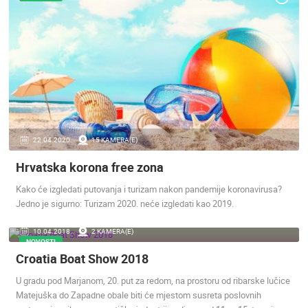
22.04.2020.
15 KAMERA(E)
Hrvatska korona free zona
Kako će izgledati putovanja i turizam nakon pandemije koronavirusa?
Jedno je sigurno: Turizam 2020. neće izgledati kao 2019.
10.04.2018.
2 KAMERA(E)
NOVOSTI
Croatia Boat Show 2018
U gradu pod Marjanom, 20. put za redom, na prostoru od ribarske lučice
Matejuška do Zapadne obale biti će mjestom susreta poslovnih