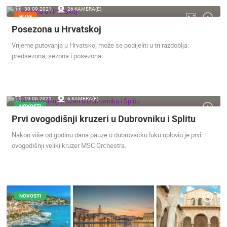
30.09.2021.
26 KAMERA(E)
ENGLISH
BLOG
Posezona u Hrvatskoj
Vrijeme putovanja u Hrvatskoj može se podijeliti u tri razdoblja:
predsezona, sezona i posezona.
19.06.2021.
6 KAMERA(E)
NOVOSTI
Prvi ovogodišnji kruzeri u Dubrovniku i Splitu
Nakon više od godinu dana pauze u dubrovačku luku uplovio je prvi
ovogodišnji veliki kruzer MSC Orchestra.
NOVOSTI