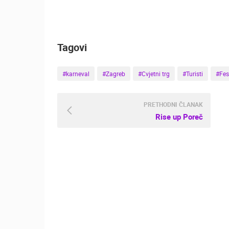
MRKOPALJ SANJKALIŠTE
ČELIMBAŠA
MRKOPALJ
Tagovi
KATEGORIJE KAMERA
NAJBOLJE S WEBA
GRADOVI I MJESTA
#karneval
#Zagreb
#Cvjetni trg
#Turisti
#Fes
TRANSPORT I PROMET
ZNAMENITOSTI
PRETHODNI ČLANAK
Rise up Poreč