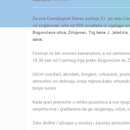
KONTAKTIRAJTE
NAS
Za sve Cestoljupce! Danas počinje 21. po redu Ce
MEDIJI O
će sudjelovati više od 500 izvođača iz cijeloga svij
NAMA,
Bogovićeva ulica, Zrinjevac, Trg bana J. Jelačića, 
NAGRADE I
dana.
PRIZNANJA
Festival će biti otvoren karnevalom, a svi zainter
DONACIJE
18:30 sati od Cvjetnog trga preko Bogovićeve do Zr
ZA NOVE
WEB
Ulični izvođači, akrobati, žongleri, cirkusanti, poz
KAMERE
atmosferi svi dobivaju svoje mjesto,kako vrhunski u
brojni turisti.
TERMS OF
USE
Kada grad pretvorite u veliku pozornicu a sve njeg
NAJNOVIJE KAMERE
PRIVACY
umjetnicima i građanima da ga raspjevaju, ožive, o
POLICY
UŽIVO
0 GLEDATELJ(A)
Zato dođite i uživajte u veseloj i šarenoj atmosferi 
BANERI