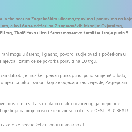
st is the best na Zagrebačkim ulicama,trgovima i parkovima na ko
eta, a koji će se održati na 7 zagrebačkih lokacija: Cvjetni trg,
EU trg, Tkalčićeva ulica i Strossmayerovo šetalište i traje punih 5
esirani mogu u šarenoj i glasnoj povorci sudjelovati s početkom u
injevca i zatim će se povorka pojaviti na EU trgu.
itivan duh,obilje muzike i plesa i puno, puno, puno smijeha! U ludoj
mjetnici tako i svi oni koji se osjećaju kao zvijezde, Zagrepčani i
ove prostore u slikarsko platno i tako otvorenog ga prepustite
boje bojama umjetnosti i kreativnosti dobili ste CEST IS D’ BEST!
UŽIVO
0 GLEDATELJ(A)
UŽIVO
0 GLEDATELJ(A)
iz koje se nećete željeti vratiti u stvarnost!