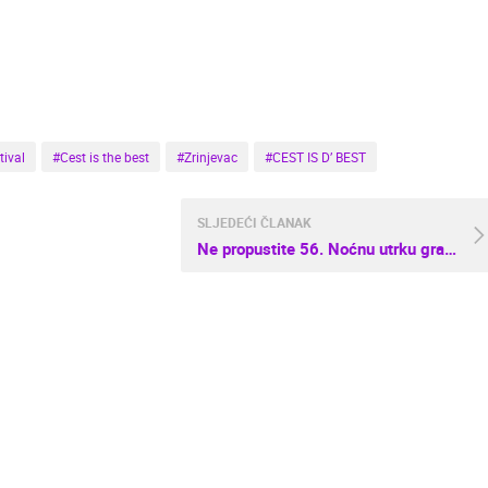
MRKOPALJ SKIJALIŠTE ČELIMBAŠA
RAKOVICA OKRETNA KAMERA
MRKOPALJ
RAKOVICA
HD - OKRETNE KAMERE
GRADILIŠTA
SKIJANJE I SNIJEG
PLAŽE
MARINE I LUČICE
tival
#Cest is the best
#Zrinjevac
#CEST IS D’ BEST
SVJETSKA BAŠTINA
SPORT
SLJEDEĆI ČLANAK
Ne propustite 56. Noćnu utrku grada Samobora 26. svibnja!