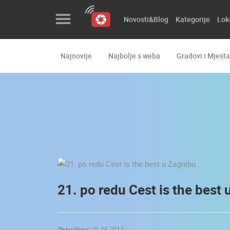
Novosti&Blog
Kategorije
Lok
Najnovije
Najbolje s weba
Gradovi i Mjesta
Novosti&Blog
Kategorije
Lokacije
Event&Site
Izdvojeno
Povijest
21. po redu Cest is the best
Karta
Objavljeno:
31.05.2017.