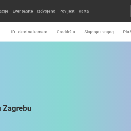
acije
Event&Site
Izdvojeno
Povijest
Karta
HD - okretne kamere
Gradilišta
Skijanje i snijeg
Pla
 u Zagrebu