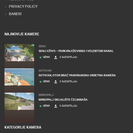
PRIVACY POLICY
BANERI
NAJNOVIJE KAMERE
SENJ
SENJ UŽIVO – PARK KNJIŽEVNIKA I VELEBITSKI KANAL
UŽIVO
0 GLEDATELJ(A)
SUTIVAN
SUTIVAN, OTOK BRAČ PANORAMSKA OKRETNA KAMERA
UŽIVO
0 GLEDATELJ(A)
MRKOPALJ
MRKOPALJ SKIJALIŠTE ČELIMBAŠA
UŽIVO
0 GLEDATELJ(A)
KATEGORIJE KAMERA