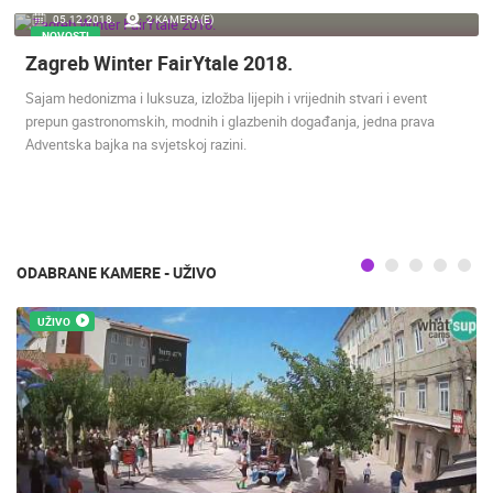
05.12.2018.
2 KAMERA(E)
ENGLISH
NOVOSTI
Zagreb Winter FairYtale 2018.
Sajam hedonizma i luksuza, izložba lijepih i vrijednih stvari i event
prepun gastronomskih, modnih i glazbenih događanja, jedna prava
Adventska bajka na svjetskoj razini.
NAJNOVIJE KAMERE
UŽIVO
0 GLEDATELJ(A)
UŽIVO
ODABRANE KAMERE - UŽIVO
UŽIVO
SENJ UŽIVO – PARK KNJIŽEVNIKA I VELEBITSKI KANAL
SUTIVAN, 
SENJ
SUTIVAN
KATEGORIJE KAMERA
NAJBOLJE S WEBA
GRADOVI I MJESTA
HD - OKRETNE KAMERE
GRADILIŠTA
SKIJANJE I SNIJEG