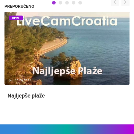
PREPORUČENO
OPĆE
15.06.2021.
Najljepše plaže