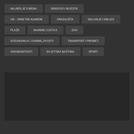
NAJBOLJE S WEBA
GRADOVI I MJESTA
HD - OKRETNE KAMERE
GRADILIŠTA
SKIJANJE I SNIJEG
PLAŽE
MARINE I LUČICE
ZOO
DOGAĐANJA I ZANIMLJIVOSTI
TRANSPORT I PROMET
ZNAMENITOSTI
SVJETSKA BAŠTINA
SPORT