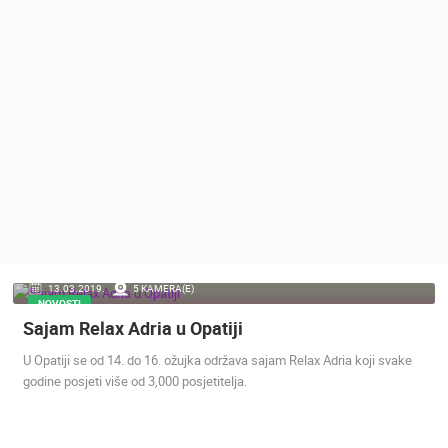
MEDIJI O
NAMA,
NAGRADE I
PRIZNANJA
DONACIJE
ZA NOVE
WEB
KAMERE
TERMS OF
USE
PRIVACY
13.03.2019.
5 KAMERA(E)
POLICY
NOVOSTI
Sajam Relax Adria u Opatiji
BANERI
U Opatiji se od 14. do 16. ožujka održava sajam Relax Adria koji svake
godine posjeti više od 3,000 posjetitelja.
HRVATSKI