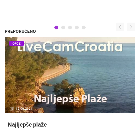
PREPORUČENO
OPĆE
15.06.2021.
Najljepše plaže