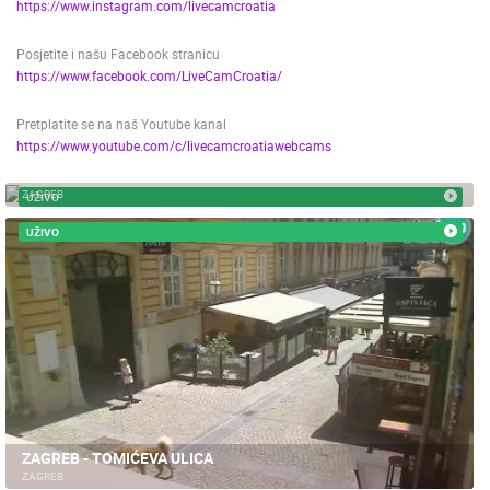
https://www.instagram.com/livecamcroatia
Posjetite i našu Facebook stranicu
https://www.facebook.com/LiveCamCroatia/
Pretplatite se na naš Youtube kanal
https://www.youtube.com/c/livecamcroatiawebcams
ZAGREB - USPINJAČA
ZAGREB
UŽIVO
NAJNOVIJE KAMERE
UŽIVO
UŽIVO
0 GLEDATELJ(A)
UŽIVO
MRKOPALJ SKIJALIŠTE ČELIMBAŠA
MRKOPALJ 
MRKOPALJ
MRKOPALJ
ZAGREB - TOMIĆEVA ULICA
KATEGORIJE KAMERA
ZAGREB
NAJBOLJE S WEBA
GRADOVI I MJESTA