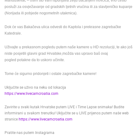
Manduševac – osim što vam ispunjava želju bacanjem novčića, vrlo često
ENGLISH
posluži za osvježavanje od gradskih ljetnih vrućina ili za slavljeničko kupanje
(Norijada ili pobjede nogometnih utakmica).
Dok će vas Bakačeva ulica odvesti do Kaptola i prekrasne zagrebačke
Katedrale.
Uživajte u prekasnom pogledu putem naše kamere u HD rezoluciji, te ako još
niste posjetili glavni grad Hrvatske,možda vas upravo baš ovaj
pogled potakne da to uskoro učinite.
Tome će sigurno pridonjeti i ostale zagrebačke kamere!
Uključite se uživo na neku od lokacija
https://www.livecamcroatia.com
Zavirite u svaki kutak Hrvatske putem LIVE i Time Lapse snimaka! Budite
informirani u svakom trenutku! Uključite se u LIVE prijenos putem naše web
stranice
https://www.livecamcroatia.com
Pratite nas putem Instagrama