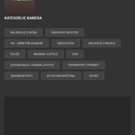
KATEGORIJE KAMERA
NAJBOLJE S WEBA
GRADOVI I MJESTA
HD - OKRETNE KAMERE
GRADILIŠTA
SKIJANJE I SNIJEG
PLAŽE
MARINE I LUČICE
ZOO
DOGAĐANJA I ZANIMLJIVOSTI
TRANSPORT I PROMET
ZNAMENITOSTI
SVJETSKA BAŠTINA
SPORT