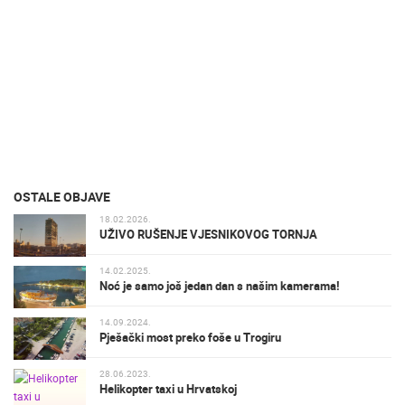
OSTALE OBJAVE
18.02.2026.
UŽIVO RUŠENJE VJESNIKOVOG TORNJA
14.02.2025.
Noć je samo još jedan dan s našim kamerama!
14.09.2024.
Pješački most preko foše u Trogiru
28.06.2023.
Helikopter taxi u Hrvatskoj