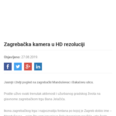
MEDIJI O
NAMA,
NAGRADE I
PRIZNANJA
DONACIJE
ZA NOVE
Zagrebačka kamera u HD rezoluciji
WEB
KAMERE
Objavljeno:
27.08.2019.
TERMS OF
USE
PRIVACY
POLICY
Jasniji i življi pogled na zagrebački Manduševac i Bakačevu ulicu.
BANERI
Pratite uživo svaki trenutak aktivnosti i užurbanog gradskog života na
glavnome zagrebačkom trgu Bana Jelačića.
Ikona zagrebačkog trga i najpoznatija fontana po kojoj je Zagreb dobio ime –
HRVATSKI