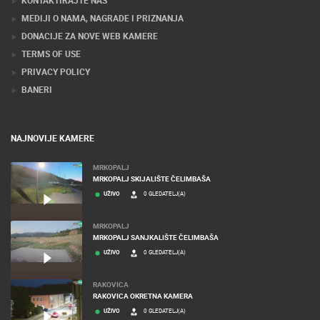
KONTAKTIRAJTE NAS
MEDIJI O NAMA, NAGRADE I PRIZNANJA
DONACIJE ZA NOVE WEB KAMERE
TERMS OF USE
PRIVACY POLICY
BANERI
NAJNOVIJE KAMERE
MRKOPALJ
MRKOPALJ SKIJALIŠTE ČELIMBAŠA
UŽIVO
0 GLEDATELJ(A)
MRKOPALJ
MRKOPALJ SANJKALIŠTE ČELIMBAŠA
UŽIVO
0 GLEDATELJ(A)
RAKOVICA
RAKOVICA OKRETNA KAMERA
UŽIVO
0 GLEDATELJ(A)