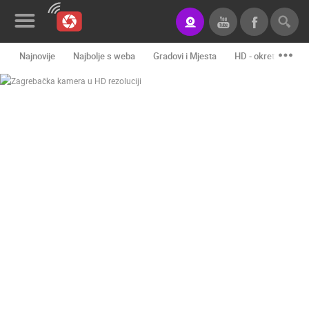
Najnovije
Najbolje s weba
Gradovi i Mjesta
HD - okretne kame
Novosti&Blog
Kategorije
Lokacije
Event&Site
Izdvojeno
Povijest
Karta
KONTAKTIRAJTE
NAS