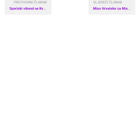
PRETHODNI ČLANAK
SLJEDEĆI ČLANAK
Sportski vikend na Kvarneru
Miss Hrvatske za Miss svijeta 2019.