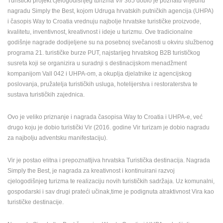
Turistički projekt cjelogodišnjeg turizma
Vir 365
dobio je poznatu vrijednu
ENGLISH
nagradu Simply the Best, kojom Udruga hrvatskih putničkih agencija (UHPA)
i časopis Way to Croatia vrednuju najbolje hrvatske turističke proizvode,
kvalitetu, inventivnost, kreativnost i ideje u turizmu. Ove tradicionalne
godišnje nagrade dodijeljene su na posebnoj svečanosti u okviru službenog
programa 21. turističke burze PUT, najstarijeg hrvatskog B2B turističkog
susreta koji se organizira u suradnji s destinacijskom menadžment
kompanijom Vall 042 i UHPA-om, a okuplja djelatnike iz agencijskog
poslovanja, pružatelja turističkih usluga, hotelijerstva i restoraterstva te
sustava turističkih zajednica.
Ovo je veliko priznanje i nagrada časopisa Way to Croatia i UHPA-e, već
drugo koju je dobio turistički Vir (2016. godine Vir turizam je dobio nagradu
za najbolju adventsku manifestaciju).
Vir je postao elitna i prepoznatljiva hrvatska Turistička destinacija. Nagrada
Simply the Best, je nagrada za kreativnost i kontinuirani razvoj
cjelogodišnjeg turizma te realizaciju novih turističkih sadržaja. Uz komunalni,
gospodarski i sav drugi prateći učinak,time je podignuta atraktivnost Vira kao
turističke destinacije.