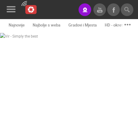
Najnovije
Najbolje s weba
Gradovi i Mjesta
HD - okretne kame
Novosti&Blog
Kategorije
Lokacije
Event&Site
Izdvojeno
Povijest
Karta
KONTAKTIRAJTE
NAS