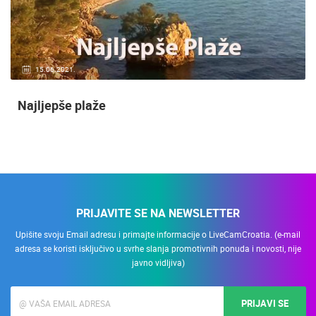
20.01.2021.
3 KAMERA(E)
Nadzor kuće!
PRIJAVITE SE NA NEWSLETTER
Upišite svoju Email adresu i primajte informacije o LiveCamCroatia. (e-mail
adresa se koristi isključivo u svrhe slanja promotivnih ponuda i novosti, nije
javno vidljiva)
PRIJAVI SE