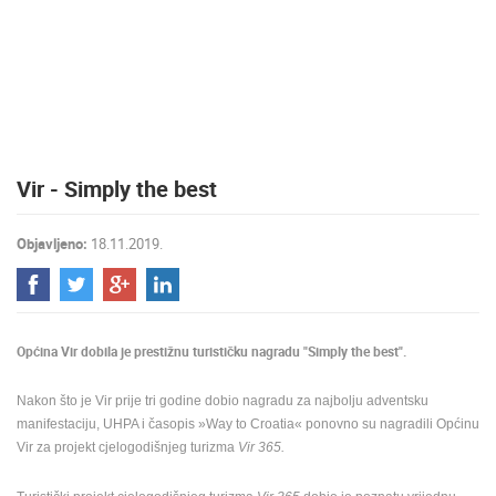
MEDIJI O
NAMA,
NAGRADE I
PRIZNANJA
DONACIJE
ZA NOVE
Vir - Simply the best
WEB
KAMERE
Objavljeno:
18.11.2019.
TERMS OF
USE
PRIVACY
POLICY
Općina Vir dobila je prestižnu turističku nagradu "Simply the best".
BANERI
Nakon što je Vir prije tri godine dobio nagradu za najbolju adventsku
manifestaciju, UHPA i časopis »Way to Croatia« ponovno su nagradili Općinu
Vir za projekt cjelogodišnjeg turizma
Vir 365.
HRVATSKI