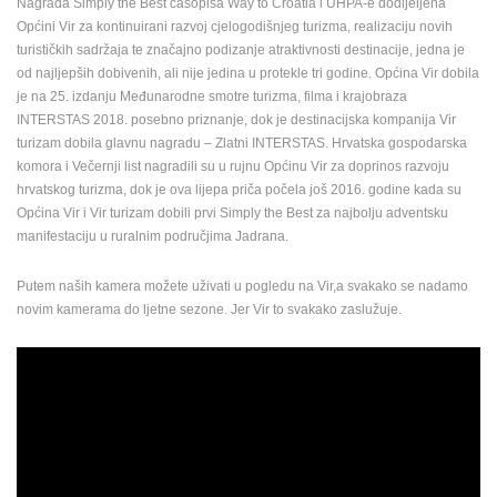
Nagrada Simply the Best časopisa Way to Croatia i UHPA-e dodijeljena
Općini Vir za kontinuirani razvoj cjelogodišnjeg turizma, realizaciju novih
turističkih sadržaja te značajno podizanje atraktivnosti destinacije, jedna je
od najljepših dobivenih, ali nije jedina u protekle tri godine. Općina Vir dobila
je na 25. izdanju Međunarodne smotre turizma, filma i krajobraza
INTERSTAS 2018. posebno priznanje, dok je destinacijska kompanija Vir
turizam dobila glavnu nagradu – Zlatni INTERSTAS. Hrvatska gospodarska
komora i Večernji list nagradili su u rujnu Općinu Vir za doprinos razvoju
hrvatskog turizma, dok je ova lijepa priča počela još 2016. godine kada su
Općina Vir i Vir turizam dobili prvi Simply the Best za najbolju adventsku
manifestaciju u ruralnim područjima Jadrana.
Putem naših kamera možete uživati u pogledu na Vir,a svakako se nadamo
novim kamerama do ljetne sezone. Jer Vir to svakako zaslužuje.
NAJNOVIJE KAMERE
UŽIVO
0 GLEDATELJ(A)
UŽIVO