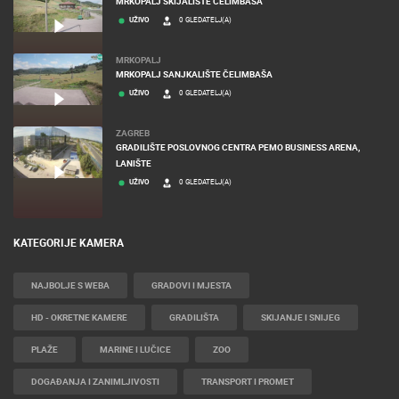
MRKOPALJ SKIJALIŠTE ČELIMBAŠA
UŽIVO
0 GLEDATELJ(A)
MRKOPALJ
MRKOPALJ SANJKALIŠTE ČELIMBAŠA
UŽIVO
0 GLEDATELJ(A)
ZAGREB
GRADILIŠTE POSLOVNOG CENTRA PEMO BUSINESS ARENA,
LANIŠTE
UŽIVO
0 GLEDATELJ(A)
KATEGORIJE KAMERA
NAJBOLJE S WEBA
GRADOVI I MJESTA
HD - OKRETNE KAMERE
GRADILIŠTA
SKIJANJE I SNIJEG
PLAŽE
MARINE I LUČICE
ZOO
DOGAĐANJA I ZANIMLJIVOSTI
TRANSPORT I PROMET