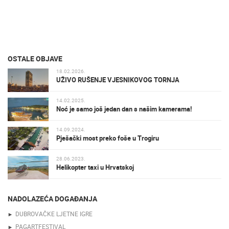
OSTALE OBJAVE
18.02.2026.
UŽIVO RUŠENJE VJESNIKOVOG TORNJA
14.02.2025.
Noć je samo još jedan dan s našim kamerama!
14.09.2024.
Pješački most preko foše u Trogiru
28.06.2023.
Helikopter taxi u Hrvatskoj
NADOLAZEĆA DOGAĐANJA
DUBROVAČKE LJETNE IGRE
PAGARTFESTIVAL