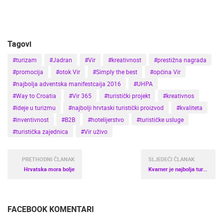
Tagovi
#turizam
#Jadran
#Vir
#kreativnost
#prestižna nagrada
#promocija
#otok Vir
#Simply the best
#općina Vir
#najbolja adventska manifestcaija 2016
#UHPA
#Way to Croatia
#Vir 365
#turistički projekt
#kreativnos
#ideje u turizmu
#najbolji hrvtaski turistički proizvod
#kvaliteta
#inventivnost
#B2B
#hotelijerstvo
#turističke usluge
#turistička zajednica
#Vir uživo
PRETHODNI ČLANAK
SLJEDEĆI ČLANAK
Hrvatska mora bolje
Kvarner je najbolja turistička destinacija za putovanje i jedna od top deset regija u svijetu!
FACEBOOK KOMENTARI