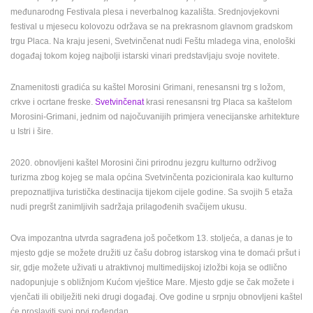
međunarodng Festivala plesa i neverbalnog kazališta. Srednjovjekovni
MEDIJI O
festival u mjesecu kolovozu održava se na prekrasnom glavnom gradskom
NAMA,
trgu Placa. Na kraju jeseni, Svetvinčenat nudi Feštu mladega vina, enološki
NAGRADE I
događaj tokom kojeg najbolji istarski vinari predstavljaju svoje novitete.
PRIZNANJA
Znamenitosti gradića su kaštel Morosini Grimani, renesansni trg s ložom,
DONACIJE
crkve i ocrtane freske.
Svetvinčenat
krasi renesansni trg Placa sa kaštelom
ZA NOVE
WEB
Morosini-Grimani, jednim od najočuvanijih primjera venecijanske arhitekture
KAMERE
u Istri i šire.
TERMS OF
2020. obnovljeni kaštel Morosini čini prirodnu jezgru kulturno održivog
USE
turizma zbog kojeg se mala općina Svetvinčenta pozicionirala kao kulturno
prepoznatljiva turistička destinacija tijekom cijele godine. Sa svojih 5 etaža
PRIVACY
nudi pregršt zanimljivih sadržaja prilagođenih svačijem ukusu.
POLICY
BANERI
Ova impozantna utvrda sagrađena još početkom 13. stoljeća, a danas je to
mjesto gdje se možete družiti uz čašu dobrog istarskog vina te domaći pršut i
sir, gdje možete uživati u atraktivnoj multimedijskoj izložbi koja se odlično
nadopunjuje s obližnjom Kućom vještice Mare. Mjesto gdje se čak možete i
vjenčati ili obilježiti neki drugi događaj. Ove godine u srpnju obnovljeni kaštel
HRVATSKI
će proslaviti svoj prvi rođendan.