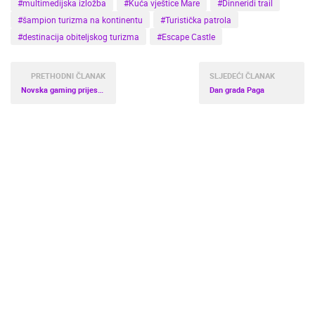
#multimedijska izložba
#Kuća vještice Mare
#Dinneridi trail
#šampion turizma na kontinentu
#Turistička patrola
#destinacija obiteljskog turizma
#Escape Castle
PRETHODNI ČLANAK
SLJEDEĆI ČLANAK
Novska gaming prijestolnica
Dan grada Paga