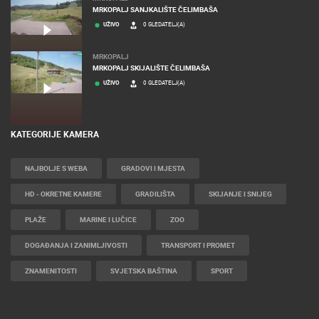
MRKOPALJ SANJKALIŠTE ČELIMBAŠA
UŽIVO
0 GLEDATELJ(A)
MRKOPALJ
MRKOPALJ SKIJALIŠTE ČELIMBAŠA
UŽIVO
0 GLEDATELJ(A)
KATEGORIJE KAMERA
NAJBOLJE S WEBA
GRADOVI I MJESTA
HD - OKRETNE KAMERE
GRADILIŠTA
SKIJANJE I SNIJEG
PLAŽE
MARINE I LUČICE
ZOO
DOGAĐANJA I ZANIMLJIVOSTI
TRANSPORT I PROMET
ZNAMENITOSTI
SVJETSKA BAŠTINA
SPORT