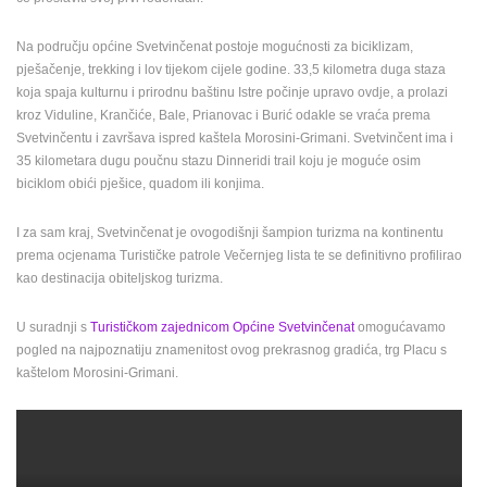
ENGLISH
Na području općine Svetvinčenat postoje mogućnosti za biciklizam,
pješačenje, trekking i lov tijekom cijele godine. 33,5 kilometra duga staza
koja spaja kulturnu i prirodnu baštinu Istre počinje upravo ovdje, a prolazi
kroz Viduline, Krančiće, Bale, Prianovac i Burić odakle se vraća prema
Svetvinčentu i završava ispred kaštela Morosini-Grimani. Svetvinčent ima i
35 kilometara dugu poučnu stazu Dinneridi trail koju je moguće osim
biciklom obići pješice, quadom ili konjima.
I za sam kraj, Svetvinčenat je ovogodišnji šampion turizma na kontinentu
prema ocjenama Turističke patrole Večernjeg lista te se definitivno profilirao
kao destinacija obiteljskog turizma.
U suradnji s
Turističkom zajednicom Općine Svetvinčenat
omogućavamo
pogled na najpoznatiju znamenitost ovog prekrasnog gradića, trg Placu s
kaštelom Morosini-Grimani.