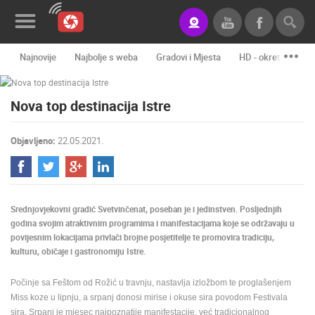
Najnovije
Najbolje s weba
Gradovi i Mjesta
HD - okretne kame
Novosti&Blog
Nova top destinacija Istre
Kategorije
Lokacije
Objavljeno:
22.05.2021.
Event&Site
Izdvojeno
Srednjovjekovni gradić Svetvinčenat, poseban je i jedinstven. Posljednjih
Povijest
godina svojim atraktivnim programima i manifestacijama koje se održavaju u
povijesnim lokacijama privlači brojne posjetitelje te promovira tradiciju,
Karta
kulturu, običaje i gastronomiju Istre.
Počinje sa Feštom od Rožić u travnju, nastavlja izložbom te proglašenjem
Miss koze u lipnju, a srpanj donosi mirise i okuse sira povodom Festivala
KONTAKTIRAJTE
sira. Srpanj je mjesec najpoznatije manifestacije, već tradicionalnog
NAS