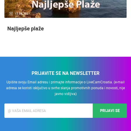
15.06.2021.
Najljepše plaže
PRIJAVITE SE NA NEWSLETTER
Upišite svoju Email adresu i primajte informacije o LiveCamCroatia. (e-mail
adresa se koristi isključivo u svrhe slanja promotivnih ponuda i novosti, nije
javno vidljiva)
PRIJAVI SE