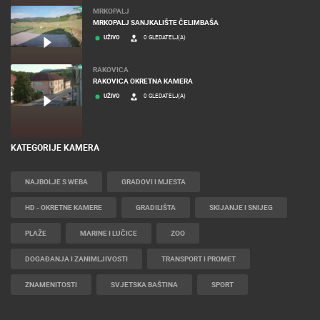
MRKOPALJ
MRKOPALJ SANJKALIŠTE ČELIMBAŠA
UŽIVO
0 GLEDATELJ(A)
RAKOVICA
RAKOVICA OKRETNA KAMERA
UŽIVO
0 GLEDATELJ(A)
KATEGORIJE KAMERA
NAJBOLJE S WEBA
GRADOVI I MJESTA
HD - OKRETNE KAMERE
GRADILIŠTA
SKIJANJE I SNIJEG
PLAŽE
MARINE I LUČICE
ZOO
DOGAĐANJA I ZANIMLJIVOSTI
TRANSPORT I PROMET
ZNAMENITOSTI
SVJETSKA BAŠTINA
SPORT