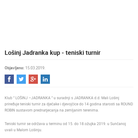
MEDIJI O
NAMA,
NAGRADE I
PRIZNANJA
DONACIJE
ZA NOVE
Lošinj Jadranka kup - teniski turnir
WEB
KAMERE
Objavljeno:
15.03.2019.
TERMS OF
USE
PRIVACY
POLICY
Klub “ LOŠINJ –JADRANKA “ u suradnji s JADRANKA d.d. Mali Lošinj
BANERI
priređuje teniski turnir za dječake i djevojčice do 14 godina starosti sa ROUND
ROBIN sustavom prednatjecanja na zemljanim terenima.
Teniski turnir se održava u terminu od 15. do 18.ožujka 2019. u Sunčanoj
uvali u Malom Lošinju.
HRVATSKI