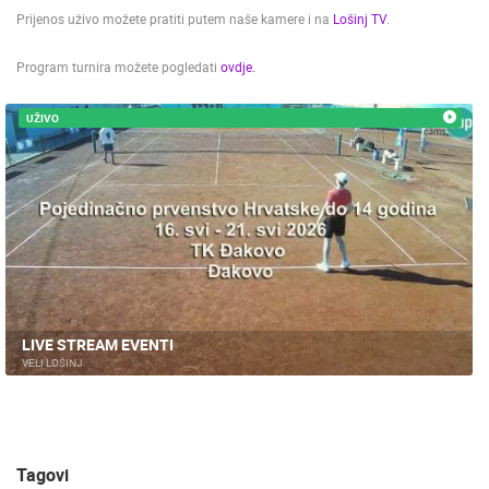
Prijenos uživo možete pratiti putem naše kamere i na
Lošinj TV
.
ENGLISH
Program turnira možete pogledati
ovdje.
UŽIVO
LIVE STREAM EVENTI
VELI LOŠINJ
Tagovi