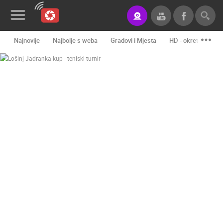
Najnovije
Najbolje s weba
Gradovi i Mjesta
HD - okretne kame
Novosti&Blog
Kategorije
Lokacije
Event&Site
Izdvojeno
Povijest
Karta
KONTAKTIRAJTE
NAS