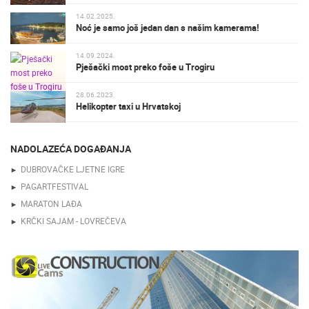
14.02.2025.
Noć je samo još jedan dan s našim kamerama!
14.09.2024.
Pješački most preko foše u Trogiru
28.06.2023.
Helikopter taxi u Hrvatskoj
NADOLAZEĆA DOGAĐANJA
DUBROVAČKE LJETNE IGRE
PAGARTFESTIVAL
MARATON LAĐA
KRČKI SAJAM - LOVREČEVA