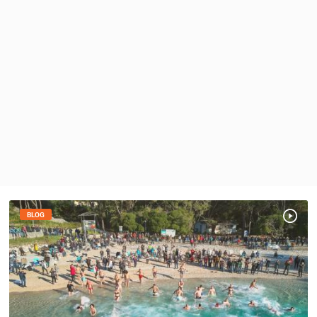
MEDIJI O
NAMA,
NAGRADE I
PRIZNANJA
DONACIJE
ZA NOVE
WEB
KAMERE
TERMS OF
USE
PRIVACY
POLICY
BLOG
BANERI
HRVATSKI