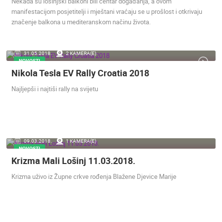
Nekada su lošinjski balkoni bili centar događanja, a ovom
manifestacijom posjetitelji i mještani vraćaju se u prošlost i otkrivaju
značenje balkona u mediteranskom načinu života.
31.05.2018.
2 KAMERA(E)
NOVOSTI
Nikola Tesla EV Rally Croatia 2018
Najljepši i najtiši rally na svijetu
09.03.2018.
1 KAMERA(E)
NOVOSTI
Krizma Mali Lošinj 11.03.2018.
Krizma uživo iz Župne crkve rođenja Blažene Djevice Marije