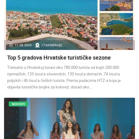
PLAŽE
MARINE I LUČICE
ZOO
DOGAĐANJA I ZANIMLJIVOSTI
TRANSPORT I PROMET
ZNAMENITOSTI
SVJETSKA BAŠTINA
SPORT
11.08.2020.
17 KAMERA(E)
Top 5 gradova Hrvatske turističke sezone
Trenutno u Hrvatskoj boravi oko 780.000 turista od kojih 200.000
njemačkih, 135 tisuća slovenskih, 130 tisuća domaćih, 74 tisuća
poljskih i 46 tisuća čeških turista. Prema podacima HTZ-a koja je
objavila turističke brojke za kolovoz: dosad oko…
NOVOSTI