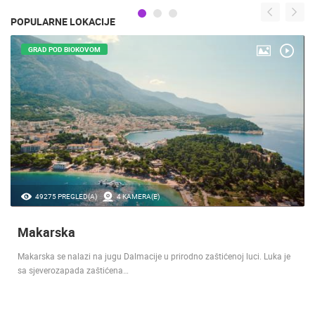
POPULARNE LOKACIJE
GRAD POD BIOKOVOM
49275 PREGLED(A)
4 KAMERA(E)
Makarska
Makarska se nalazi na jugu Dalmacije u prirodno zaštićenoj luci. Luka je
sa sjeverozapada zaštićena…