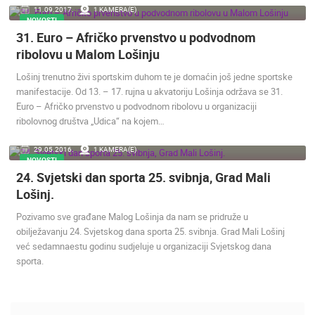
11.09.2017.
1 KAMERA(E)
NOVOSTI
31. Euro – Afričko prvenstvo u podvodnom
ribolovu u Malom Lošinju
Lošinj trenutno živi sportskim duhom te je domaćin još jedne sportske
manifestacije. Od 13. – 17. rujna u akvatoriju Lošinja održava se 31.
Euro – Afričko prvenstvo u podvodnom ribolovu u organizaciji
ribolovnog društva „Udica“ na kojem…
29.05.2016.
1 KAMERA(E)
NOVOSTI
24. Svjetski dan sporta 25. svibnja, Grad Mali
Lošinj.
Pozivamo sve građane Malog Lošinja da nam se pridruže u
obilježavanju 24. Svjetskog dana sporta 25. svibnja. Grad Mali Lošinj
već sedamnaestu godinu sudjeluje u organizaciji Svjetskog dana
sporta.