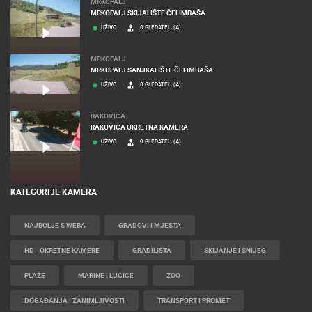
MRKOPALJ
MRKOPALJ SKIJALIŠTE ČELIMBAŠA
UŽIVO
0 GLEDATELJ(A)
MRKOPALJ
MRKOPALJ SANJKALIŠTE ČELIMBAŠA
UŽIVO
0 GLEDATELJ(A)
RAKOVICA
RAKOVICA OKRETNA KAMERA
UŽIVO
0 GLEDATELJ(A)
KATEGORIJE KAMERA
NAJBOLJE S WEBA
GRADOVI I MJESTA
HD - OKRETNE KAMERE
GRADILIŠTA
SKIJANJE I SNIJEG
PLAŽE
MARINE I LUČICE
ZOO
DOGAĐANJA I ZANIMLJIVOSTI
TRANSPORT I PROMET