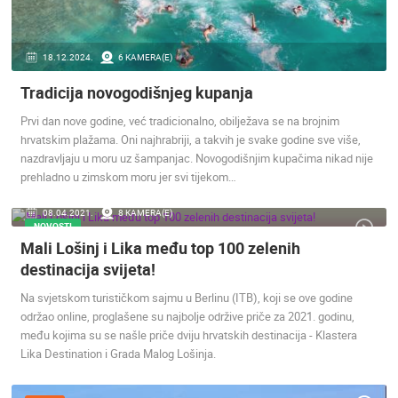
ENGLISH
18.12.2024.
6 KAMERA(E)
Tradicija novogodišnjeg kupanja
Prvi dan nove godine, već tradicionalno, obilježava se na brojnim
hrvatskim plažama. Oni najhrabriji, a takvih je svake godine sve više,
nazdravljaju u moru uz šampanjac. Novogodišnjim kupačima nikad nije
prehladno u zimskom moru jer svi tijekom…
08.04.2021.
8 KAMERA(E)
NOVOSTI
Mali Lošinj i Lika među top 100 zelenih
destinacija svijeta!
Na svjetskom turističkom sajmu u Berlinu (ITB), koji se ove godine
održao online, proglašene su najbolje održive priče za 2021. godinu,
među kojima su se našle priče dviju hrvatskih destinacija - Klastera
Lika Destination i Grada Malog Lošinja.