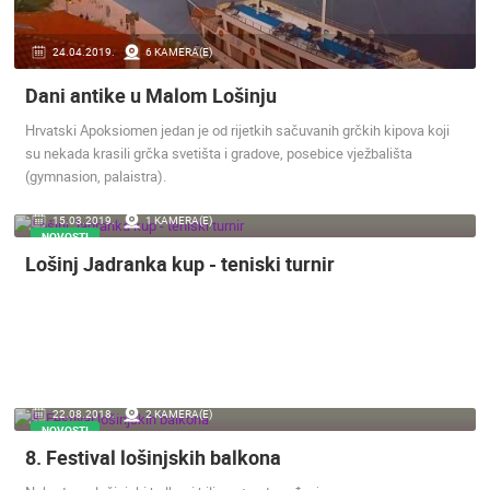
24.04.2019.
6 KAMERA(E)
Dani antike u Malom Lošinju
Hrvatski Apoksiomen jedan je od rijetkih sačuvanih grčkih kipova koji
su nekada krasili grčka svetišta i gradove, posebice vježbališta
(gymnasion, palaistra).
15.03.2019.
1 KAMERA(E)
NOVOSTI
Lošinj Jadranka kup - teniski turnir
22.08.2018.
2 KAMERA(E)
NOVOSTI
8. Festival lošinjskih balkona