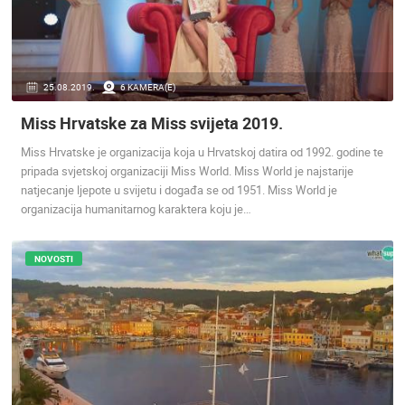
25.08.2019.
6 KAMERA(E)
Miss Hrvatske za Miss svijeta 2019.
Miss Hrvatske je organizacija koja u Hrvatskoj datira od 1992. godine te
pripada svjetskoj organizaciji Miss World. Miss World je najstarije
natjecanje ljepote u svijetu i događa se od 1951. Miss World je
organizacija humanitarnog karaktera koju je…
NOVOSTI