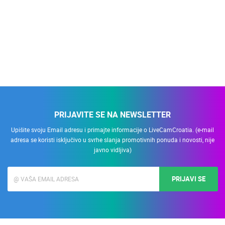
PRIJAVITE SE NA NEWSLETTER
Upišite svoju Email adresu i primajte informacije o LiveCamCroatia. (e-mail
adresa se koristi isključivo u svrhe slanja promotivnih ponuda i novosti, nije
javno vidljiva)
PRIJAVI SE