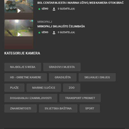
BOL CENTAR MJESTA I MARINA UŽIVO, WEB KAMERA OTOK BRAČ
UŽIVO
0 GLEDATELJ(A)
MRKOPALJ
MRKOPALJ SKIJALIŠTE ČELIMBAŠA
UŽIVO
0 GLEDATELJ(A)
KATEGORIJE KAMERA
NAJBOLJE S WEBA
GRADOVI I MJESTA
HD - OKRETNE KAMERE
GRADILIŠTA
SKIJANJE I SNIJEG
PLAŽE
MARINE I LUČICE
ZOO
DOGAĐANJA I ZANIMLJIVOSTI
TRANSPORT I PROMET
ZNAMENITOSTI
SVJETSKA BAŠTINA
SPORT