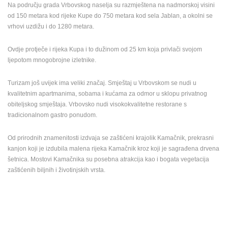
Na području grada Vrbovskog naselja su razmještena na nadmorskoj visini
od 150 metara kod rijeke Kupe do 750 metara kod sela Jablan, a okolni se
MEDIJI O
NAMA,
vrhovi uzdižu i do 1280 metara.
NAGRADE I
PRIZNANJA
Ovdje protječe i rijeka Kupa i to dužinom od 25 km koja privlači svojom
ljepotom mnogobrojne izletnike.
DONACIJE
ZA NOVE
Turizam još uvijek ima veliki značaj. Smještaj u Vrbovskom se nudi u
WEB
kvalitetnim apartmanima, sobama i kućama za odmor u sklopu privatnog
KAMERE
obiteljskog smještaja. Vrbovsko nudi visokokvalitetne restorane s
TERMS OF
tradicionalnom gastro ponudom.
USE
Od prirodnih znamenitosti izdvaja se zaštićeni krajolik Kamačnik, prekrasni
PRIVACY
kanjon koji je izdubila malena rijeka Kamačnik kroz koji je sagrađena drvena
POLICY
šetnica. Mostovi Kamačnika su posebna atrakcija kao i bogata vegetacija
BANERI
zaštićenih biljnih i životinjskih vrsta.
HRVATSKI