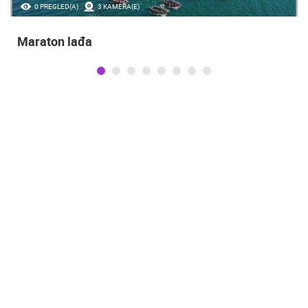
0 PREGLED(A)
3 KAMERA(E)
Maraton lađa