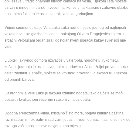
obilježavaju tradicionalnom utrkom čamaca na vesla. Tijekom ljeta možete
ENGLISH
uživati u mnogim ribarskim večerima, koncertima klasične i zabavne glazbe,
nastupima folklora te ostalim atraktivnim događanjima.
Vrijedi spomenuti da je Vela Luka Luka rodno mjesto jednog od najljepših
vokala hrvatske glazbene scene - pokojnog Olivera Dragojevića kojem su
srdačni Velolučani organizirali dostojanstveni ispraćaj kakav svijet još nije
vidio.
Ljubitelji aktivnog odmora uživat će u vaterpolu, nogometu, rukometu,
košarci, jedrenju te ostalim vodenim sportovima. A i oni željni provoda neće
ostati zakinuti. Dapače, možete se vrhunski provesti u diskoteci ili u nekom
od brojnih barova.
Gastronomija Vele Luke je također iznimno bogata, tako da ćete se moći
počastiti kvalitetnom večerom i čašom vina uz obalu.
Ugodna sredozemna klima, kristalno čisto more, bogata kulturna baština,
razni zabavni i rekreativni sadržaji, ljubazni i vedri domaćini samo su neki od
razloga zašto posjetiti ovo nevjerojatno mjesto.