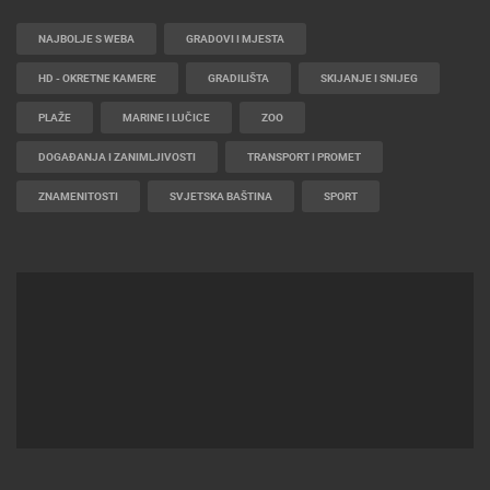
NAJBOLJE S WEBA
GRADOVI I MJESTA
HD - OKRETNE KAMERE
GRADILIŠTA
SKIJANJE I SNIJEG
PLAŽE
MARINE I LUČICE
ZOO
DOGAĐANJA I ZANIMLJIVOSTI
TRANSPORT I PROMET
ZNAMENITOSTI
SVJETSKA BAŠTINA
SPORT