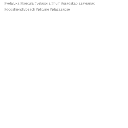
#velaluka #korčula #velaspila #hum #gradskaplažavranac
#dogsfriendlybeach #plitvine #plažazapse
NAJNOVIJE KAMERE
UŽIVO
0 GLEDATELJ(A)
UŽIVO