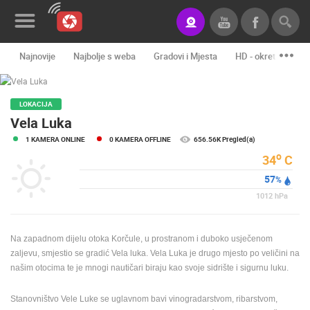
Najnovije
Najbolje s weba
Gradovi i Mjesta
HD - okretne kame
Novosti&Blog
Kategorije
LOKACIJA
Vela Luka
Lokacije
1 KAMERA ONLINE
0 KAMERA OFFLINE
656.56K Pregled(a)
o
34
C
Event&Site
57
%
Izdvojeno
1012
hPa
Povijest
Na zapadnom dijelu otoka Korčule, u prostranom i duboko usječenom
Karta
zaljevu, smjestio se gradić Vela luka. Vela Luka je drugo mjesto po veličini na
našim otocima te je mnogi nautičari biraju kao svoje sidrište i sigurnu luku.
KONTAKTIRAJTE
Stanovništvo Vele Luke se uglavnom bavi vinogradarstvom, ribarstvom,
NAS