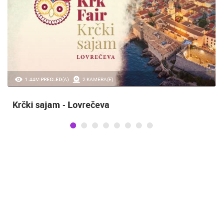
1.44M PREGLED(A)
2 KAMERA(E)
Krčki sajam - Lovrečeva