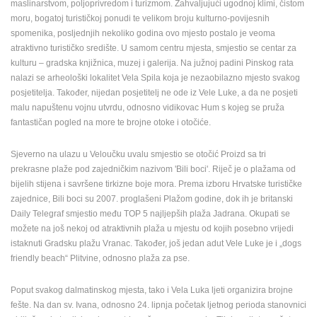
maslinarstvom, poljoprivredom i turizmom. Zahvaljujući ugodnoj klimi, čistom
moru, bogatoj turističkoj ponudi te velikom broju kulturno-povijesnih
MEDIJI O
spomenika, posljednjih nekoliko godina ovo mjesto postalo je veoma
NAMA,
atraktivno turističko središte. U samom centru mjesta, smjestio se centar za
NAGRADE I
kulturu – gradska knjižnica, muzej i galerija. Na južnoj padini Pinskog rata
PRIZNANJA
nalazi se arheološki lokalitet Vela Spila koja je nezaobilazno mjesto svakog
DONACIJE
posjetitelja. Također, nijedan posjetitelj ne ode iz Vele Luke, a da ne posjeti
ZA NOVE
malu napuštenu vojnu utvrdu, odnosno vidikovac Hum s kojeg se pruža
WEB
fantastičan pogled na more te brojne otoke i otočiće.
KAMERE
Sjeverno na ulazu u Veloučku uvalu smjestio se otočić Proizd sa tri
TERMS OF
prekrasne plaže pod zajedničkim nazivom 'Bili boci'. Riječ je o plažama od
USE
bijelih stijena i savršene tirkizne boje mora. Prema izboru Hrvatske turističke
PRIVACY
zajednice, Bili boci su 2007. proglašeni Plažom godine, dok ih je britanski
POLICY
Daily Telegraf smjestio među TOP 5 najljepših plaža Jadrana. Okupati se
možete na još nekoj od atraktivnih plaža u mjestu od kojih posebno vrijedi
BANERI
istaknuti Gradsku plažu Vranac. Također, još jedan adut Vele Luke je i „dogs
friendly beach“ Plitvine, odnosno plaža za pse.
Poput svakog dalmatinskog mjesta, tako i Vela Luka ljeti organizira brojne
fešte. Na dan sv. Ivana, odnosno 24. lipnja početak ljetnog perioda stanovnici
HRVATSKI