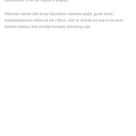
Dubrovniku. U luci je i granični prijelaz.
ENGLISH
Ribarsko mjesto Ubli krase šljunčane i kamene plaže, guste šume,
srednjovjekovne crkvice te mir i tišina. Ubli će očarati sve koji si na svom
ljetnom odmoru žele priuštiti komadić prirodnog raja.