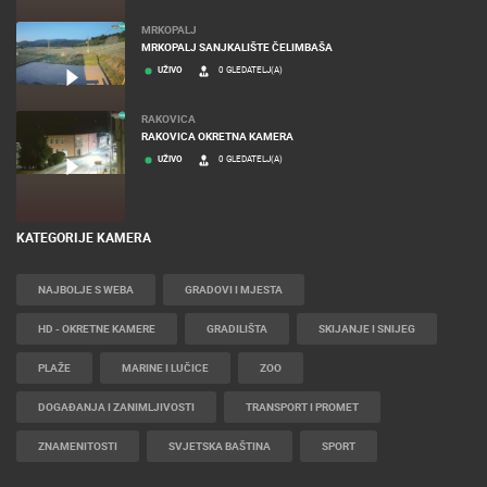
MRKOPALJ
MRKOPALJ SANJKALIŠTE ČELIMBAŠA
UŽIVO
0 GLEDATELJ(A)
RAKOVICA
RAKOVICA OKRETNA KAMERA
UŽIVO
0 GLEDATELJ(A)
KATEGORIJE KAMERA
NAJBOLJE S WEBA
GRADOVI I MJESTA
HD - OKRETNE KAMERE
GRADILIŠTA
SKIJANJE I SNIJEG
PLAŽE
MARINE I LUČICE
ZOO
DOGAĐANJA I ZANIMLJIVOSTI
TRANSPORT I PROMET
ZNAMENITOSTI
SVJETSKA BAŠTINA
SPORT