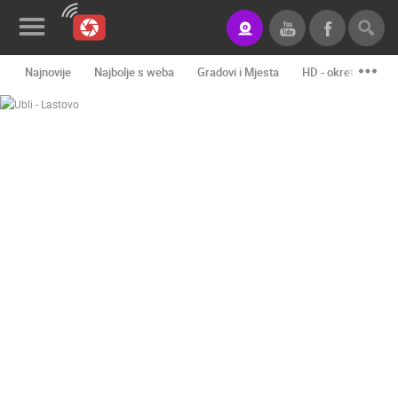
Najnovije
Najbolje s weba
Gradovi i Mjesta
HD - okretne kame
Novosti&Blog
Kategorije
Lokacije
Event&Site
Izdvojeno
Povijest
Karta
KONTAKTIRAJTE
NAS