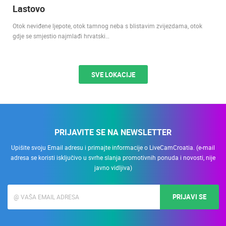
Lastovo
Otok neviđene ljepote, otok tamnog neba s blistavim zvijezdama, otok
gdje se smjestio najmlađi hrvatski…
SVE LOKACIJE
PRIJAVITE SE NA NEWSLETTER
Upišite svoju Email adresu i primajte informacije o LiveCamCroatia. (e-mail
adresa se koristi isključivo u svrhe slanja promotivnih ponuda i novosti, nije
javno vidljiva)
PRIJAVI SE