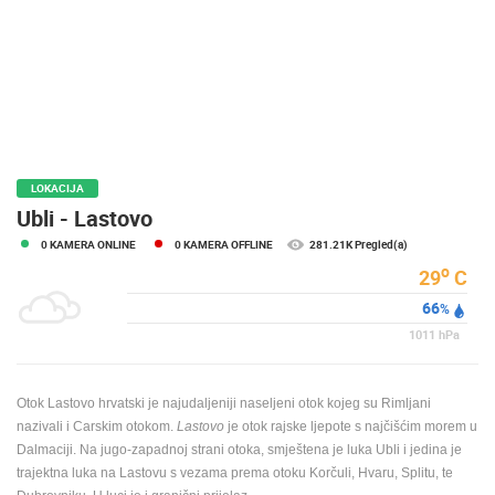
MEDIJI O
NAMA,
NAGRADE I
PRIZNANJA
DONACIJE
ZA NOVE
WEB
LOKACIJA
KAMERE
Ubli - Lastovo
0 KAMERA ONLINE
0 KAMERA OFFLINE
281.21K Pregled(a)
TERMS OF
USE
o
29
C
66
PRIVACY
%
POLICY
1011
hPa
BANERI
Otok Lastovo hrvatski je najudaljeniji naseljeni otok kojeg su Rimljani
nazivali i Carskim otokom.
Lastovo
je otok rajske ljepote s najčišćim morem u
Dalmaciji. Na jugo-zapadnoj strani otoka, smještena je luka Ubli i jedina je
trajektna luka na Lastovu s vezama prema otoku Korčuli, Hvaru, Splitu, te
HRVATSKI