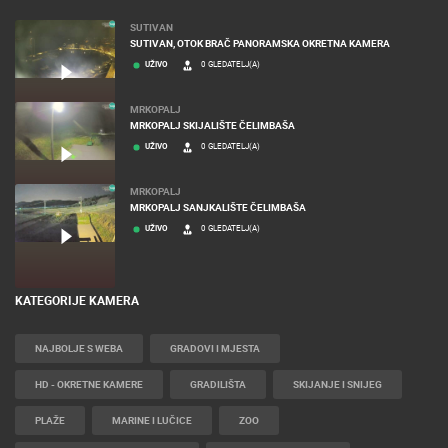
SUTIVAN
SUTIVAN, OTOK BRAČ PANORAMSKA OKRETNA KAMERA
UŽIVO
0 GLEDATELJ(A)
MRKOPALJ
MRKOPALJ SKIJALIŠTE ČELIMBAŠA
UŽIVO
0 GLEDATELJ(A)
MRKOPALJ
MRKOPALJ SANJKALIŠTE ČELIMBAŠA
UŽIVO
0 GLEDATELJ(A)
KATEGORIJE KAMERA
NAJBOLJE S WEBA
GRADOVI I MJESTA
HD - OKRETNE KAMERE
GRADILIŠTA
SKIJANJE I SNIJEG
PLAŽE
MARINE I LUČICE
ZOO