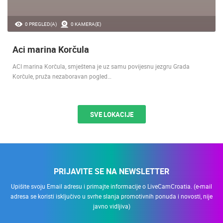
0 PREGLED(A)
0 KAMERA(E)
Aci marina Korčula
ACI marina Korčula, smještena je uz samu povijesnu jezgru Grada
Korčule, pruža nezaboravan pogled…
SVE LOKACIJE
PRIJAVITE SE NA NEWSLETTER
Upišite svoju Email adresu i primajte informacije o LiveCamCroatia. (e-mail
adresa se koristi isključivo u svrhe slanja promotivnih ponuda i novosti, nije
javno vidljiva)