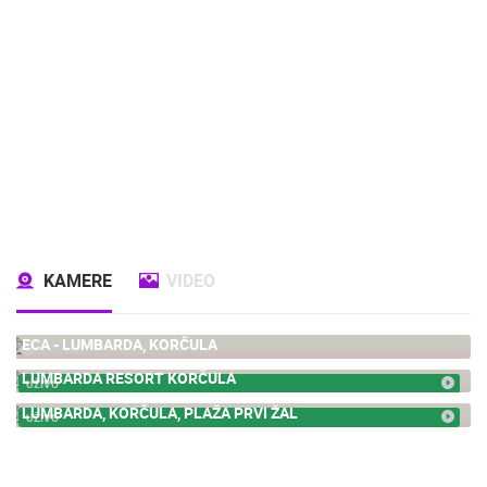
KAMERE
VIDEO
ECA - LUMBARDA, KORČULA
191.48K
LUMBARDA RESORT KORČULA
UŽIVO
LUMBARDA, KORČULA, PLAŽA PRVI ŽAL
UŽIVO