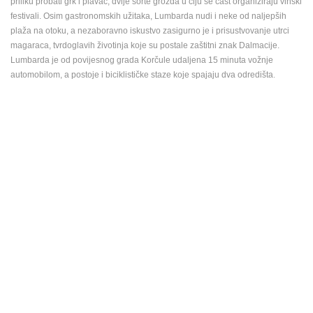
priliku probati grk i plavac, dvije sorte grožda u čiju se čast organiziraju vinski
festivali. Osim gastronomskih užitaka, Lumbarda nudi i neke od naljepših
MEDIJI O
plaža na otoku, a nezaboravno iskustvo zasigurno je i prisustvovanje utrci
NAMA,
magaraca, tvrdoglavih životinja koje su postale zaštitni znak Dalmacije.
NAGRADE I
Lumbarda je od povijesnog grada Korčule udaljena 15 minuta vožnje
PRIZNANJA
.
automobilom, a postoje i biciklističke staze koje spajaju dva odredišta
DONACIJE
ZA NOVE
WEB
KAMERE
TERMS OF
USE
PRIVACY
POLICY
BANERI
HRVATSKI