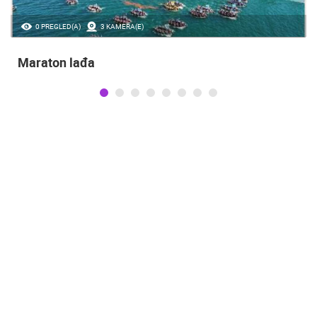
0 PREGLED(A)
3 KAMERA(E)
Maraton lađa