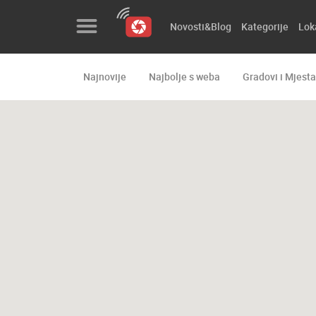
Novosti&Blog
Kategorije
Lok
Najnovije
Najbolje s weba
Gradovi i Mjesta
Novosti&Blog
Kategorije
Lokacije
Event&Site
Izdvojeno
Povijest
Karta