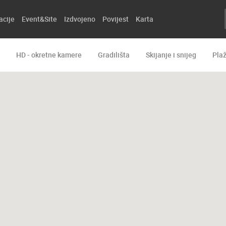
acije
Event&Site
Izdvojeno
Povijest
Karta
HD - okretne kamere
Gradilišta
Skijanje i snijeg
Pla