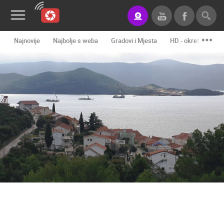
Najnovije
Najbolje s weba
Gradovi i Mjesta
HD - okretne kame
Novosti&Blog
Kategorije
Lokacije
Event&Site
Izdvojeno
Povijest
Karta
KONTAKTIRAJTE
NAS