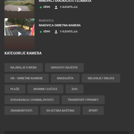
MRKOPALJ SANJKALIŠTE ČELIMBAŠA
UŽIVO
0 GLEDATELJ(A)
RAKOVICA
RAKOVICA OKRETNA KAMERA
UŽIVO
0 GLEDATELJ(A)
KATEGORIJE KAMERA
NAJBOLJE S WEBA
GRADOVI I MJESTA
HD - OKRETNE KAMERE
GRADILIŠTA
SKIJANJE I SNIJEG
PLAŽE
MARINE I LUČICE
ZOO
DOGAĐANJA I ZANIMLJIVOSTI
TRANSPORT I PROMET
ZNAMENITOSTI
SVJETSKA BAŠTINA
SPORT