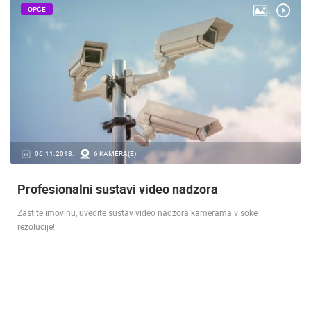
OPĆE
06.11.2018.
6 KAMERA(E)
Profesionalni sustavi video nadzora
Zaštite imovinu, uvedite sustav video nadzora kamerama visoke
rezolucije!