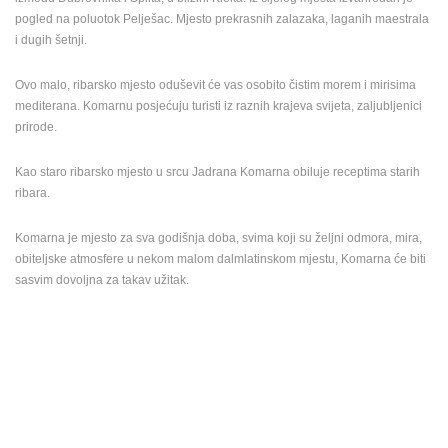
ENGLISH
pogled na poluotok Pelješac. Mjesto prekrasnih zalazaka, laganih maestrala
i dugih šetnji.
Ovo malo, ribarsko mjesto oduševit će vas osobito čistim morem i mirisima
mediterana. Komarnu posjećuju turisti iz raznih krajeva svijeta, zaljubljenici
prirode.
Kao staro ribarsko mjesto u srcu Jadrana Komarna obiluje receptima starih
ribara.
Komarna je mjesto za sva godišnja doba, svima koji su željni odmora, mira,
obiteljske atmosfere u nekom malom dalmlatinskom mjestu, Komarna će biti
sasvim dovoljna za takav užitak.