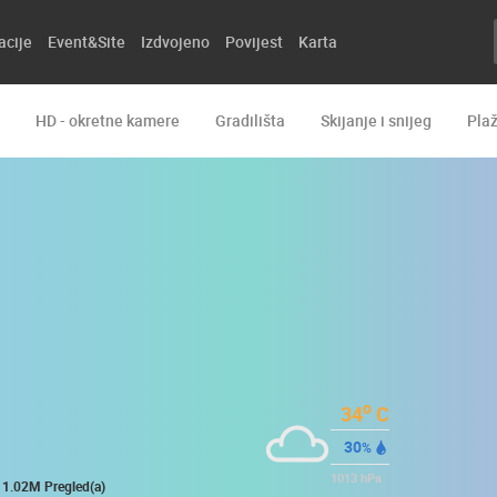
acije
Event&Site
Izdvojeno
Povijest
Karta
HD - okretne kamere
Gradilišta
Skijanje i snijeg
Pla
o
34
C
30
%
1013
hPa
1.02M Pregled(a)