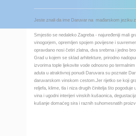
KONTAKTIRAJTE
NAS
Jeste znali da ime Daruvar na mađarskom jeziku zna
MEDIJI O
NAMA,
Smjestio se nedaleko Zagreba - najuređeniji mali g
NAGRADE I
vinogorjem, opremljen spojem povijesne i suvremen
PRIZNANJA
opravdano nosi četiri zlatna, dva srebrna i jedno br
Grad u kojem se sklad arhitekture, prirodno nadopun
DONACIJE
izvorima tople ljekovite vode odnosno po termalnim 
ZA NOVE
aduta u atraktivnoj ponudi Daruvara su poznate Dar
WEB
daruvarskom vinskom cestom.Jer rijetko se koji gra
KAMERE
reljefa, klime, tla i niza drugih činitelja što pogodu
TERMS OF
vina i ugodni interijeri vinskih kušaonica, degustaci
USE
kušanje domaćeg sira i raznih suhomesnatih proizv
NAJNOVIJE KAMERE
PRIVACY
POLICY
UŽIVO
0 GLEDATELJ(A)
BANERI