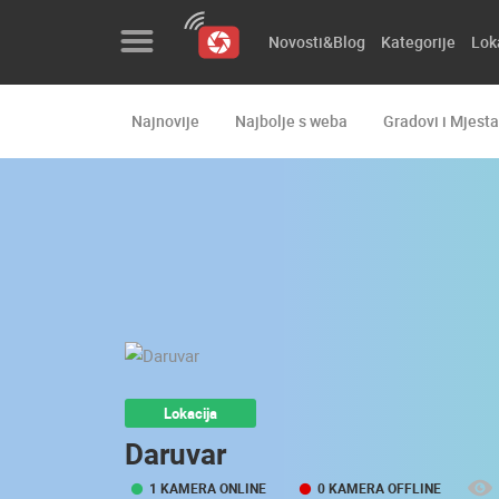
Novosti&Blog
Kategorije
Lok
Najnovije
Najbolje s weba
Gradovi i Mjesta
Novosti&Blog
Kategorije
Lokacije
Event&Site
Izdvojeno
Povijest
Lokacija
Karta
Daruvar
1 KAMERA ONLINE
0 KAMERA OFFLINE