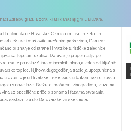
či Ždralov grad, a ždral krasi današnji grb Daruvara.
rad kontinentalne Hrvatske. Okružen mirisnim zelenim
e arhitekture i maštovito uređenim parkovima, Daruvar
ončano priznanje od strane Hrvatske turističke zajednice.
java sa ljepotom okoliša. Daruvar je prepoznatljiv po
vrelima te po nalazištima mineralnih blaga,a jedan od ključnih
uvarske toplice
.
Njihova dugogodišnja tradicija upotpunjena s
d u ovom dijelu Hrvatske može podičiti tolikom raznolikošću
je uzgoju vinove loze. Brežuljci prošarani vinogradima, izuzetna
ja vina uz specifične priče o sortama i fazama stvaranja,
oda, sastavni su dio Daruvarske vinske ceste.
UŽIVO
0 GLEDATELJ(A)
UŽIVO
0 GLEDATELJ(A)