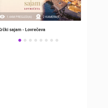
1.44M PREGLED(A)
2 KAMERA(E)
0 
Krčki sajam - Lovrečeva
Marat