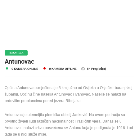
MEDIJI O
NAMA,
NAGRADE I
PRIZNANJA
DONACIJE
ZA NOVE
WEB
LOKACIJA
KAMERE
Antunovac
0 KAMERA ONLINE
0 KAMERA OFFLINE
54 Pregled(a)
TERMS OF
USE
PRIVACY
Općina Antunovac smještena je 5 km južno od Osijeka u Osječko-baranjskoj
POLICY
županiji. Općinu čine naselja Antunovac i Ivanovac. Naselje se nalazi na
brdovitim proplancima pored jezera Ribnjaka.
BANERI
Antunovac je utemeljila plemićka obitelj Janković. Na ovom području su
prvotno živjeli ljudi različitih nacionalnosti i različitih vjera. Danas se u
Antunovcu nalazi crkva posvećena sv. Antunu koja je podignuta je 1916. i od
HRVATSKI
tada se u njoj služe mise.