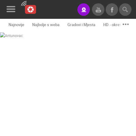
Najnovije
Najbolje s weba
Gradovi i Mjesta
HD - okretne kame
Novosti&Blog
Kategorije
Lokacije
Event&Site
Izdvojeno
Povijest
Karta
KONTAKTIRAJTE
NAS