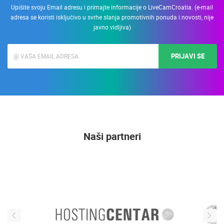
Upišite svoju Email adresu i primajte informacije o LiveCamCroatia. (e-mail
adresa se koristi isključivo u svrhe slanja promotivnih ponuda i novosti, nije
javno vidljiva)
PRIJAVI SE
Naši partneri