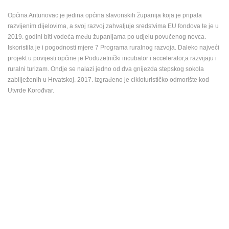
ENGLISH
Općina Antunovac je jedina općina slavonskih županija koja je pripala
razvijenim dijelovima, a svoj razvoj zahvaljuje sredstvima EU fondova te je u
2019. godini biti vodeća među županijama po udjelu povučenog novca.
Iskoristila je i pogodnosti mjere 7 Programa ruralnog razvoja. Daleko najveći
projekt u povijesti općine je Poduzetnički incubator i accelerator,a razvijaju i
ruralni turizam. Ondje se nalazi jedno od dva gnijezda stepskog sokola
zabilježenih u Hrvatskoj. 2017. izgrađeno je cikloturističko odmorište kod
Utvrde Korođvar.