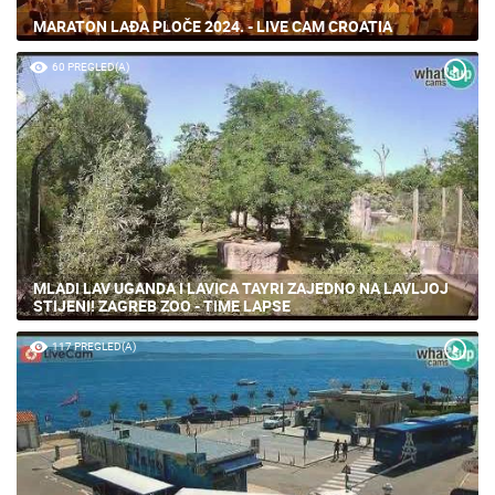
MARATON LAĐA PLOČE 2024. - LIVE CAM CROATIA
60 PREGLED(A)
MLADI LAV UGANDA I LAVICA TAYRI ZAJEDNO NA LAVLJOJ
STIJENI! ZAGREB ZOO - TIME LAPSE
117 PREGLED(A)