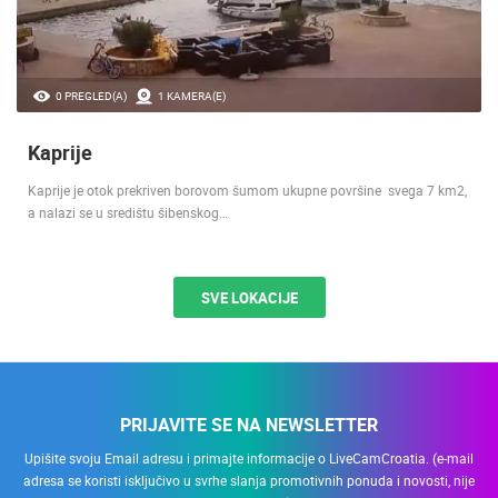
0 PREGLED(A)
1 KAMERA(E)
Kaprije
Kaprije je otok prekriven borovom šumom ukupne površine svega 7 km2,
a nalazi se u središtu šibenskog…
SVE LOKACIJE
PRIJAVITE SE NA NEWSLETTER
Upišite svoju Email adresu i primajte informacije o LiveCamCroatia. (e-mail
adresa se koristi isključivo u svrhe slanja promotivnih ponuda i novosti, nije