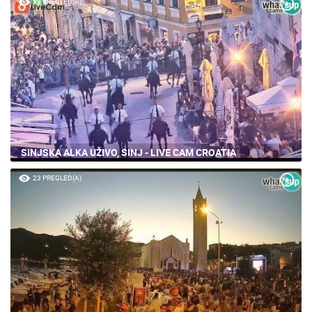
59 PREGLED(A)
SINJSKA ALKA UŽIVO, SINJ - LIVE CAM CROATIA
23 PREGLED(A)