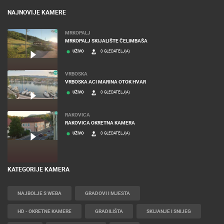
NAJNOVIJE KAMERE
MRKOPALJ
MRKOPALJ SKIJALIŠTE ČELIMBAŠA
UŽIVO
0 GLEDATELJ(A)
VRBOSKA
VRBOSKA ACI MARINA OTOK HVAR
UŽIVO
0 GLEDATELJ(A)
RAKOVICA
RAKOVICA OKRETNA KAMERA
UŽIVO
0 GLEDATELJ(A)
KATEGORIJE KAMERA
NAJBOLJE S WEBA
GRADOVI I MJESTA
HD - OKRETNE KAMERE
GRADILIŠTA
SKIJANJE I SNIJEG