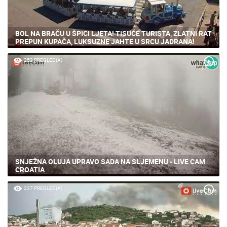
BOL NA BRAČU U ŠPICI LJETA! TISUĆE TURISTA, ZLATNI RAT
PREPUN KUPAČA, LUKSUZNE JAHTE U SRCU JADRANA!
252 PREGLED(A)
SNJEŽNA OLUJA UPRAVO SADA NA SLJEMENU - LIVE CAM
CROATIA
237 PREGLED(A)