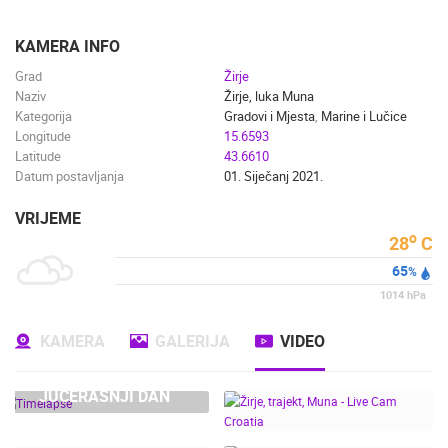
ENGLISH
KAMERA INFO
Grad
Žirje
Naziv
Žirje, luka Muna
Kategorija
Gradovi i Mjesta
,
Marine i Lučice
Longitude
15.6593
Latitude
43.6610
Datum postavljanja
01. Siječanj 2021.
VRIJEME
o
28
C
65
%
NAJNOVIJE KAMERE
1014
hPa
UŽIVO
0 GLEDATELJ(A)
UŽIVO
KAMERA
GALERIJA
VIDEO
JUČERAŠNJI DAN