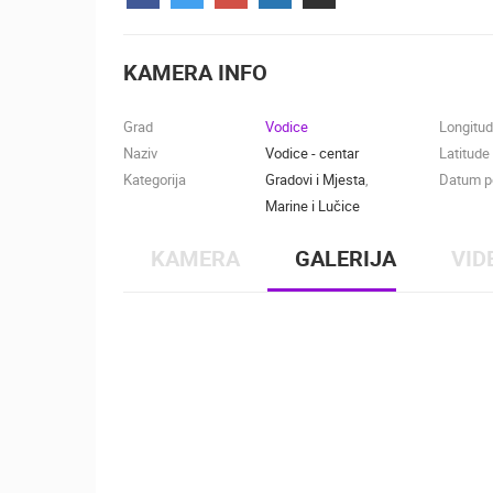
KONTAKTIRAJTE
NAS
KAMERA INFO
MEDIJI O
NAMA,
Grad
Vodice
Longitu
NAGRADE I
Naziv
Vodice - centar
Latitude
PRIZNANJA
Kategorija
Gradovi i Mjesta
,
Datum po
Marine i Lučice
DONACIJE
ZA NOVE
KAMERA
GALERIJA
VID
WEB
KAMERE
TERMS OF
USE
NAJNOVIJE KAMERE
PRIVACY
POLICY
UŽIVO
0 GLEDATELJ(A)
BANERI