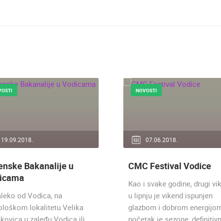
VOSTI
NOVOSTI
19.09.2018.
07.06.2018.
enske Bakanalije u
CMC Festival Vodice
icama
Kao i svake godine, drugi vi
leko od Vodica, na
u lipnju je vikend ispunjen
ološkom lokalitetu Velika
glazbom i dobrom energijom
kovica u zaleđu Vodica ili
početak je sezone, definitiv