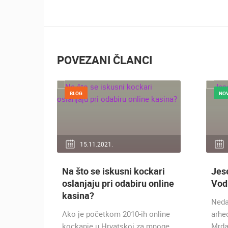
POVEZANI ČLANCI
BLOG
NO
15.11.2021.
Na što se iskusni kockari
Jes
oslanjaju pri odabiru online
Vod
kasina?
Neda
Ako je početkom 2010-ih online
arhe
kockanje u Hrvatskoj za mnoge
Mrda