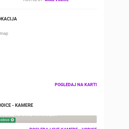
OKACIJA
POGLEDAJ NA KARTI
ODICE - KAMERE
VODICE, HD OKRETNA KAMERA
VODICE
UŽIVO