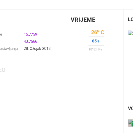
VRIJEME
L
o
26
C
de
15.7759
85
43.7566
%
stavljanja
28. Ožujak 2018.
1012
hPa
EO
V
UŽIVO
0 GLEDATELJ(A)
UŽIVO
0 GLEDATELJ(A)