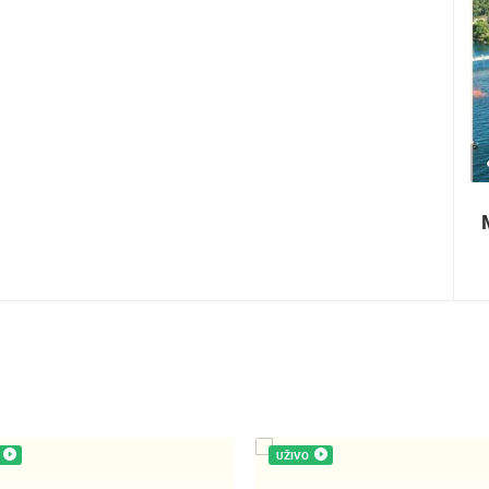
1.01M PREGLED(A)
4 KAMERA(E)
Paški ljetni karneval
UŽIVO