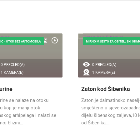
IĆ - OTOK BEZ AUTOMOBILA
MIRNO MJESTO ZA OBITELJSKI ODM
0 PREGLED(A)
0 PREGLED(A)
1 KAMERA(E)
1 KAMERA(E)
urine
Zaton kod Šibenika
rine se nalaze na otoku
Zaton je dalmatinsko naselj
u koji je manji otok
smješteno u sjeverozapad
nskog arhipelaga i nalazi se
dijelu šibenskog zaljeva,10
moj blizini…
od Šibenika,…