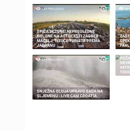
149 PREGLED(A)
48 
ŠPICA SEZONE! NEPREGLEDNE
KOLONE NA AUTOCESTI ZAGREB –
ZAŠT
MACELJ, TISUĆE TURISTA PREMA
SPEK
JADRANU
PAKL
POŽA
235 PREGLED(A)
232
NEVR
VATR
TROG
SNJEŽNA OLUJA UPRAVO SADA NA
SLJEMENU - LIVE CAM CROATIA