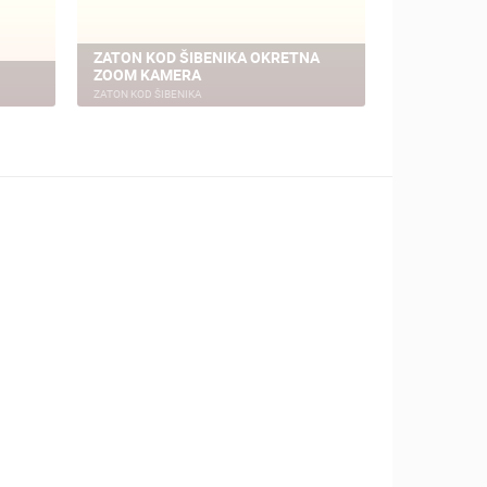
ZATON KOD ŠIBENIKA OKRETNA
ZOOM KAMERA
ZLARIN - M
ZATON KOD ŠIBENIKA
ZLARIN