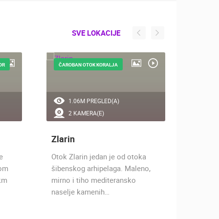
SVE LOKACIJE
OR
ČAROBAN OTOK KORALJA
1.06M PREGLED(A)
0 
2 KAMERA(E)
1 
Zlarin
Kaprij
e
Otok Zlarin jedan je od otoka
Kaprije
nom
šibenskog arhipelaga. Maleno,
borov
 km
mirno i tiho mediteransko
površin
naselje kamenih…
se u sr