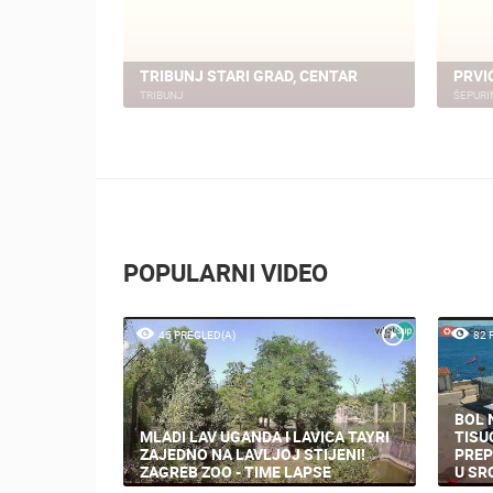
TRIBUNJ STARI GRAD, CENTAR
PRVI
TRIBUNJ
ŠEPURI
POPULARNI VIDEO
45 PREGLED(A)
82 
BOL 
MLADI LAV UGANDA I LAVICA TAYRI
TISU
ZAJEDNO NA LAVLJOJ STIJENI!
PREP
ZAGREB ZOO - TIME LAPSE
U SR