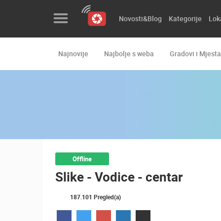
Novosti&Blog
Kategorije
Lok
Najnovije
Najbolje s weba
Gradovi i Mjesta
Novosti&Blog
Kategorije
Lokacije
Event&Site
Izdvojeno
Offline
Slike - Vodice - centar
Povijest
Karta
187.101 Pregled(a)