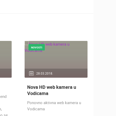
NOVOSTI
28.03.2018.
Nova HD web kamera u
Vodicama
kend
Ponovno aktivna web kamera u
,
Vodicama
no se