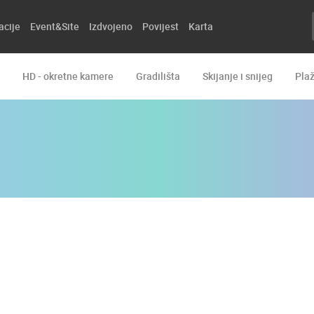
acije
Event&Site
Izdvojeno
Povijest
Karta
HD - okretne kamere
Gradilišta
Skijanje i snijeg
Pla