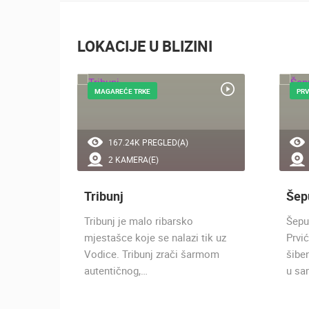
LOKACIJE U BLIZINI
MAGAREĆE TRKE
PRV
167.24K PREGLED(A)
2 KAMERA(E)
Tribunj
Šep
ubokom
Tribunj je malo ribarsko
Šepu
enomen,
mjestašce koje se nalazi tik uz
Prvić
kopno i
Vodice. Tribunj zrači šarmom
šibe
autentičnog,…
u sa