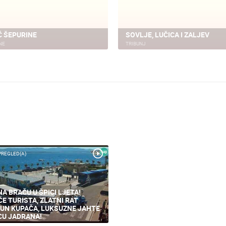
Ć ŠEPURINE
SOVLJE, LUČICA I ZALJEV
NE
TRIBUNJ
PREGLED(A)
NA BRAČU U ŠPICI LJETA!
ĆE TURISTA, ZLATNI RAT
UN KUPAČA, LUKSUZNE JAHTE
CU JADRANA!