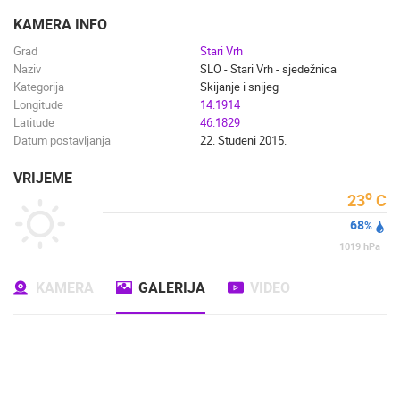
ENGLISH
KAMERA INFO
Grad
Stari Vrh
Naziv
SLO - Stari Vrh - sjedežnica
Kategorija
Skijanje i snijeg
Longitude
14.1914
Latitude
46.1829
Datum postavljanja
22. Studeni 2015.
VRIJEME
o
23
C
68
%
1019
hPa
KAMERA
GALERIJA
VIDEO
NAJNOVIJE KAMERE
UŽIVO
0 GLEDATELJ(A)
UŽIVO