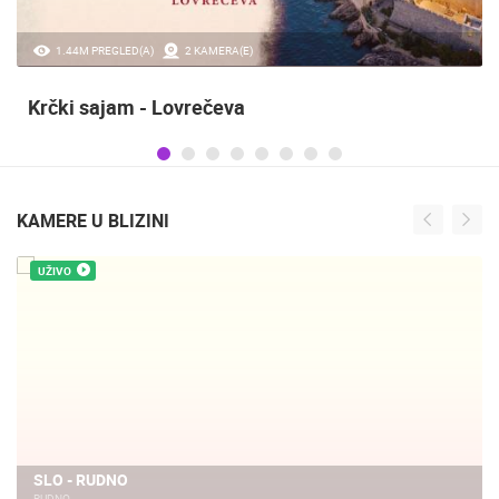
1.44M PREGLED(A)
2 KAMERA(E)
Krčki sajam - Lovrečeva
KAMERE U BLIZINI
UŽIVO
SLO - RUDNO
RUDNO