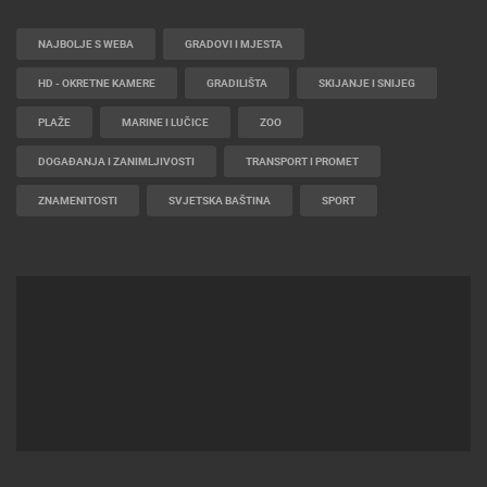
NAJBOLJE S WEBA
GRADOVI I MJESTA
HD - OKRETNE KAMERE
GRADILIŠTA
SKIJANJE I SNIJEG
PLAŽE
MARINE I LUČICE
ZOO
DOGAĐANJA I ZANIMLJIVOSTI
TRANSPORT I PROMET
ZNAMENITOSTI
SVJETSKA BAŠTINA
SPORT