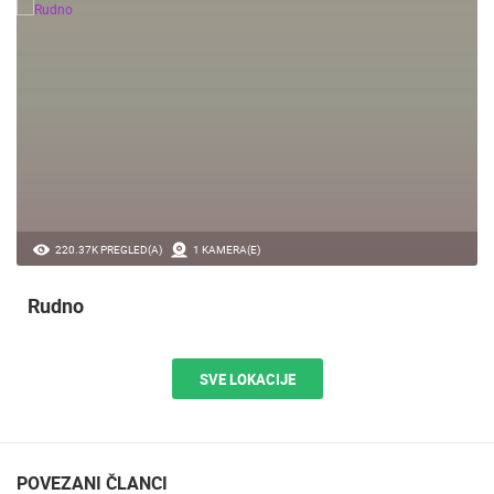
220.37K PREGLED(A)
1 KAMERA(E)
Rudno
SVE LOKACIJE
POVEZANI ČLANCI