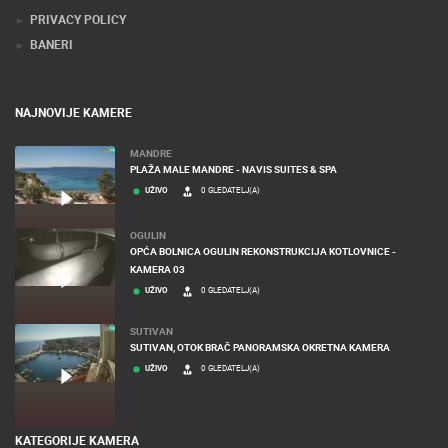
PRIVACY POLICY
BANERI
NAJNOVIJE KAMERE
MANDRE
PLAŽA MALE MANDRE - NAVIS SUITES & SPA
UŽIVO
0 GLEDATELJ(A)
OGULIN
OPĆA BOLNICA OGULIN REKONSTRUKCIJA KOTLOVNICE -
KAMERA 03
UŽIVO
0 GLEDATELJ(A)
SUTIVAN
SUTIVAN, OTOK BRAČ PANORAMSKA OKRETNA KAMERA
UŽIVO
0 GLEDATELJ(A)
KATEGORIJE KAMERA