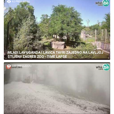
62 PREGLED(A)
MLADI LAV UGANDA I LAVICA TAYRI ZAJEDNO NA LAVLJOJ
STIJENI! ZAGREB ZOO - TIME LAPSE
233 PREGLED(A)