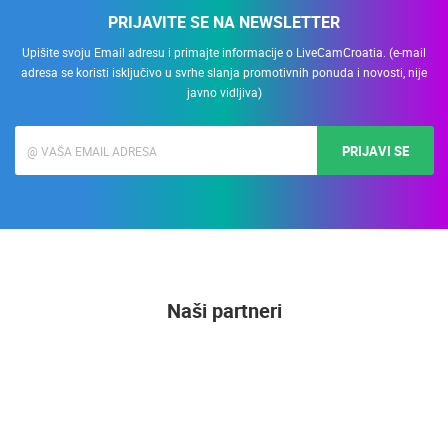
PRIJAVITE SE NA NEWSLETTER
Upišite svoju Email adresu i primajte informacije o LiveCamCroatia. (e-mail
adresa se koristi isključivo u svrhe slanja promotivnih ponuda i novosti, nije
javno vidljiva)
PRIJAVI SE
Naši partneri