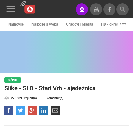
Najnovije
Najbolje s weba
Gradovi i Mjesta
HD - okretne kame
Novosti&Blog
Kategorije
Lokacije
Event&Site
UŽIVO
Izdvojeno
Slike - SLO - Stari Vrh - sjedežnica
Povijest
757.503 Pregled(a)
Komentar(a)
Karta
KONTAKTIRAJTE
NAS