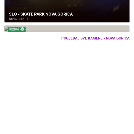
SLO - SKATE PARK NOVA GORICA
NOVA GORICA
SLO - RIJEKA SOČA GRADILIŠTE BICIKLISTIČKOG MOSTA
NOVA GORICA
UŽIVO
POGLEDAJ SVE KAMERE - NOVA GORICA