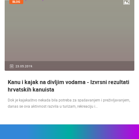
BLOG
23.05.2019.
Kanu i kajak na divljim vodama - Izvrsni rezultati
hrvatskih kanuista
Dok je kajakaštvo nekada bila potreba za spašavanjem i preživljavanjem,
danas se ova aktivnost razvila u turizam, rekreaciju i…