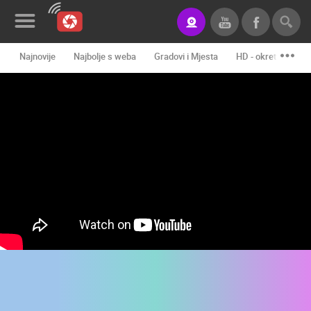
Najnovije
Najbolje s weba
Gradovi i Mjesta
HD - okretne kame
Novosti&Blog
Kategorije
Lokacije
Event&Site
Izdvojeno
Povijest
Karta
KONTAKTIRAJTE
NAS