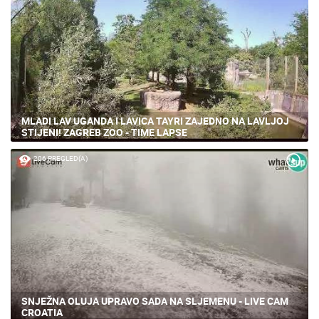
MLADI LAV UGANDA I LAVICA TAYRI ZAJEDNO NA LAVLJOJ
STIJENI! ZAGREB ZOO - TIME LAPSE
206 PREGLED(A)
SNJEŽNA OLUJA UPRAVO SADA NA SLJEMENU - LIVE CAM
CROATIA