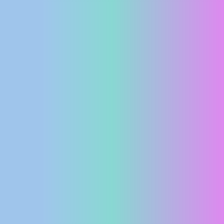
MEDIJI O
NAMA,
NAGRADE I
PRIZNANJA
DONACIJE
ZA NOVE
WEB
KAMERE
TERMS OF
USE
PRIVACY
POLICY
BANERI
HRVATSKI