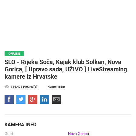
HD - OKRETNE KAMERE
GRADILIŠTA
SKIJANJE I SNIJEG
PLAŽE
MARINE I LUČICE
ZOO
DOGAĐANJA I ZANIMLJIVOSTI
TRANSPORT I PROMET
ZNAMENITOSTI
SVJETSKA BAŠTINA
SPORT
OFFLINE
SLO - Rijeka Soča, Kajak klub Solkan, Nova
Gorica, [ Upravo sada, UŽIVO ] LiveStreaming
kamere iz Hrvatske
744.478 Pregled(a)
Komentar(a)
KAMERA INFO
Grad
Nova Gorica