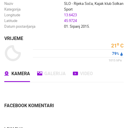
Naziv
SLO - Rijeka Soča, Kajak klub Solkan
Kategorija
Sport
Longitude
13.6423
Latitude
45.9724
Datum postavljanja
01. Srpanj 2015.
VRIJEME
o
21
C
79
%
1015
hPa
KAMERA
GALERIJA
VIDEO
FACEBOOK KOMENTARI