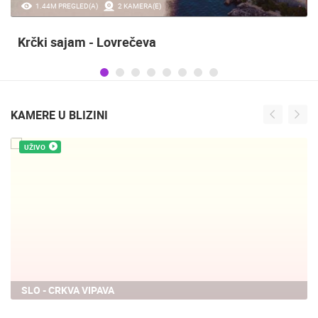
20.97K PREGLED(A)
2 KAMERA(E)
Sinjska alka
KAMERE U BLIZINI
UŽIVO
SLO - CERKNO - POČIVALO
CERKNO