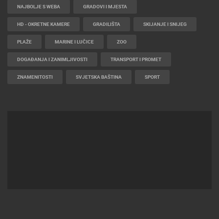
NAJBOLJE S WEBA
GRADOVI I MJESTA
HD - OKRETNE KAMERE
GRADILIŠTA
SKIJANJE I SNIJEG
PLAŽE
MARINE I LUČICE
ZOO
DOGAĐANJA I ZANIMLJIVOSTI
TRANSPORT I PROMET
ZNAMENITOSTI
SVJETSKA BAŠTINA
SPORT