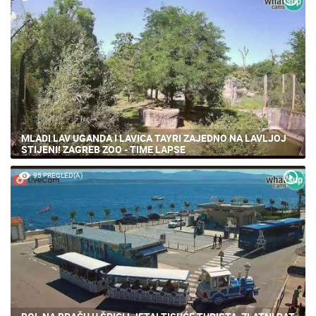
MLADI LAV UGANDA I LAVICA TAYRI ZAJEDNO NA LAVLJOJ
STIJENI! ZAGREB ZOO - TIME LAPSE
95 PREGLED(A)