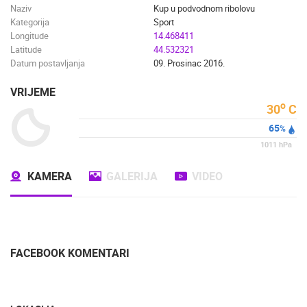
Naziv
Kup u podvodnom ribolovu
Kategorija
Sport
Longitude
14.468411
Latitude
44.532321
Datum postavljanja
09. Prosinac 2016.
VRIJEME
o
30
C
65
%
1011
hPa
KAMERA
GALERIJA
VIDEO
FACEBOOK KOMENTARI