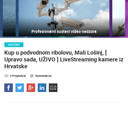
Profesionalni sustavi video nadzora
HISTORY
NAJNOVIJE KAMERE
Kup u podvodnom ribolovu, Mali Lošinj, [
Upravo sada, UŽIVO ] LiveStreaming kamere iz
UŽIVO
0 GLEDATELJ(A)
UŽIVO
Hrvatske
0 Pregled(a)
Komentar(a)
MRKOPALJ SKIJALIŠTE ČELIMBAŠA
GRADILIŠT
MRKOPALJ
ZAGREB
KATEGORIJE KAMERA
NAJBOLJE S WEBA
GRADOVI I MJESTA
HD - OKRETNE KAMERE
GRADILIŠTA
SKIJANJE I SNIJEG