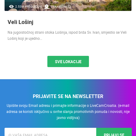
2.53M PREGLED(A)
11 KAMERA(E)
Veli Lošinj
Na jugoistočnoj strani otoka Lošinja, ispod brda Sv. Ivan, smjestio se Veli
Lošinj koji je ujedno…
SVE LOKACIJE
PRIJAVITE SE NA NEWSLETTER
Upišite svoju Email adresu i primajte informacije o LiveCamCroatia. (e-mail
adresa se koristi isključivo u svrhe slanja promotivnih ponuda i novosti, nije
javno vidljiva)
PRIJAVI SE