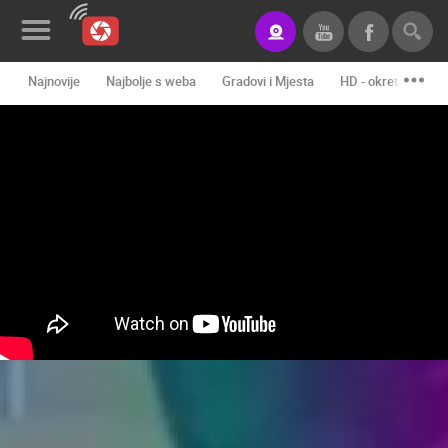
Najnovije
Najbolje s weba
Gradovi i Mjesta
HD - okretne kame
Novosti&Blog
Kategorije
Lokacije
Event&Site
Izdvojeno
Povijest
Karta
KONTAKTIRAJTE
NAS