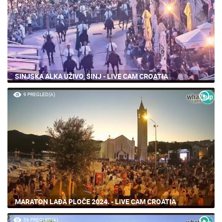
SINJSKA ALKA UŽIVO, SINJ - LIVE CAM CROATIA
9 PREGLED(A)
MARATON LAĐA PLOČE 2024. - LIVE CAM CROATIA
56 PREGLED(A)