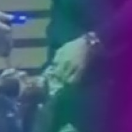
MEDIJI O
NAMA,
NAGRADE I
PRIZNANJA
DONACIJE
ZA NOVE
WEB
KAMERE
TERMS OF
USE
PRIVACY
POLICY
BANERI
HRVATSKI