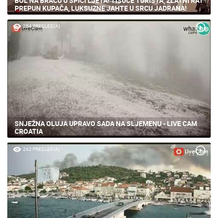
BOL NA BRAČU U ŠPICI LJETA! TISUĆE TURISTA, ZLATNI RAT
PREPUN KUPAČA, LUKSUZNE JAHTE U SRCU JADRANA!
254 PREGLED(A)
SNJEŽNA OLUJA UPRAVO SADA NA SLJEMENU - LIVE CAM
CROATIA
242 PREGLED(A)