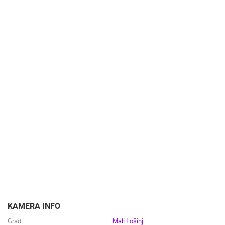
PLAŽE
MARINE I LUČICE
ZOO
DOGAĐANJA I ZANIMLJIVOSTI
TRANSPORT I PROMET
ZNAMENITOSTI
SVJETSKA BAŠTINA
SPORT
KAMERA INFO
Grad
Mali Lošinj