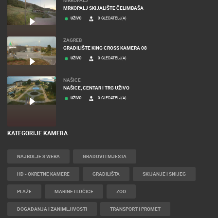
MRKOPALJ SKIJALIŠTE ČELIMBAŠA
UŽIVO
0 GLEDATELJ(A)
ZAGREB
GRADILIŠTE KING CROSS KAMERA 08
UŽIVO
0 GLEDATELJ(A)
NAŠICE
NAŠICE, CENTAR I TRG UŽIVO
UŽIVO
0 GLEDATELJ(A)
KATEGORIJE KAMERA
NAJBOLJE S WEBA
GRADOVI I MJESTA
HD - OKRETNE KAMERE
GRADILIŠTA
SKIJANJE I SNIJEG
PLAŽE
MARINE I LUČICE
ZOO
DOGAĐANJA I ZANIMLJIVOSTI
TRANSPORT I PROMET