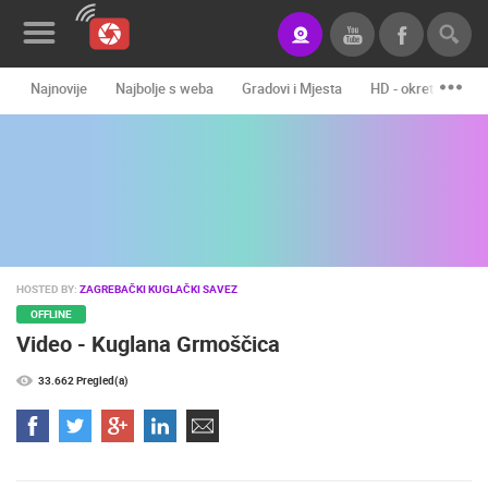
Najnovije
Najbolje s weba
Gradovi i Mjesta
HD - okretne kame
Novosti&Blog
Kategorije
Lokacije
Event&Site
HOSTED BY:
ZAGREBAČKI KUGLAČKI SAVEZ
Izdvojeno
OFFLINE
Video - Kuglana Grmoščica
Povijest
33.662 Pregled(a)
Karta
KONTAKTIRAJTE
NAS