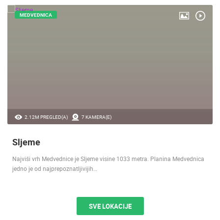
MEDVEDNICA
2.12M PREGLED(A)
7 KAMERA(E)
Sljeme
Najviši vrh Medvednice je Sljeme visine 1033 metra. Planina Medvednica
jedno je od najprepoznatljivijih…
SVE LOKACIJE