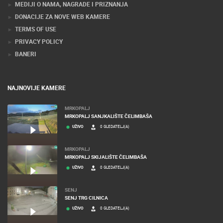
MEDIJI O NAMA, NAGRADE I PRIZNANJA
DONACIJE ZA NOVE WEB KAMERE
TERMS OF USE
PRIVACY POLICY
BANERI
NAJNOVIJE KAMERE
MRKOPALJ
MRKOPALJ SANJKALIŠTE ČELIMBAŠA
UŽIVO
0 GLEDATELJ(A)
MRKOPALJ
MRKOPALJ SKIJALIŠTE ČELIMBAŠA
UŽIVO
0 GLEDATELJ(A)
SENJ
SENJ TRG CILNICA
UŽIVO
0 GLEDATELJ(A)