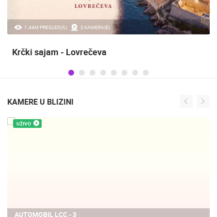
1.44M PREGLED(A)
2 KAMERA(E)
Krčki sajam - Lovrečeva
KAMERE U BLIZINI
UŽIVO
AUTOMOBIL LCC - 3