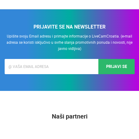
PRIJAVITE SE NA NEWSLETTER
Upišite svoju Email adresu i primajte informacije o LiveCamCroatia. (e-mail
adresa se koristi isključivo u svrhe slanja promotivnih ponuda i novosti, nije
javno vidljiva)
PRIJAVI SE
Naši partneri