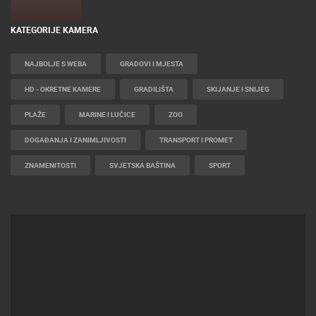
KATEGORIJE KAMERA
NAJBOLJE S WEBA
GRADOVI I MJESTA
HD - OKRETNE KAMERE
GRADILIŠTA
SKIJANJE I SNIJEG
PLAŽE
MARINE I LUČICE
ZOO
DOGAĐANJA I ZANIMLJIVOSTI
TRANSPORT I PROMET
ZNAMENITOSTI
SVJETSKA BAŠTINA
SPORT