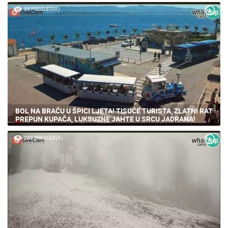
99 PREGLED(A)
BOL NA BRAČU U ŠPICI LJETA! TISUĆE TURISTA, ZLATNI RAT
PREPUN KUPAČA, LUKSUZNE JAHTE U SRCU JADRANA!
232 PREGLED(A)