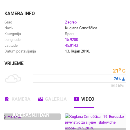
ENGLISH
KAMERA INFO
Grad
Zagreb
Naziv
Kuglana Grmoščica
Kategorija
Sport
Longitude
15.9280
Latitude
45.8143
Datum postavljanja
13. Rujan 2016.
VRIJEME
o
21
C
76
%
1018
hPa
NAJNOVIJE KAMERE
KAMERA
GALERIJA
VIDEO
UŽIVO
0 GLEDATELJ(A)
UŽIVO
JUČERAŠNJI DAN