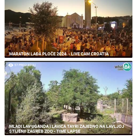
MARATON LAĐA PLOČE 2024. - LIVE CAM CROATIA
57 PREGLED(A)
MLADI LAV UGANDA I LAVICA TAYRI ZAJEDNO NA LAVLJOJ
STIJENI! ZAGREB ZOO - TIME LAPSE