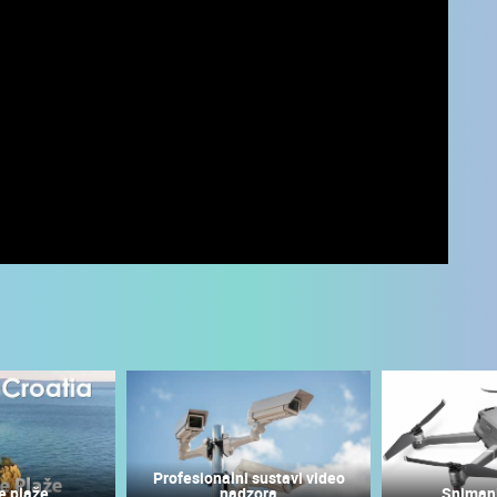
UŽIVO
0 GLEDATELJ(A)
UŽIVO
0 GLEDATELJ(A)
Profesionalni sustavi video
e plaže
nadzora
Sniman