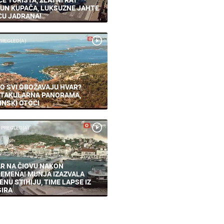
UN KUPAČA, LUKSUZNE JAHTE
CU JADRANA!
PREGLED(A)
O SVI OBOŽAVAJU HVAR?
TAKULARNA PANORAMA,
INSKI OTOCI
 PREGLED(A)
R NA ČIOVU NAKON
EMENA! MUNJA IZAZVALA
ENU STIHIJU, TIME LAPSE IZ
IRA