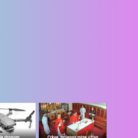
je dronom
Crkve, prijenos mise uživo