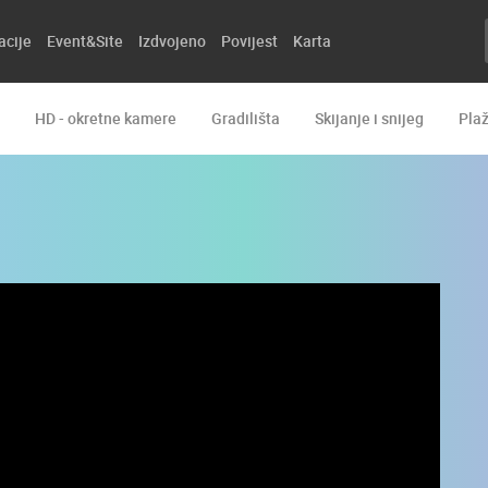
acije
Event&Site
Izdvojeno
Povijest
Karta
HD - okretne kamere
Gradilišta
Skijanje i snijeg
Pla