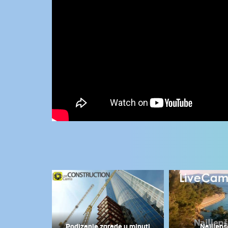
KONTAKTIRAJTE
NAS
MEDIJI O
NAMA,
NAGRADE I
PRIZNANJA
DONACIJE
ZA NOVE
WEB
KAMERE
TERMS OF
USE
NAJNOVIJE KAMERE
PRIVACY
POLICY
UŽIVO
0 GLEDATELJ(A)
BANERI
Podizanje zgrade u minuti
Najljepš