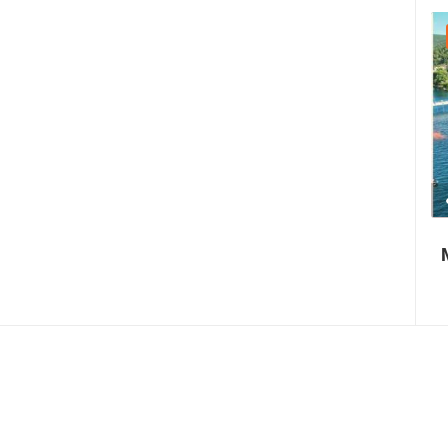
22.07.2026. - 25.07.2026.
1.01M PREGLED(A)
4 KAMERA(E)
Paški ljetni karneval