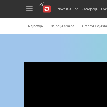
Novosti&Blog
Kategorije
Lok
Najnovije
Najbolje s weba
Gradovi i Mjesta
Novosti&Blog
Kategorije
Lokacije
Event&Site
Izdvojeno
Povijest
Karta