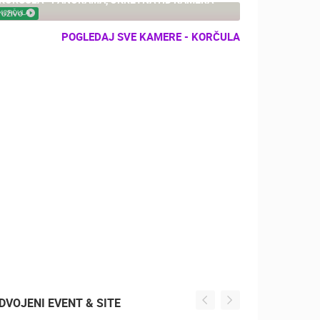
KORČULA
UŽIVO
POGLEDAJ SVE KAMERE - KORČULA
DVOJENI EVENT & SITE