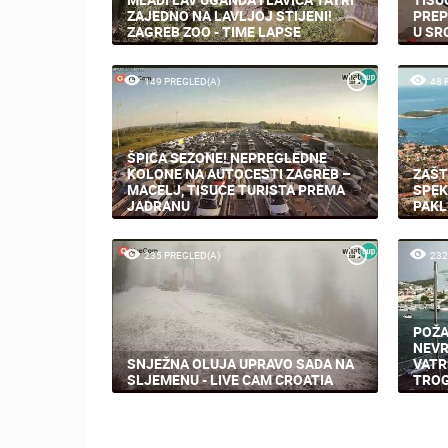
ZAJEDNO NA LAVLJOJ STIJENI!
PREP
ZAGREB ZOO - TIME LAPSE
U SR
149 PREGLED(A)
48 
ŠPICA SEZONE! NEPREGLEDNE
KOLONE NA AUTOCESTI ZAGREB –
ZAŠT
MACELJ, TISUĆE TURISTA PREMA
SPEK
JADRANU
PAKL
235 PREGLED(A)
232
POŽA
NEVR
SNJEŽNA OLUJA UPRAVO SADA NA
VATR
SLJEMENU - LIVE CAM CROATIA
TROG