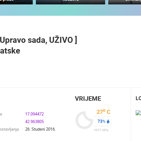
BOL CENTAR MJESTA I MARINA
UŽIVO, WEB KAMERA OTOK BRAČ
MRKOPALJ SKIJALIŠTE ČELIMBAŠA
BOL
MRKOPALJ
[ Upravo sada, UŽIVO ]
HD - OKRETNE KAMERE
GRADILIŠTA
SKIJANJE I SNIJEG
PLAŽE
MARINE I LUČICE
vatske
SVJETSKA BAŠTINA
SPORT
VRIJEME
L
o
27
C
de
17.094472
73
42.963805
%
stavljanja
26. Studeni 2016.
1011
hPa