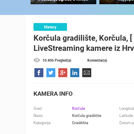
PLAŽA MALE MANDRE - NAVIS
SUITES & SPA
MANDRE
KATEGORIJE KAMERA
History
Korčula gradilište, Korčula, 
NAJBOLJE S WEBA
GRADOVI I MJESTA
LiveStreaming kamere iz Hr
TRANSPORT I PROMET
ZNAMENITOSTI
10.406 Pregled(a)
Komentar(a)
KAMERA INFO
Grad
Korčula
Longitu
Naziv
Korčula gradilište
Latitude
Kategorija
Gradilišta
Datum po