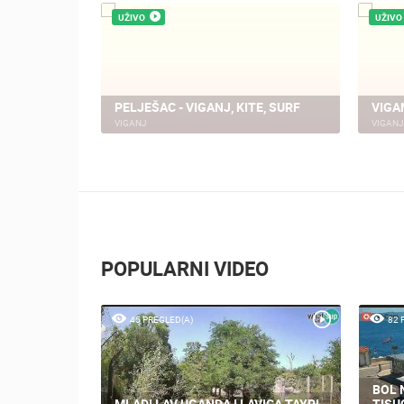
UŽIVO
UŽIVO
PELJEŠAC - VIGANJ, KITE, SURF
VIGA
VIGANJ
VIGANJ
POPULARNI VIDEO
45 PREGLED(A)
82 
BOL 
MLADI LAV UGANDA I LAVICA TAYRI
TISU