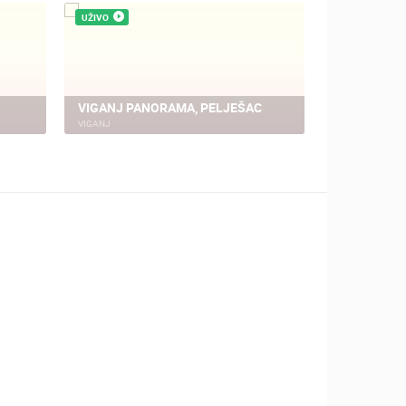
UŽIVO
UŽIVO
VIGANJ PANORAMA, PELJEŠAC
RAČIŠĆE -
VIGANJ
RAČIŠĆE