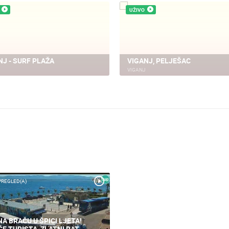
UŽIVO
NJ - SURF PLAŽA
VIGANJ, PELJEŠAC
VIGANJ
PREGLED(A)
NA BRAČU U ŠPICI LJETA!
ĆE TURISTA, ZLATNI RAT