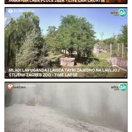
MARATON LAĐA PLOČE 2024. - LIVE CAM CROATIA
62 PREGLED(A)
MLADI LAV UGANDA I LAVICA TAYRI ZAJEDNO NA LAVLJOJ
STIJENI! ZAGREB ZOO - TIME LAPSE
231 PREGLED(A)