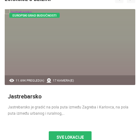
EUROPSKI GRAD BUDUĆNOSTI
11.69K PREGLED(A)
17 KAMERA(E)
Jastrebarsko
Jastrebarsko je gradić na pola puta između Zagreba i Karlovca, na pola
puta između urbanog i ruralnog,…
SVE LOKACIJE