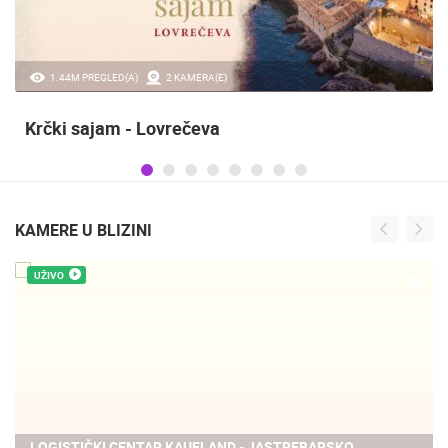
1.44M PREGLED(A)
2 KAMERA(E)
Krčki sajam - Lovrečeva
KAMERE U BLIZINI
UŽIVO
LOGISTIČKI CENTAR KAUFLAND - JASTREBARSKO,