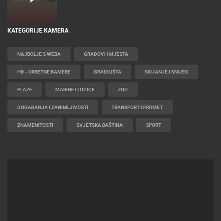
KATEGORIJE KAMERA
NAJBOLJE S WEBA
GRADOVI I MJESTA
HD - OKRETNE KAMERE
GRADILIŠTA
SKIJANJE I SNIJEG
PLAŽE
MARINE I LUČICE
ZOO
DOGAĐANJA I ZANIMLJIVOSTI
TRANSPORT I PROMET
ZNAMENITOSTI
SVJETSKA BAŠTINA
SPORT