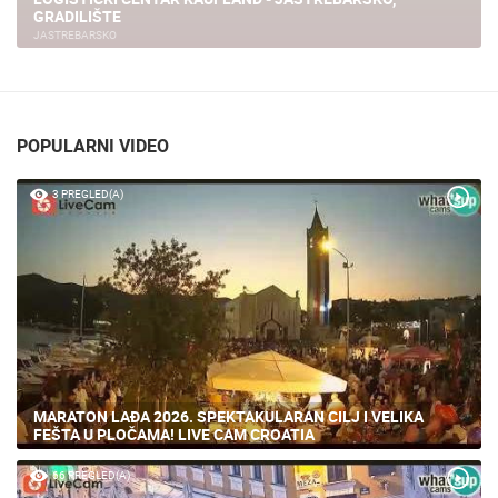
GRADILIŠTE
JASTREBARSKO
POPULARNI VIDEO
3 PREGLED(A)
MARATON LAĐA 2026. SPEKTAKULARAN CILJ I VELIKA
FEŠTA U PLOČAMA! LIVE CAM CROATIA
66 PREGLED(A)