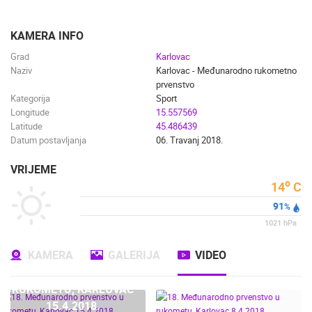
ENGLISH
KAMERA INFO
Grad
Karlovac
Naziv
Karlovac - Međunarodno rukometno
prvenstvo
Kategorija
Sport
Longitude
15.557569
Latitude
45.486439
Datum postavljanja
06. Travanj 2018.
VRIJEME
o
14
C
91
%
1021
hPa
KAMERA
GALERIJA
VIDEO
18. MEĐUNARODNO
NAJNOVIJE KAMERE
PRVENSTVO U
RUKOMETU, KARLOVAC
UŽIVO
0 GLEDATELJ(A)
UŽIVO
15.4.2018.