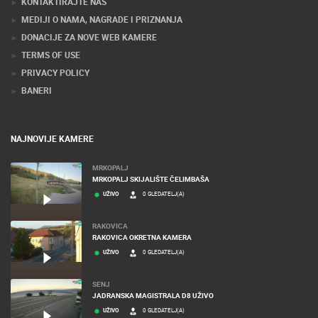
KONTAKTIRAJTE NAS
MEDIJI O NAMA, NAGRADE I PRIZNANJA
DONACIJE ZA NOVE WEB KAMERE
TERMS OF USE
PRIVACY POLICY
BANERI
NAJNOVIJE KAMERE
MRKOPALJ
MRKOPALJ SKIJALIŠTE ČELIMBAŠA
UŽIVO
0 GLEDATELJ(A)
RAKOVICA
RAKOVICA OKRETNA KAMERA
UŽIVO
0 GLEDATELJ(A)
SENJ
JADRANSKA MAGISTRALA D8 UŽIVO
UŽIVO
0 GLEDATELJ(A)