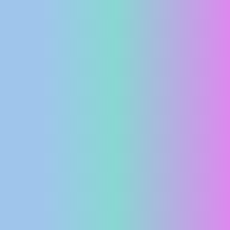
MEDIJI O
NAMA,
NAGRADE I
PRIZNANJA
DONACIJE
ZA NOVE
WEB
KAMERE
TERMS OF
USE
PRIVACY
POLICY
BANERI
HRVATSKI