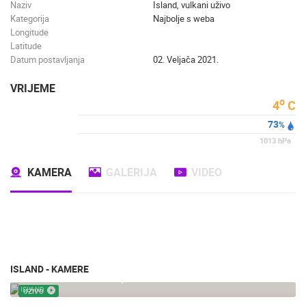
Naziv
Island, vulkani uživo
Kategorija
Najbolje s weba
Longitude
Latitude
Datum postavljanja
02. Veljača 2021.
VRIJEME
o
4
C
73
%
1013
hPa
KAMERA
GALERIJA
VIDEO
ISLAND - KAMERE
ISLAND VULKAN UŽIVO, PUKOTINA OD 4 KM LAVE
ISLAND
UŽIVO