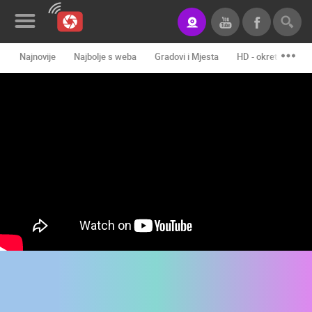
Najnovije
Najbolje s weba
Gradovi i Mjesta
HD - okretne kame
Novosti&Blog
Kategorije
Lokacije
Event&Site
Izdvojeno
Povijest
Karta
KONTAKTIRAJTE
NAS