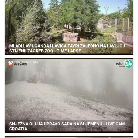
MLADI LAV UGANDA I LAVICA TAYRI ZAJEDNO NA LAVLJOJ
STIJENI! ZAGREB ZOO - TIME LAPSE
235 PREGLED(A)
SNJEŽNA OLUJA UPRAVO SADA NA SLJEMENU - LIVE CAM
CROATIA