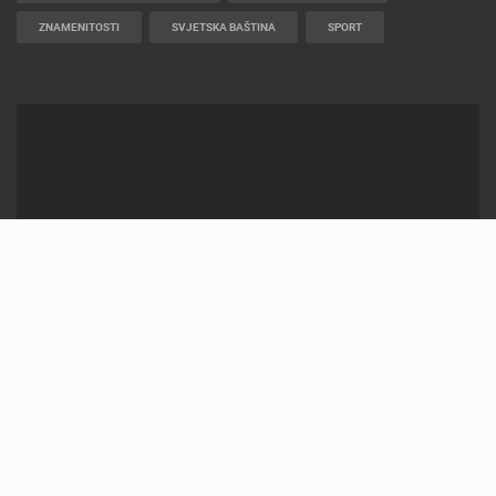
ZNAMENITOSTI
SVJETSKA BAŠTINA
SPORT
2012-2026 © LIVECAMCROATIA
POWERED BY
ELATUS