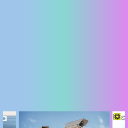
ENGLISH
NAJNOVIJE KAMERE
UŽIVO
0 GLEDATELJ(A)
UŽIVO