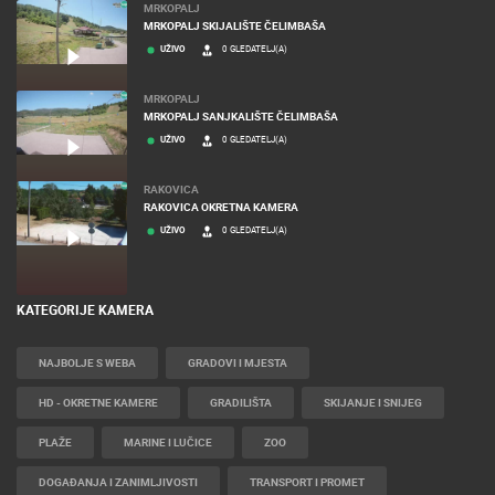
MRKOPALJ
MRKOPALJ SKIJALIŠTE ČELIMBAŠA
UŽIVO
0 GLEDATELJ(A)
MRKOPALJ
MRKOPALJ SANJKALIŠTE ČELIMBAŠA
UŽIVO
0 GLEDATELJ(A)
RAKOVICA
RAKOVICA OKRETNA KAMERA
UŽIVO
0 GLEDATELJ(A)
KATEGORIJE KAMERA
NAJBOLJE S WEBA
GRADOVI I MJESTA
HD - OKRETNE KAMERE
GRADILIŠTA
SKIJANJE I SNIJEG
PLAŽE
MARINE I LUČICE
ZOO
DOGAĐANJA I ZANIMLJIVOSTI
TRANSPORT I PROMET