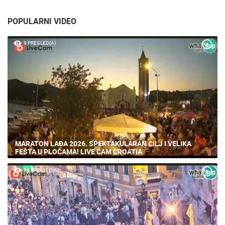
POPULARNI VIDEO
9 PREGLED(A)
MARATON LAĐA 2026. SPEKTAKULARAN CILJ I VELIKA
FEŠTA U PLOČAMA! LIVE CAM CROATIA
76 PREGLED(A)