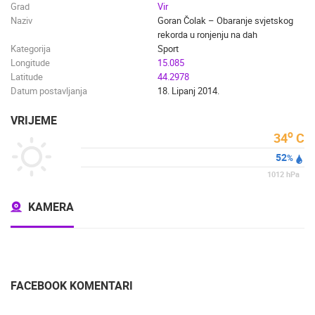
Grad
Vir
DOGAĐANJA I ZANIMLJIVOSTI
TRANSPORT I PROMET
Naziv
Goran Čolak – Obaranje svjetskog
ZNAMENITOSTI
SVJETSKA BAŠTINA
SPORT
rekorda u ronjenju na dah
Kategorija
Sport
Longitude
15.085
Latitude
44.2978
Datum postavljanja
18. Lipanj 2014.
VRIJEME
o
34
C
52
%
1012
hPa
KAMERA
FACEBOOK KOMENTARI