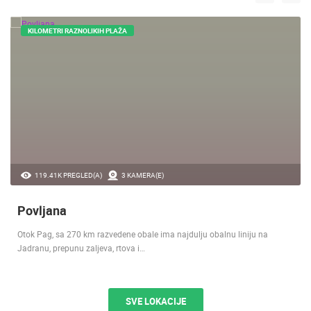
KILOMETRI RAZNOLIKIH PLAŽA
119.41K PREGLED(A)
3 KAMERA(E)
Povljana
Otok Pag, sa 270 km razvedene obale ima najdulju obalnu liniju na
Jadranu, prepunu zaljeva, rtova i…
SVE LOKACIJE