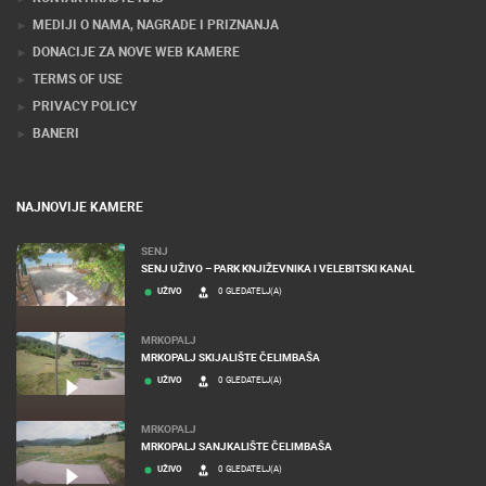
MEDIJI O NAMA, NAGRADE I PRIZNANJA
DONACIJE ZA NOVE WEB KAMERE
TERMS OF USE
PRIVACY POLICY
BANERI
NAJNOVIJE KAMERE
SENJ
SENJ UŽIVO – PARK KNJIŽEVNIKA I VELEBITSKI KANAL
UŽIVO
0 GLEDATELJ(A)
MRKOPALJ
MRKOPALJ SKIJALIŠTE ČELIMBAŠA
UŽIVO
0 GLEDATELJ(A)
MRKOPALJ
MRKOPALJ SANJKALIŠTE ČELIMBAŠA
UŽIVO
0 GLEDATELJ(A)