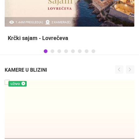
1.44M PREGLED(A)
2 KAMERA(E)
Krčki sajam - Lovrečeva
KAMERE U BLIZINI
UŽIVO