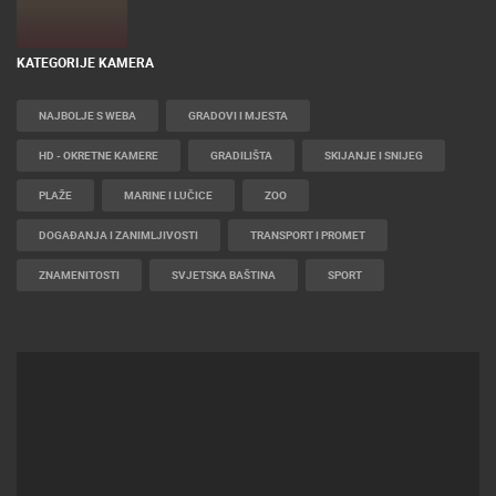
KATEGORIJE KAMERA
NAJBOLJE S WEBA
GRADOVI I MJESTA
HD - OKRETNE KAMERE
GRADILIŠTA
SKIJANJE I SNIJEG
PLAŽE
MARINE I LUČICE
ZOO
DOGAĐANJA I ZANIMLJIVOSTI
TRANSPORT I PROMET
ZNAMENITOSTI
SVJETSKA BAŠTINA
SPORT