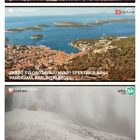
53 PREGLED(A)
ZAŠTO SVI OBOŽAVAJU HVAR? SPEKTAKULARNA
PANORAMA, PAKLINSKI OTOCI
241 PREGLED(A)