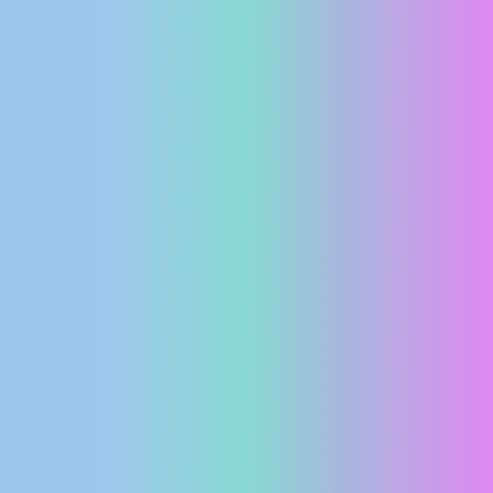
MEDIJI O
NAMA,
NAGRADE I
PRIZNANJA
DONACIJE
ZA NOVE
WEB
KAMERE
TERMS OF
USE
PRIVACY
POLICY
BANERI
HRVATSKI