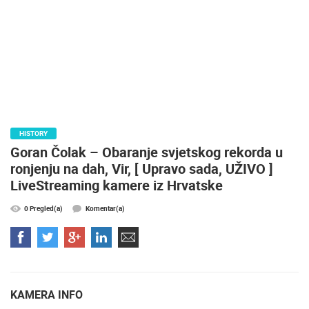
NAJNOVIJE KAMERE
UŽIVO
0 GLEDATELJ(A)
UŽIVO
HISTORY
Goran Čolak – Obaranje svjetskog rekorda u
ronjenju na dah, Vir, [ Upravo sada, UŽIVO ]
LiveStreaming kamere iz Hrvatske
0 Pregled(a)
Komentar(a)
SENJ UŽIVO – PARK KNJIŽEVNIKA I VELEBITSKI KANAL
MRKOPALJ 
SENJ
MRKOPALJ
KATEGORIJE KAMERA
NAJBOLJE S WEBA
GRADOVI I MJESTA
HD - OKRETNE KAMERE
GRADILIŠTA
SKIJANJE I SNIJEG
KAMERA INFO
PLAŽE
MARINE I LUČICE
ZOO