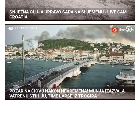
SNJEŽNA OLUJA UPRAVO SADA NA SLJEMENU - LIVE CAM
CROATIA
235 PREGLED(A)
POŽAR NA ČIOVU NAKON NEVREMENA! MUNJA IZAZVALA
VATRENU STIHIJU, TIME LAPSE IZ TROGIRA