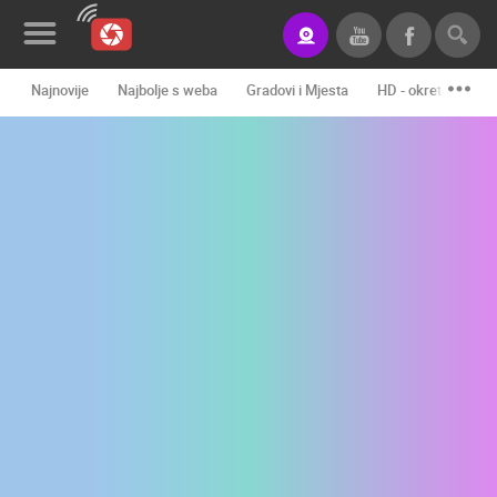
Najnovije
Najbolje s weba
Gradovi i Mjesta
HD - okretne kame
Novosti&Blog
Kategorije
Lokacije
Event&Site
Izdvojeno
Povijest
Karta
KONTAKTIRAJTE
NAS