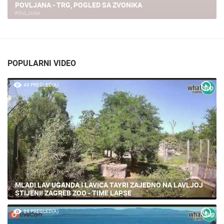
POVLJANA - TRG, POGLED SA ZVONIKA
POVLJANA
POPULARNI VIDEO
49 PREGLED(A)
MLADI LAV UGANDA I LAVICA TAYRI ZAJEDNO NA LAVLJOJ
STIJENI! ZAGREB ZOO - TIME LAPSE
89 PREGLED(A)