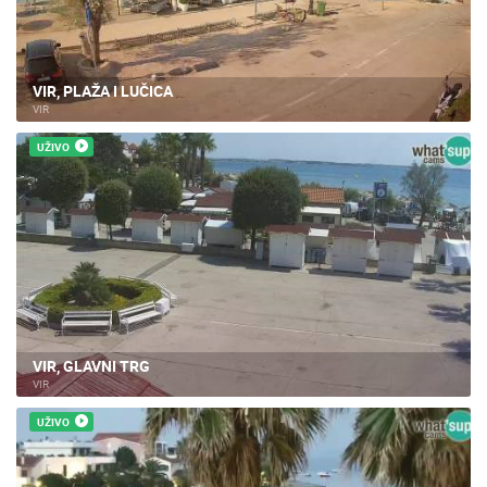
VIR, PLAŽA I LUČICA
VIR
UŽIVO
VIR, GLAVNI TRG
VIR
UŽIVO