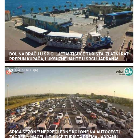
BOL NA BRAČU U ŠPICI LJETA! TISUĆE TURISTA, ZLATNI RAT
PREPUN KUPAČA, LUKSUZNE JAHTE U SRCU JADRANA!
164 PREGLED(A)
ŠPICA SEZONE! NEPREGLEDNE KOLONE NA AUTOCESTI
ZAGREB – MACELJ, TISUĆE TURISTA PREMA JADRANU