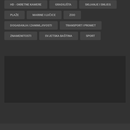
HD - OKRETNE KAMERE
GRADILIŠTA
SKIJANJE I SNIJEG
PLAŽE
MARINE I LUČICE
ZOO
DOGAĐANJA I ZANIMLJIVOSTI
TRANSPORT I PROMET
ZNAMENITOSTI
SVJETSKA BAŠTINA
SPORT