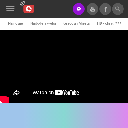
Najnovije
Najbolje s weba
Gradovi i Mjesta
HD - okretne kame
Novosti&Blog
Kategorije
Lokacije
Event&Site
Izdvojeno
Povijest
Karta
KONTAKTIRAJTE
NAS