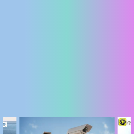
ENGLISH
NAJNOVIJE KAMERE
UŽIVO
0 GLEDATELJ(A)
UŽIVO