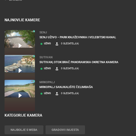
NAJNOVIJE KAMERE
SENJ
SENJ UŽIVO – PARK KNJIŽEVNIKA I VELEBITSKI KANAL
UŽIVO
0 GLEDATELJ(A)
SUTIVAN
SUTIVAN, OTOK BRAČ PANORAMSKA OKRETNA KAMERA
UŽIVO
0 GLEDATELJ(A)
MRKOPALJ
MRKOPALJ SANJKALIŠTE ČELIMBAŠA
UŽIVO
0 GLEDATELJ(A)
KATEGORIJE KAMERA
NAJBOLJE S WEBA
GRADOVI I MJESTA