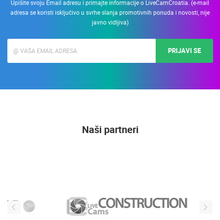
Upišite svoju Email adresu i primajte informacije o LiveCamCroatia. (e-mail
adresa se koristi isključivo u svrhe slanja promotivnih ponuda i novosti, nije
javno vidljiva)
PRIJAVI SE
Naši partneri