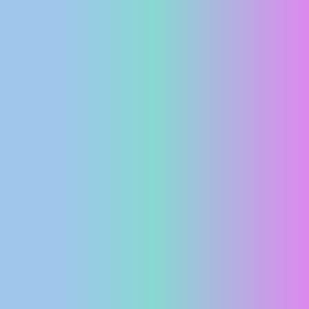
MEDIJI O
NAMA,
NAGRADE I
PRIZNANJA
DONACIJE
ZA NOVE
WEB
KAMERE
TERMS OF
USE
PRIVACY
POLICY
BANERI
HRVATSKI