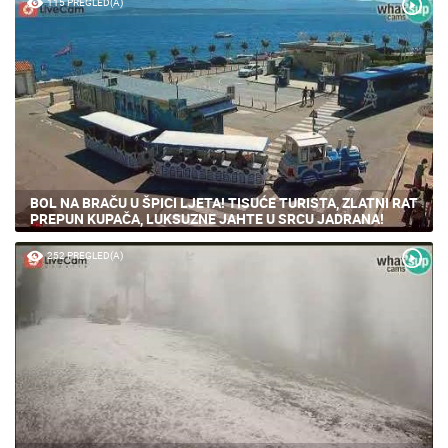
115 PREGLED(A)
BOL NA BRAČU U ŠPICI LJETA! TISUĆE TURISTA, ZLATNI RAT
PREPUN KUPAČA, LUKSUZNE JAHTE U SRCU JADRANA!
252 PREGLED(A)