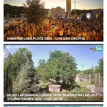
MARATON LAĐA PLOČE 2024. - LIVE CAM CROATIA
59 PREGLED(A)
MLADI LAV UGANDA I LAVICA TAYRI ZAJEDNO NA LAVLJOJ
STIJENI! ZAGREB ZOO - TIME LAPSE