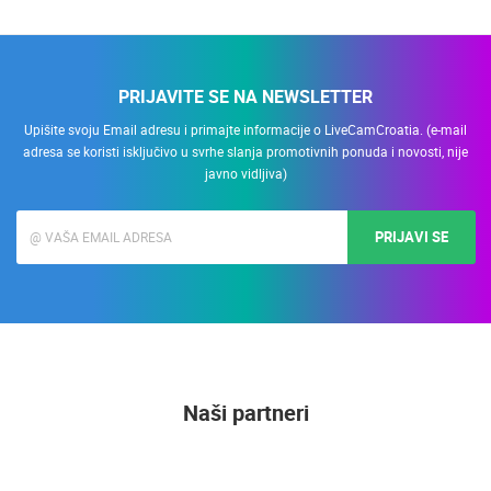
PRIJAVITE SE NA NEWSLETTER
Upišite svoju Email adresu i primajte informacije o LiveCamCroatia. (e-mail
adresa se koristi isključivo u svrhe slanja promotivnih ponuda i novosti, nije
javno vidljiva)
PRIJAVI SE
Naši partneri