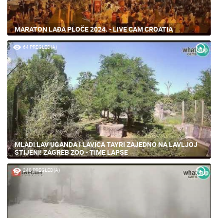
MARATON LAĐA PLOČE 2024. - LIVE CAM CROATIA
64 PREGLED(A)
MLADI LAV UGANDA I LAVICA TAYRI ZAJEDNO NA LAVLJOJ
STIJENI! ZAGREB ZOO - TIME LAPSE
240 PREGLED(A)