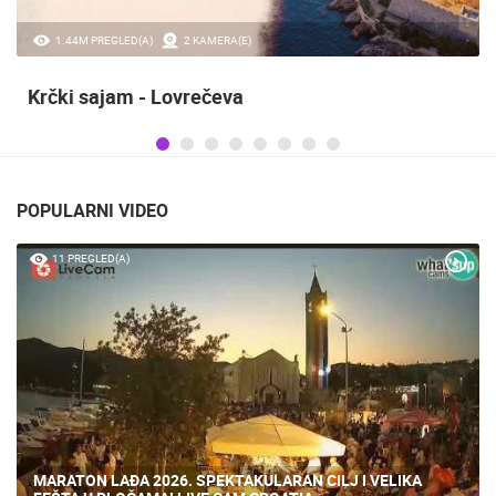
1.44M PREGLED(A)
2 KAMERA(E)
Krčki sajam - Lovrečeva
POPULARNI VIDEO
11 PREGLED(A)
MARATON LAĐA 2026. SPEKTAKULARAN CILJ I VELIKA