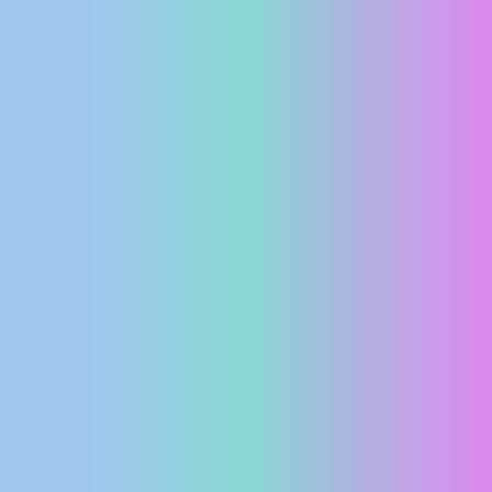
MEDIJI O
NAMA,
NAGRADE I
PRIZNANJA
DONACIJE
ZA NOVE
WEB
KAMERE
TERMS OF
USE
PRIVACY
POLICY
BANERI
HRVATSKI