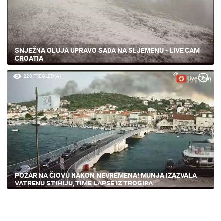
SNJEŽNA OLUJA UPRAVO SADA NA SLJEMENU - LIVE CAM
CROATIA
228 PREGLED(A)
POŽAR NA ČIOVU NAKON NEVREMENA! MUNJA IZAZVALA
VATRENU STIHIJU, TIME LAPSE IZ TROGIRA