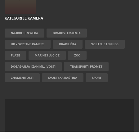
KATEGORIJE KAMERA
NAJBOLJE S WEBA
GRADOVI I MJESTA
HD - OKRETNE KAMERE
GRADILIŠTA
SKIJANJE I SNIJEG
PLAŽE
MARINE I LUČICE
ZOO
DOGAĐANJA I ZANIMLJIVOSTI
TRANSPORT I PROMET
ZNAMENITOSTI
SVJETSKA BAŠTINA
SPORT