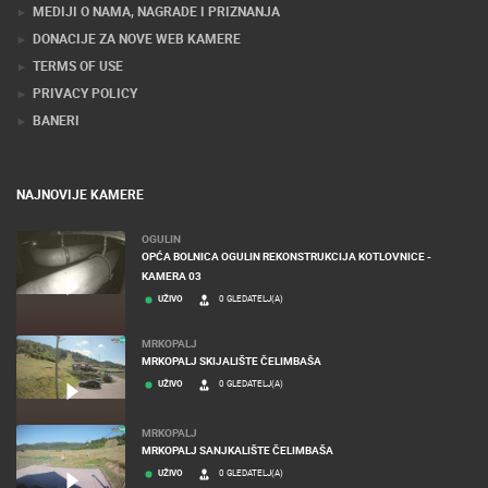
MEDIJI O NAMA, NAGRADE I PRIZNANJA
DONACIJE ZA NOVE WEB KAMERE
TERMS OF USE
PRIVACY POLICY
BANERI
NAJNOVIJE KAMERE
OGULIN
OPĆA BOLNICA OGULIN REKONSTRUKCIJA KOTLOVNICE -
KAMERA 03
UŽIVO
0 GLEDATELJ(A)
MRKOPALJ
MRKOPALJ SKIJALIŠTE ČELIMBAŠA
UŽIVO
0 GLEDATELJ(A)
MRKOPALJ
MRKOPALJ SANJKALIŠTE ČELIMBAŠA
UŽIVO
0 GLEDATELJ(A)