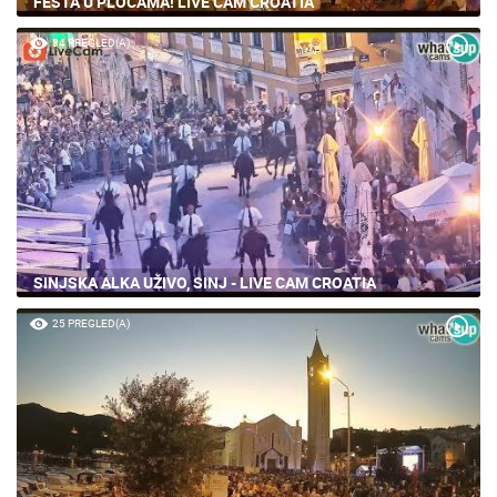
FEŠTA U PLOČAMA! LIVE CAM CROATIA
84 PREGLED(A)
SINJSKA ALKA UŽIVO, SINJ - LIVE CAM CROATIA
25 PREGLED(A)