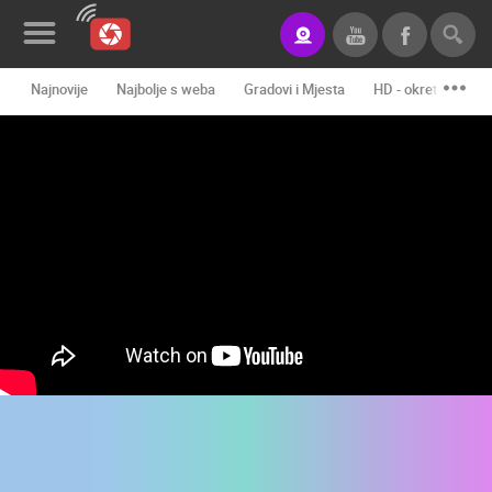
Najnovije
Najbolje s weba
Gradovi i Mjesta
HD - okretne kame
Novosti&Blog
Kategorije
Lokacije
Event&Site
Izdvojeno
Povijest
Karta
KONTAKTIRAJTE
NAS