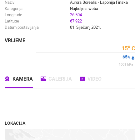
Naziv
Aurora Borealis - Laponija Finska
Kategorija
Najbolje s weba
Longitude
26.504
Latitude
67.922
Datum postavljanja
01. Siječanj 2021.
VRIJEME
o
15
C
65
%
1001
hPa
KAMERA
GALERIJA
VIDEO
LOKACIJA