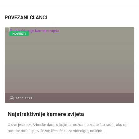
POVEZANI ČLANCI
NOVOSTI
24.11.2021.
Najatraktivnije kamere svijeta
U ove jesensko/zimske dane u kojima možda ne znate što raditi, ako ne
morate raditi i previše ste lijeni čak i za videoigre, odlična…