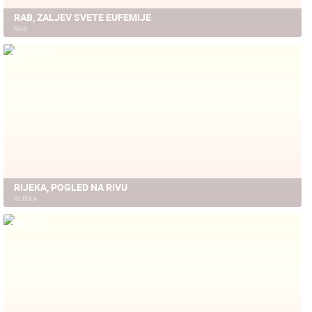
RAB, ZALJEV SVETE EUFEMIJE
RAB
572.24K
RIJEKA, POGLED NA RIVU
RIJEKA
1.85M