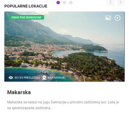
POPULARNE LOKACIJE
GRAD POD MARJANOM
46894 PREGLED(A)
13 KAMERA(E)
Split
Priča o Splitu traje čak punih 17 stoljeća, još od doba kad je rimski car
Dioklecijan na tom području…