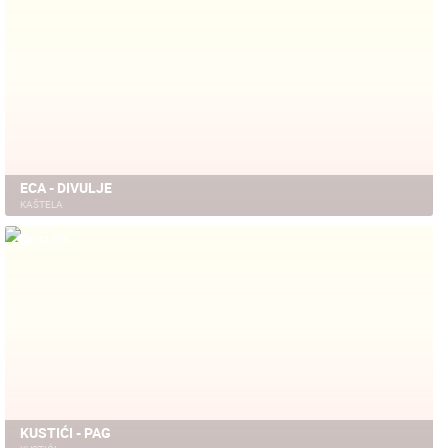
ECA - DIVULJE
KAŠTELA
22.25K
KUSTIĆI - PAG