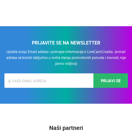
PRIJAVITE SE NA NEWSLETTER
Upišite svoju Email adresu i primajte informacije o LiveCamCroatia. (e-mail
adresa se koristi isključivo u svrhe slanja promotivnih ponuda i novosti, nije
javno vidljiva)
PRIJAVI SE