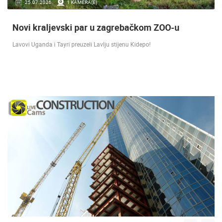
16.07.2018.
9 KAMERA(E)
Doček Vatrenih u Zagrebu nakon osvojenog
srebra [ ZADAR - SPLIT 17.07 ]
SREBRO NA SVJETSKOM PRVENSTVU! Reprezentacija Hrvatska vođena
velikim izbornikom Zlatkom Dalićem osvojila je veliko srebrno odličje.…