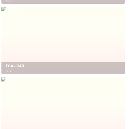
KUSTIĆI
785.01K
ECA - RAB
RAB
93.63K