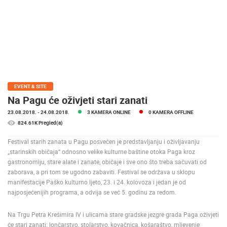
MEDIJI O
NAMA,
NAGRADE I
PRIZNANJA
DONACIJE
ZA NOVE
WEB
EVENT & SITE
KAMERE
Na Pagu će oživjeti stari zanati
23.08.2018.
- 24.08.2018.
3 KAMERA ONLINE
0 KAMERA OFFLINE
TERMS OF
USE
824.61K Pregled(a)
PRIVACY
Festival starih zanata u Pagu posvećen je predstavljanju i oživljavanju
POLICY
„starinskih običaja“ odnosno velike kulturne baštine otoka Paga kroz
gastronomiju, stare alate i zanate, običaje i sve ono što treba sačuvati od
BANERI
zaborava, a pri tom se ugodno zabaviti. Festival se održava u sklopu
manifestacije Paško kulturno ljeto, 23. i 24. kolovoza i jedan je od
najposjećenijih programa, a odvija se već 5. godinu za redom.
Na Trgu Petra Krešimira IV i ulicama stare gradske jezgre grada Paga oživjeti
HRVATSKI
će stari zanati: lončarstvo, stolarstvo, kovačnica, košaraštvo, mljevenje