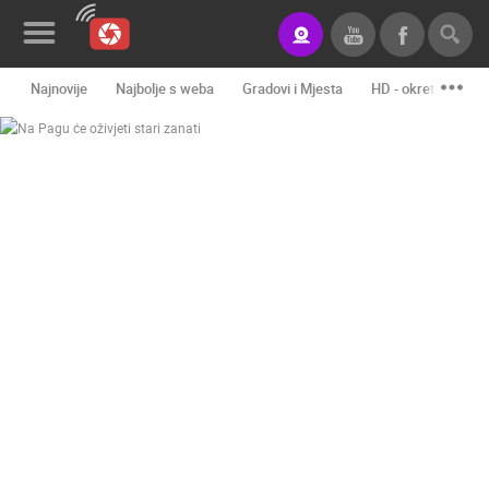
Najnovije
Najbolje s weba
Gradovi i Mjesta
HD - okretne kame
Novosti&Blog
Kategorije
Lokacije
Event&Site
Izdvojeno
Povijest
Karta
KONTAKTIRAJTE
NAS