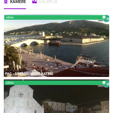
KAMERE
GALERIJA
UŽIVO
PAG - GRADSKI MOST KATINE
UŽIVO