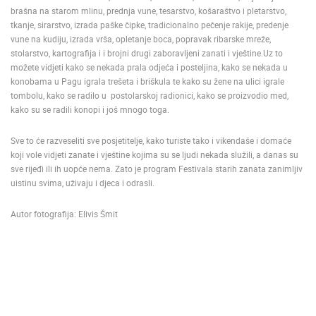
brašna na starom mlinu, prednja vune, tesarstvo, košaraštvo i pletarstvo,
ENGLISH
tkanje, sirarstvo, izrada paške čipke, tradicionalno pečenje rakije, predenje
vune na kudiju, izrada vrša, opletanje boca, popravak ribarske mreže,
stolarstvo, kartografija i i brojni drugi zaboravljeni zanati i vještine.Uz to
možete vidjeti kako se nekada prala odjeća i posteljina, kako se nekada u
konobama u Pagu igrala trešeta i briškula te kako su žene na ulici igrale
tombolu, kako se radilo u postolarskoj radionici, kako se proizvodio med,
kako su se radili konopi i još mnogo toga.
Sve to će razveseliti sve posjetitelje, kako turiste tako i vikendaše i domaće
koji vole vidjeti zanate i vještine kojima su se ljudi nekada služili, a danas su
sve rijeđi ili ih uopće nema. Zato je program Festivala starih zanata zanimljiv
uistinu svima, uživaju i djeca i odrasli.
Autor fotografija: Elivis Šmit