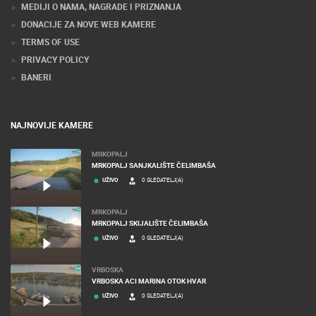
MEDIJI O NAMA, NAGRADE I PRIZNANJA
DONACIJE ZA NOVE WEB KAMERE
TERMS OF USE
PRIVACY POLICY
BANERI
NAJNOVIJE KAMERE
MRKOPALJ
MRKOPALJ SANJKALIŠTE ČELIMBAŠA
UŽIVO
0 GLEDATELJ(A)
MRKOPALJ
MRKOPALJ SKIJALIŠTE ČELIMBAŠA
UŽIVO
0 GLEDATELJ(A)
VRBOSKA
VRBOSKA ACI MARINA OTOK HVAR
UŽIVO
0 GLEDATELJ(A)