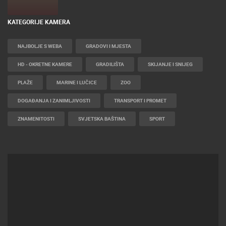
KATEGORIJE KAMERA
NAJBOLJE S WEBA
GRADOVI I MJESTA
HD - OKRETNE KAMERE
GRADILIŠTA
SKIJANJE I SNIJEG
PLAŽE
MARINE I LUČICE
ZOO
DOGAĐANJA I ZANIMLJIVOSTI
TRANSPORT I PROMET
ZNAMENITOSTI
SVJETSKA BAŠTINA
SPORT