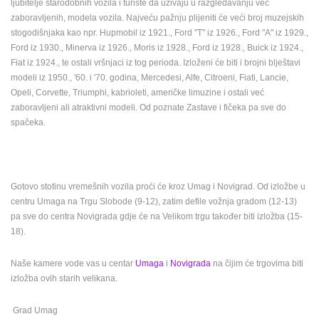
ljubitelje starodobnih vozila i turiste da uživaju u razgledavanju već
zaboravljenih, modela vozila. Najveću pažnju plijeniti će veći broj muzejskih
MEDIJI O
stogodišnjaka kao npr. Hupmobil iz 1921., Ford "T" iz 1926., Ford "A" iz 1929.,
NAMA,
Ford iz 1930., Minerva iz 1926., Moris iz 1928., Ford iz 1928., Buick iz 1924.,
NAGRADE I
Fiat iz 1924., te ostali vršnjaci iz tog perioda. Izloženi će biti i brojni blještavi
PRIZNANJA
modeli iz 1950., '60. i '70. godina, Mercedesi, Alfe, Citroeni, Fiati, Lancie,
DONACIJE
Opeli, Corvette, Triumphi, kabrioleti, američke limuzine i ostali već
ZA NOVE
zaboravljeni ali atraktivni modeli. Od poznate Zastave i fičeka pa sve do
WEB
spačeka.
KAMERE
TERMS OF
USE
Gotovo stotinu vremešnih vozila proći će kroz Umag i Novigrad. Od izložbe u
PRIVACY
centru Umaga na Trgu Slobode (9-12), zatim defile vožnja gradom (12-13)
POLICY
pa sve do centra Novigrada gdje će na Velikom trgu također biti izložba (15-
18).
BANERI
Naše kamere vode vas u centar
Umaga
i
Novigrada
na čijim će trgovima biti
izložba ovih starih velikana.
HRVATSKI
Grad Umag