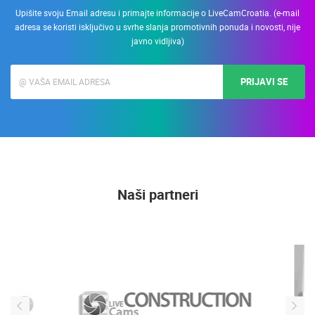
Upišite svoju Email adresu i primajte informacije o LiveCamCroatia. (e-mail
adresa se koristi isključivo u svrhe slanja promotivnih ponuda i novosti, nije
javno vidljiva)
PRIJAVI SE
Naši partneri