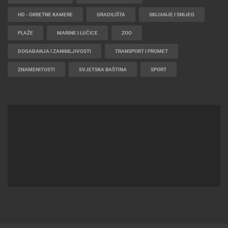
HD - OKRETNE KAMERE
GRADILIŠTA
SKIJANJE I SNIJEG
PLAŽE
MARINE I LUČICE
ZOO
DOGAĐANJA I ZANIMLJIVOSTI
TRANSPORT I PROMET
ZNAMENITOSTI
SVJETSKA BAŠTINA
SPORT