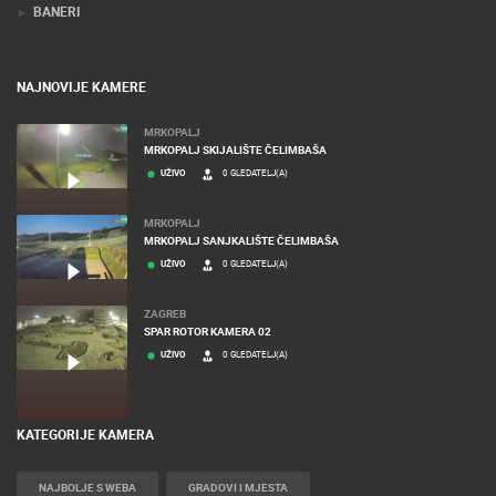
BANERI
NAJNOVIJE KAMERE
MRKOPALJ
MRKOPALJ SKIJALIŠTE ČELIMBAŠA
UŽIVO
0 GLEDATELJ(A)
MRKOPALJ
MRKOPALJ SANJKALIŠTE ČELIMBAŠA
UŽIVO
0 GLEDATELJ(A)
ZAGREB
SPAR ROTOR KAMERA 02
UŽIVO
0 GLEDATELJ(A)
KATEGORIJE KAMERA
NAJBOLJE S WEBA
GRADOVI I MJESTA