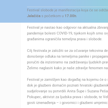
KONTAKTIRAJTE
Festival slobode je manifestacija koja će se održa
NAS
Jelačića
s početkom u
17.00h
.
MEDIJI O
NAMA,
Festival je nastao kao odgovor na aktualna zbivan
NAGRADE I
pandemije bolesti COVID-19, tijekom kojih smo sv
PRIZNANJA
građanima ograničila temeljna prava i slobode.
DONACIJE
Cilj festivala je založiti se za očuvanje tekovina
ZA NOVE
donošenje odluka na temeljima panike i propagande 
WEB
poručiti da inzistiramo na zadržavanju ljudskih pr
KAMERE
Želimo naglasiti kako je naše zdravlje fenomen na 
NAJNOVIJE KAMERE
TERMS OF
Festival je zamišljen kao događaj na kojemu će o
USE
UŽIVO
0 GLEDATELJ(A)
dok je glazbeni domaćin poznati hrvatski glazbenik
PRIVACY
sudjelovanje su potvrdili Anita Šupe i Suzana Peša 
POLICY
Pokupec, aktivist za ljudska prava i slobode, te Ve
SUPOVI ZOO ZAGREB
gosti iznenađenja – i govornici i glazbeni umjetnic
ZAGREB
BANERI