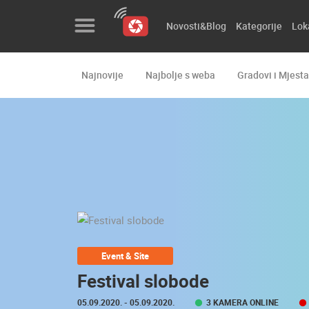
Novosti&Blog
Kategorije
Lok
Najnovije
Najbolje s weba
Gradovi i Mjesta
Novosti&Blog
Kategorije
Lokacije
Event&Site
Izdvojeno
Povijest
Event & Site
Karta
Festival slobode
05.09.2020.
- 05.09.2020.
3 KAMERA ONLINE