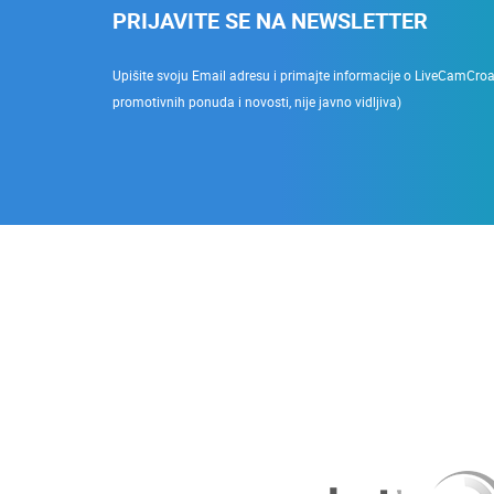
PRIJAVITE SE NA NEWSLETTER
Upišite svoju Email adresu i primajte informacije o LiveCamCroati
promotivnih ponuda i novosti, nije javno vidljiva)