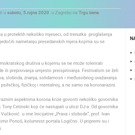
ti u
subotu, 5.rujna 2020
. u Zagrebu na
Trgu bana
ja u proteklih nekoliko mjeseci, od trenutka proglašenja
N
jedočili nametanju presedanskih mjera kojima su se
 demokratskog društva u kojemu se ne može tolerirati
ili prepisivanja umjesto preispitivanja. Festivalom se želi
ava, sloboda, znanja, solidarnosti i međusobnog uvažavanja.
psihičkoj, fizičkoj i mentalnoj, a ne samo na koronarazini.
 raznim aspektima korona krize govoriti nekoliko govornika
UŽIVO
0 GLEDATELJ(A)
UŽIVO
0 GLEDATELJ(A)
 Tony Cetinski koji će nastupati u ulozi DJ-a. Od govornika
Vučković u ime Inicijative „Prava i slobode“, prof. Ivan
MRKOPALJ SANJKALIŠTE
MANDRE LJETNA POZORNICA -
limir Ponoš, kolumnist portala Logično. U pripremi su i
ČELIMBAŠA
VELIKA ĐIGA
i.
MRKOPALJ
MANDRE