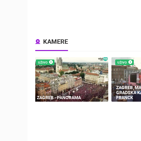
KAMERE
UŽIVO
UŽIVO
ZAGREB, M
GRADSKA K
ZAGREB - PANORAMA
FRANCK