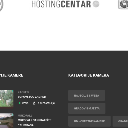
IJE KAMERE
KATEGORIJE KAMERA
ZAGREB
NAJBOLJE S WEBA
SUPOVI ZOO ZAGREB
UŽIVO
0 GLEDATELJ(A)
GRADOVI I MJESTA
MRKOPALJ
MRKOPALJ SANJKALIŠTE
HD - OKRETNE KAMERE
GRADIL
ČELIMBAŠA