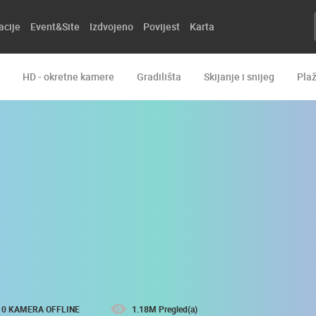
acije
Event&Site
Izdvojeno
Povijest
Karta
HD - okretne kamere
Gradilišta
Skijanje i snijeg
Pla
0 KAMERA OFFLINE
1.18M Pregled(a)