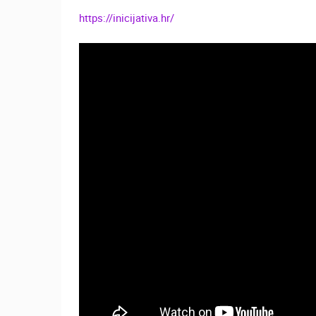
KATEGORIJE KAMERA
https://inicijativa.hr/
NAJBOLJE S WEBA
GRADOVI I MJESTA
TRANSPORT I PROMET
ZNAMENITOSTI