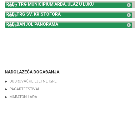
RAB - TRG MUNICIPIUM ARBA, ULAZ U LUKU
UŽIVO
RAB, TRG SV. KRISTOFORA
UŽIVO
RAB, BANJOL PANORAMA
UŽIVO
NADOLAZEĆA DOGAĐANJA
DUBROVAČKE LJETNE IGRE
PAGARTFESTIVAL
MARATON LAĐA