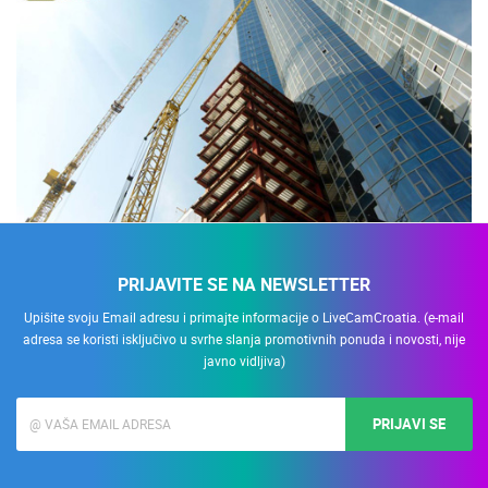
PRIJAVITE SE NA NEWSLETTER
Upišite svoju Email adresu i primajte informacije o LiveCamCroatia. (e-mail
adresa se koristi isključivo u svrhe slanja promotivnih ponuda i novosti, nije
javno vidljiva)
PRIJAVI SE