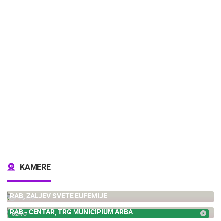
KAMERE
RAB, ZALJEV SVETE EUFEMIJE
93.63K
RAB - CENTAR, TRG MUNICIPIUM ARBA
UŽIVO