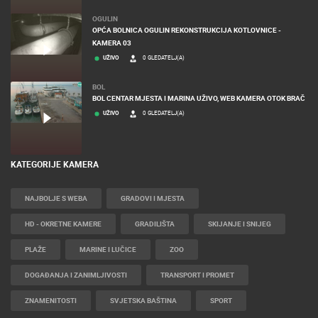
OGULIN
OPĆA BOLNICA OGULIN REKONSTRUKCIJA KOTLOVNICE -
KAMERA 03
UŽIVO
0 GLEDATELJ(A)
BOL
BOL CENTAR MJESTA I MARINA UŽIVO, WEB KAMERA OTOK BRAČ
UŽIVO
0 GLEDATELJ(A)
KATEGORIJE KAMERA
NAJBOLJE S WEBA
GRADOVI I MJESTA
HD - OKRETNE KAMERE
GRADILIŠTA
SKIJANJE I SNIJEG
PLAŽE
MARINE I LUČICE
ZOO
DOGAĐANJA I ZANIMLJIVOSTI
TRANSPORT I PROMET
ZNAMENITOSTI
SVJETSKA BAŠTINA
SPORT