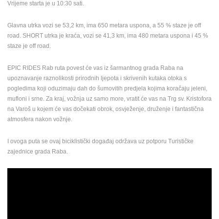
Vrijeme starta je u
10:30 sati.
MEDIJI O
NAMA,
Glavna utrka vozi se 53,2 km, ima 650 metara uspona, a 55 % staze je off
NAGRADE I
road. SHORT utrka je kraća, vozi se 41,3 km, ima 480 metara uspona i 45 %
PRIZNANJA
staze je off road.
DONACIJE
EPIC RIDES Rab ruta povest će vas iz šarmantnog grada Raba na
ZA NOVE
upoznavanje raznolikosti prirodnih ljepota i skrivenih kutaka otoka s
WEB
pogledima koji oduzimaju dah do šumovitih predjela kojima koračaju jeleni,
KAMERE
mufloni i srne. Za kraj, vožnja uz samo more, vratit će vas na Trg sv. Kristofora
TERMS OF
na Varoš u kojem će vas dočekati obrok, osvježenje, druženje i fantastična
USE
atmosfera nakon vožnje.
PRIVACY
I ovoga puta se ovaj biciklistički događaj održava uz potporu Turističke
POLICY
zajednice grada Raba.
BANERI
HRVATSKI