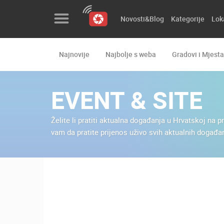
Novosti&Blog
Kategorije
Lok
Najnovije
Najbolje s weba
Gradovi i Mjesta
Novosti&Blog
Kategorije
EVENT & SITE
Lokacije
Želite li pratiti aktualna događanja u Hrvatskoj n
Event&Site
vam da pratite prijenos uživo svih aktualnih događ
Izdvojeno
Povijest
Karta