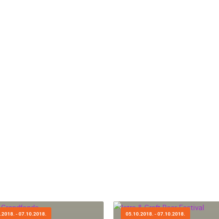
A
MRKOPALJ SKIJALIŠTE ČELIMBAŠA
RAKOVICA OKRETNA KAMERA
MRKOPALJ
RAKOVICA
HD - OKRETNE KAMERE
GRADILIŠTA
SKIJANJE I SNIJEG
PLAŽE
MARINE I LUČICE
SVJETSKA BAŠTINA
SPORT
OPĆE
.2018. - 07.10.2018.
05.10.2018. - 07.10.2018.