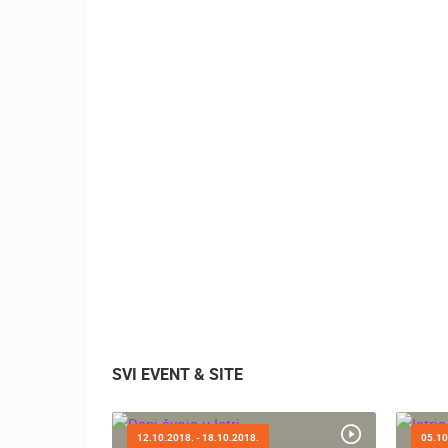
SUTIVAN, OTOK BRAČ PANORAMSK
OKRETNA KAMERA
SUTIVAN
KATEGORIJE KAMERA
NAJBOLJE S WEBA
GRADOVI I MJESTA
TRANSPORT I PROMET
ZNAMENITOSTI
SVI EVENT & SITE
12.10.2018. - 18.10.2018.
05.10