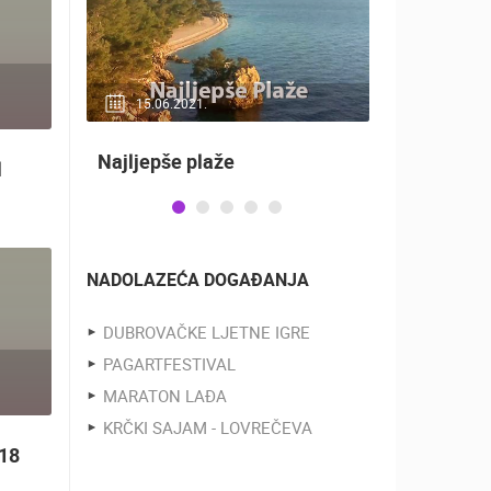
15.06.2021.
20.01.2
uti
Najljepše plaže
Nadzor ku
l
NADOLAZEĆA DOGAĐANJA
DUBROVAČKE LJETNE IGRE
PAGARTFESTIVAL
MARATON LAĐA
KRČKI SAJAM - LOVREČEVA
 18