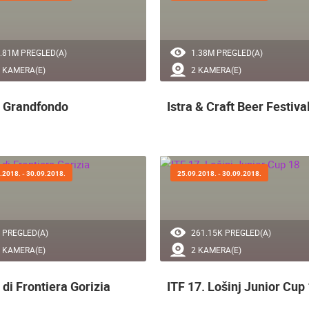
.81M PREGLED(A)
1.38M PREGLED(A)
28.03.2010.
 KAMERA(E)
2 KAMERA(E)
Podizanje zgrade u min
a Grandfondo
Istra & Craft Beer Festiva
.2018. - 30.09.2018.
25.09.2018. - 30.09.2018.
 PREGLED(A)
261.15K PREGLED(A)
 KAMERA(E)
2 KAMERA(E)
 di Frontiera Gorizia
ITF 17. Lošinj Junior Cup