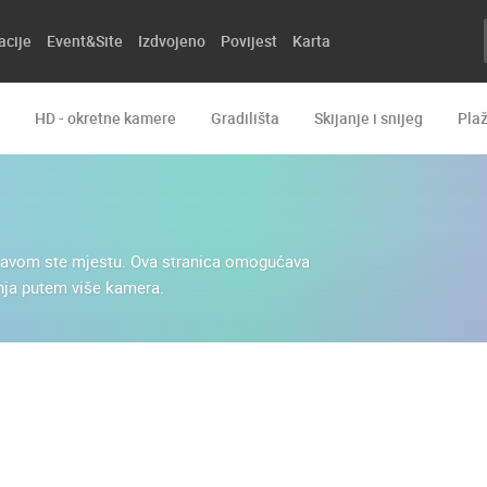
acije
Event&Site
Izdvojeno
Povijest
Karta
HD - okretne kamere
Gradilišta
Skijanje i snijeg
Pla
a pravom ste mjestu. Ova stranica omogućava
anja putem više kamera.