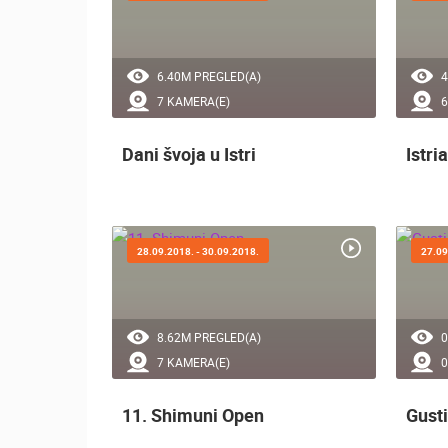
6.40M PREGLED(A)
4
7 KAMERA(E)
6
Dani švoja u Istri
Istri
28.09.2018. - 30.09.2018.
27.09
8.62M PREGLED(A)
0
7 KAMERA(E)
0
11. Shimuni Open
Gusti