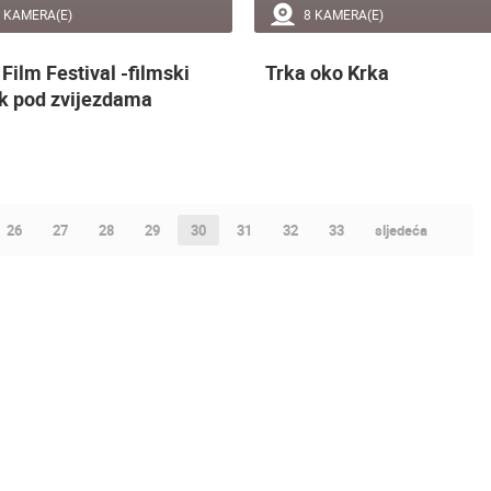
 KAMERA(E)
8 KAMERA(E)
Film Festival -filmski
Trka oko Krka
ik pod zvijezdama
26
27
28
29
30
31
32
33
sljedeća