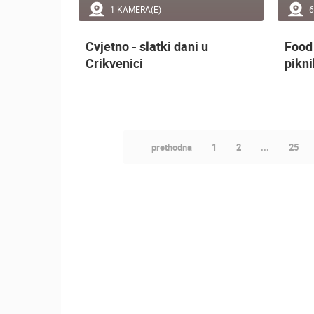
1 KAMERA(E)
6
Cvjetno - slatki dani u
Food 
Crikvenici
pikn
prethodna
1
2
...
25