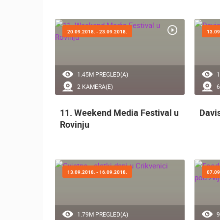
20.09.2018. - 23.09.2018.
13.09
1.45M PREGLED(A)
1
2 KAMERA(E)
6
11. Weekend Media Festival u
Davis
Rovinju
13.09.2018. - 16.09.2018.
07.09
1.79M PREGLED(A)
9