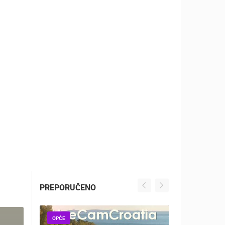
ZOO
DOGAĐANJA I ZANIMLJIVOSTI
PREPORUČENO
OPĆE
OPĆE