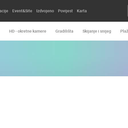
acije
Event&Site
Izdvojeno
Povijest
Karta
HD - okretne kamere
Gradilišta
Skijanje i snijeg
Pla