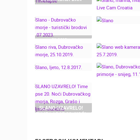
SLANO, MARI
RIVA, JAHTE - 
CAM CROAT
SLANO -
DUBROVAČKO
SLANO
PRIMORJE -
TURISTIČKI BRODOVI
21.07.2023.
SLANO RIVA,
DUBROVAČKO
PRIMORJE,
SLANO WEB KA
25.10.2019.
- 25.7.2019
SLANO, LJETO,
SLANO, DUBRO
12.8.2017.
PRIMORJE - SN
11.1.2017.
SLANO UZAVRELO!
TIME LAPSE 20. NOĆI
DUBROVAČKOG
PRIMORJA, ROZGA,
GRAŠO I HILJSON
MANDELA