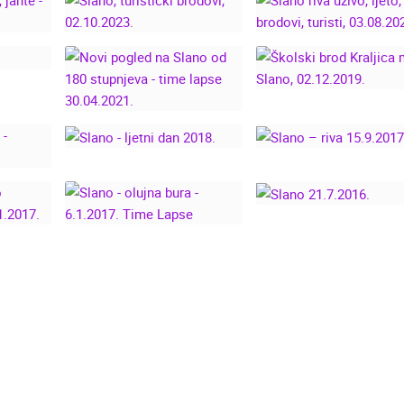
NA,
SLANO RIVA UŽIVO
LIVE
SLANO, TURISTIČKI
LJETO, BRODOVI,
IA
BRODOVI, 02.10.2023.
TURISTI, 03.08.202
ŠKOLSKI BROD
NOVI POGLED NA
KRALJICA MORA,
SLANO OD 180
SLANO, 02.12.2019
STUPNJEVA - TIME
LAPSE 30.04.2021.
SLANO - LJETNI DAN
SLANO – RIVA
2018.
15.9.2017.
MERA
.
VAČKO
SLANO - OLUJNA
SLANO 21.7.2016
IJEG,
BURA - 6.1.2017.
TIME LAPSE