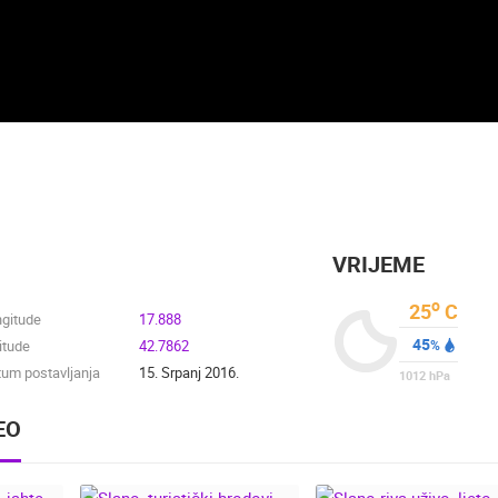
VRIJEME
o
25
C
ngitude
17.888
45
itude
42.7862
%
um postavljanja
15. Srpanj 2016.
1012
hPa
EO