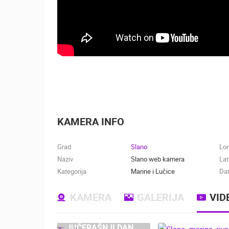
KAMERA INFO
Grad
Slano
Lo
Naziv
Slano web kamera
Lat
Kategorija
Marine i Lučice
Dat
KAMERA
GALERIJA
VID
JUČERAŠNJI DAN