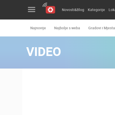
Novosti&Blog
Kategorije
Lok
Najnovije
Najbolje s weba
Gradovi i Mjesta
Novosti&Blog
Kategorije
VIDEO
Lokacije
Event&Site
Izdvojeno
Povijest
Karta