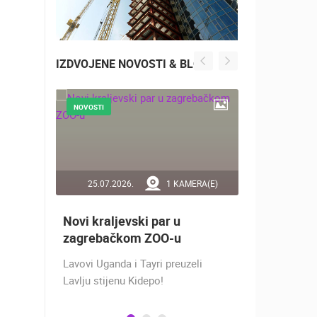
IZDVOJENE NOVOSTI & BLOG
NOVOSTI
NOVOSTI
RA(E)
25.07.2026.
1 KAMERA(E)
16.07.2
Novi kraljevski par u
Doček Vat
aže
zagrebačkom ZOO-u
nakon osv
ZADAR - S
Lavovi Uganda i Tayri preuzeli
ra na
Lavlju stijenu Kidepo!
SREBRO NA
gu
PRVENSTVU!
ški
Hrvatska vo