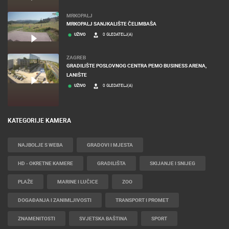
MRKOPALJ SKIJALIŠTE ČELIMBAŠA
UŽIVO
0 GLEDATELJ(A)
MRKOPALJ
MRKOPALJ SANJKALIŠTE ČELIMBAŠA
UŽIVO
0 GLEDATELJ(A)
ZAGREB
GRADILIŠTE POSLOVNOG CENTRA PEMO BUSINESS ARENA,
LANIŠTE
UŽIVO
0 GLEDATELJ(A)
KATEGORIJE KAMERA
NAJBOLJE S WEBA
GRADOVI I MJESTA
HD - OKRETNE KAMERE
GRADILIŠTA
SKIJANJE I SNIJEG
PLAŽE
MARINE I LUČICE
ZOO
DOGAĐANJA I ZANIMLJIVOSTI
TRANSPORT I PROMET