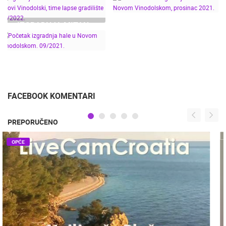
MARINE MITAN - NOVI
VINODOLSKI - 04/2021.
IZGRADNJA MITAN
UBRZANI VIDEO
- 10/2022.
HALE - SUHA MARINA -
IZGRADNJE HALE U
NOVI VINODOLSKI, TIME
NOVOM VINODOLSKOM,
LAPSE GRADILIŠTE
PROSINAC 2021.
POČETAK IZGRADNJA
07/2022.
HALE U NOVOM
VINODOLSKOM.
09/2021.
FACEBOOK KOMENTARI
PREPORUČENO
OPĆE