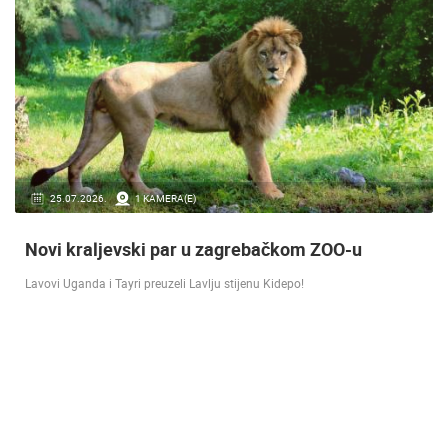
16.07.2018.
9 KAMERA(E)
Doček Vatrenih u Zagrebu nakon osvojenog
srebra [ ZADAR - SPLIT 17.07 ]
SREBRO NA SVJETSKOM PRVENSTVU! Reprezentacija Hrvatska vođena
velikim izbornikom Zlatkom Dalićem osvojila je veliko srebrno odličje.…