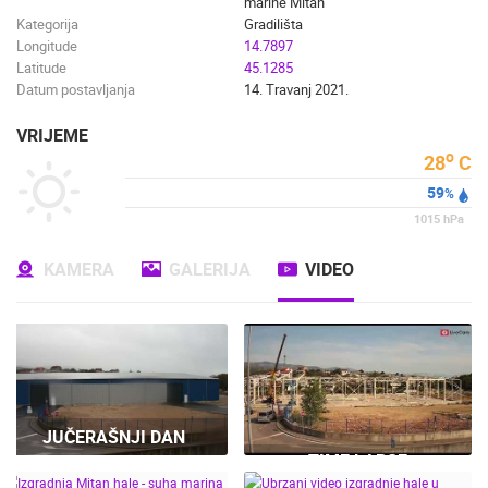
marine Mitan
Kategorija
Gradilišta
Longitude
14.7897
Latitude
45.1285
Datum postavljanja
14. Travanj 2021.
VRIJEME
o
28
C
59
%
1015
hPa
KAMERA
GALERIJA
VIDEO
JUČERAŠNJI DAN
TIME LAPSE
IZGRADNJE NOVE SUHE