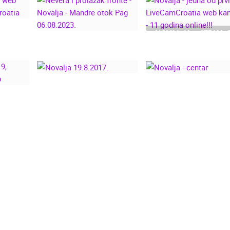
NOVALJA - JEDNA 
GLEDA
NEVERA I PROLAZAK
PRVIH
LIVE
FRONTE - NOVALJA -
LIVECAMCROATI
IA
MANDRE OTOK PAG
WEB KAMERA - 1
06.08.2023.
GODINA ONLINE!!!
ETO
NOVALJA 19.8.2017.
NOVALJA - CENTA
 -
VO