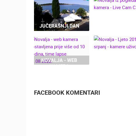
NOVALJA IZ PO
JUČERAŠNJI DAN
WEB KAMERA - 
CAM CROAT
NOVALJA - WEB
NOVALJA - LJ
KAMERA
2019, SRPANJ
POSTAVLJENA PRIJE
KAMERE UŽI
VIŠE OD 10 GODINA,
TIME LAPSE
13.08.2022.
FACEBOOK KOMENTARI