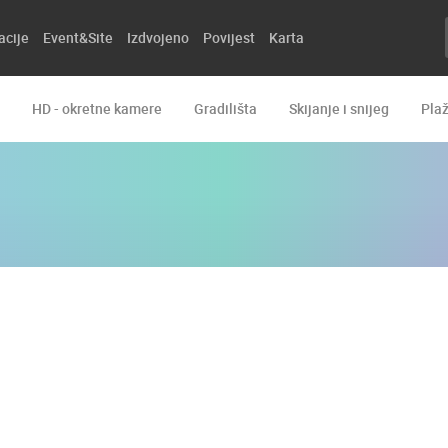
acije
Event&Site
Izdvojeno
Povijest
Karta
HD - okretne kamere
Gradilišta
Skijanje i snijeg
Pla