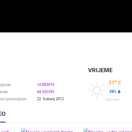
VRIJEME
o
31
C
ngitude
14.883919
58
itude
44.555395
%
um postavljanja
22. Svibanj 2012.
1012
hPa
EO