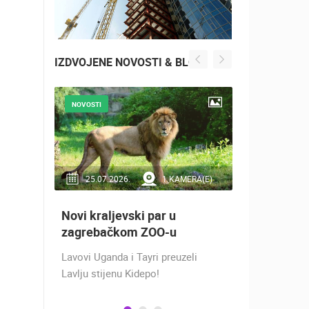
IZDVOJENE NOVOSTI & BLOG
NOVOSTI
NOVOSTI
RA(E)
25.07.2026.
1 KAMERA(E)
16.07.2
Novi kraljevski par u
Doček Vat
aže
zagrebačkom ZOO-u
nakon osv
ZADAR - S
Lavovi Uganda i Tayri preuzeli
ra na
Lavlju stijenu Kidepo!
SREBRO NA
gu
PRVENSTVU!
ški
Hrvatska vo