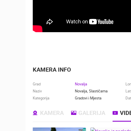
KAMERA INFO
Grad
Novalja
Lo
Naziv
Novalja, Slastičarna
Lat
Kategorija
Gradovi i Mjesta
Dat
KAMERA
GALERIJA
VID