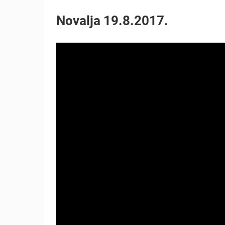
SENJ UŽIVO – PARK KNJIŽEVNIKA I
Novalja 19.8.2017.
VELEBITSKI KANAL
SENJ
KATEGORIJE KAMERA
NAJBOLJE S WEBA
GRADOVI I MJESTA
TRANSPORT I PROMET
ZNAMENITOSTI