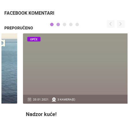
NACIONALNI PARK
SKRADIN - NACIONALNI
KRKA, PLOVIDBA
PARK KRKA
RIJEKOM, 15.08.2020.
FACEBOOK KOMENTARI
PREPORUČENO
OPĆE
20.01.2021.
3 KAMERA(E)
Nadzor kuće!