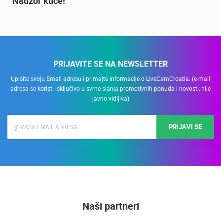
Nadzor kuće!
PRIJAVITE SE NA NEWSLETTER
Upišite svoju Email adresu i primajte informacije o LiveCamCroatia. (e-mail
adresa se koristi isključivo u svrhe slanja promotivnih ponuda i novosti, nije
javno vidljiva)
PRIJAVI SE