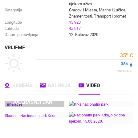
rijekom uživo
Kategorija
Gradovi i Mjesta
,
Marine i Lučice
,
Znamenitosti
,
Transport i promet
Longitude
15.923
Latitude
43.817
Datum postavljanja
12. Kolovoz 2020.
VRIJEME
o
35
C
38
%
1014
hPa
KAMERA
GALERIJA
VIDEO
JUČERAŠNJI DAN
KRKA NACIONALNI
PARK