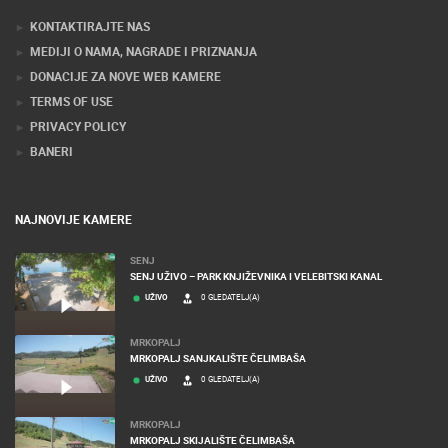
Stručnjaci tehnologije web kamera
KONTAKTIRAJTE NAS
MEDIJI O NAMA, NAGRADE I PRIZNANJA
DONACIJE ZA NOVE WEB KAMERE
TERMS OF USE
PRIVACY POLICY
BANERI
NAJNOVIJE KAMERE
SENJ
SENJ UŽIVO – PARK KNJIŽEVNIKA I VELEBITSKI KANAL
UŽIVO
0 GLEDATELJ(A)
MRKOPALJ
MRKOPALJ SANJKALIŠTE ČELIMBAŠA
UŽIVO
0 GLEDATELJ(A)