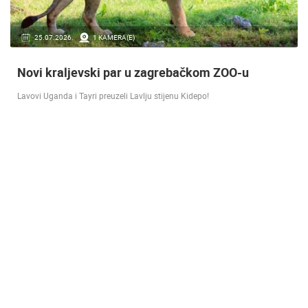
16.07.2018.
9 KAMERA(E)
Doček Vatrenih u Zagrebu nakon osvojenog
srebra [ ZADAR - SPLIT 17.07 ]
SREBRO NA SVJETSKOM PRVENSTVU! Reprezentacija Hrvatska vođena
velikim izbornikom Zlatkom Dalićem osvojila je veliko srebrno odličje.…