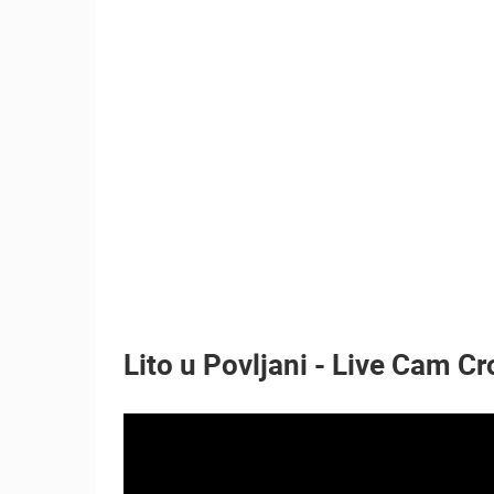
MRKOPALJ SKIJALIŠTE ČELIMBAŠA
MRKOPALJ
KATEGORIJE KAMERA
NAJBOLJE S WEBA
GRADOVI I MJESTA
TRANSPORT I PROMET
ZNAMENITOSTI
Lito u Povljani - Live Cam Cr