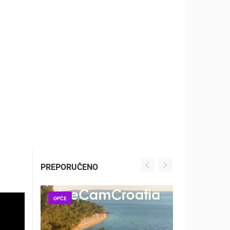
ZOO
DOGAĐANJA I ZANIMLJIVOSTI
PREPORUČENO
OPĆE
OPĆE