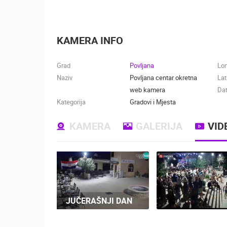
KAMERA INFO
Grad
Povljana
Lo
Naziv
Povljana centar okretna
Lat
web kamera
Dat
Kategorija
Gradovi i Mjesta
KAMERA
GALERIJA
VID
JUČERAŠNJI DAN