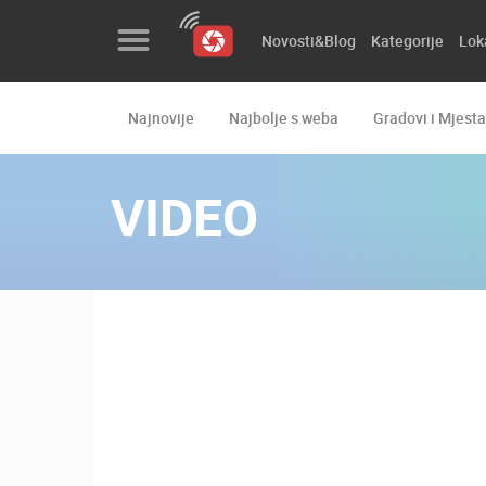
Novosti&Blog
Kategorije
Lok
Najnovije
Najbolje s weba
Gradovi i Mjesta
Novosti&Blog
Kategorije
VIDEO
Lokacije
Event&Site
Izdvojeno
Povijest
Karta