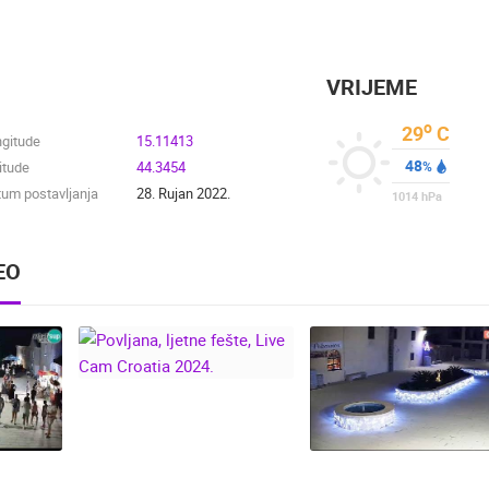
VRIJEME
o
29
C
ngitude
15.11413
48
itude
44.3454
%
um postavljanja
28. Rujan 2022.
1014
hPa
EO
POVLJANA, LJETNE
FEŠTE, LIVE CAM
CROATIA 2024.