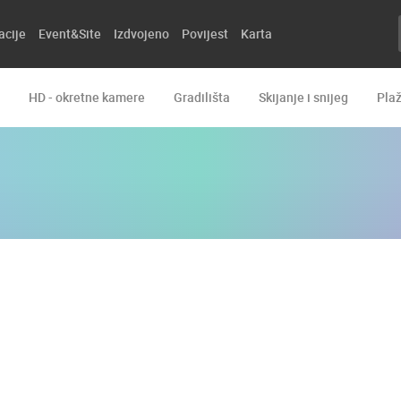
acije
Event&Site
Izdvojeno
Povijest
Karta
HD - okretne kamere
Gradilišta
Skijanje i snijeg
Pla