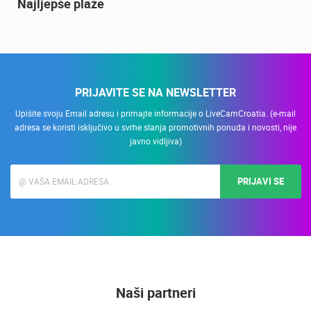
Nadzor kuće!
PRIJAVITE SE NA NEWSLETTER
Upišite svoju Email adresu i primajte informacije o LiveCamCroatia. (e-mail
adresa se koristi isključivo u svrhe slanja promotivnih ponuda i novosti, nije
javno vidljiva)
PRIJAVI SE