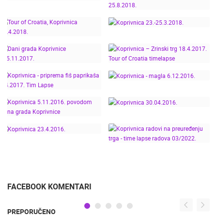
KLIZALIŠTE -
KOPRIVNICA DOČEK
30.12.2018.
DAN GRADA
NOVE 2019! UZ GAZDE
KOPRIVNICA
KOPRIVNICE
RENESANSNI FESTIVAL
03.11.2018.
25.8.2018.
KOPRIVNICA
TOUR OF CROATIA,
23.-25.3.2018.
KOPRIVNICA – ZRINSKI
KOPRIVNICA 17.4.2018.
DANI GRADA
TRG 18.4.2017. TOUR
KOPRIVNICE
OF CROATIA
KOPRIVNICA -
4.-5.11.2017.
TIMELAPSE
PRIPREMA FIŠ
KOPRIVNICA - MAGLA
PAPRIKAŠA 8.4.2017.
6.12.2016.
TIM LAPSE
KOPRIVNICA 5.11.2016.
KOPRIVNICA
POVODOM DANA
30.04.2016.
KOPRIVNICA RADOVI
GRADA KOPRIVNICE
NA PREUREĐENJU
TRGA - TIME LAPSE
KOPRIVNICA 23.4.2016.
RADOVA 03/2022.
FACEBOOK KOMENTARI
PREPORUČENO