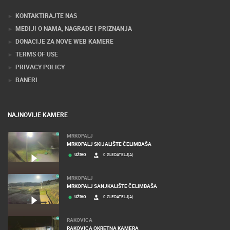
Stručnjaci tehnologije web kamera
KONTAKTIRAJTE NAS
MEDIJI O NAMA, NAGRADE I PRIZNANJA
DONACIJE ZA NOVE WEB KAMERE
TERMS OF USE
PRIVACY POLICY
BANERI
NAJNOVIJE KAMERE
MRKOPALJ
MRKOPALJ SKIJALIŠTE ČELIMBAŠA
UŽIVO
0 GLEDATELJ(A)
MRKOPALJ
MRKOPALJ SANJKALIŠTE ČELIMBAŠA
UŽIVO
0 GLEDATELJ(A)