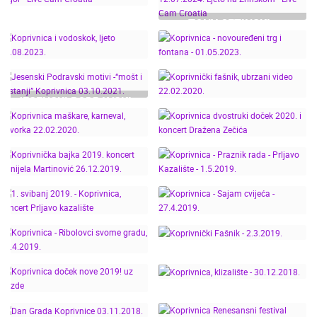
SNIJEGOM - LIVE CAM
TONY CETINSKI -
CROATIA
KOPRIVNIČKA BAJKA,
KOPRIVNICA
KONCERT GRUPE VIGOR
12.07.2024. LJETO NA
- LIVE CAM CROATIA
ZRINSKOM - LIVE CAM
CROATIA
KOPRIVNICA I
KOPRIVNICA -
JESENSKI PODRAVSKI
VODOSKOK, LJETO
NOVOUREĐENI TRG I
MOTIVI -“MOŠT I
09.08.2023.
FONTANA - 01.05.2023.
KOSTANJI”
KOPRIVNIČKI FAŠNIK,
KOPRIVNICA
UBRZANI VIDEO
KOPRIVNICA
03.10.2021.
22.02.2020.
KOPRIVNICA MAŠKARE,
DVOSTRUKI DOČEK
KARNEVAL, POVORKA
2020. I KONCERT
KOPRIVNIČKA BAJKA
22.02.2020.
DRAŽENA ZEČIĆA
2019. KONCERT
KOPRIVNICA - PRAZNIK
DANIJELA MARTINOVIĆ
RADA - PRLJAVO
26.12.2019.
KAZALIŠTE - 1.5.2019.
1. SVIBANJ 2019. -
KOPRIVNICA, KONCERT
KOPRIVNICA - SAJAM
PRLJAVO KAZALIŠTE
CVIJEĆA - 27.4.2019.
KOPRIVNICA -
KOPRIVNIČKI FAŠNIK -
RIBOLOVCI SVOME
2.3.2019.
KOPRIVNICA,
GRADU, 13.4.2019.