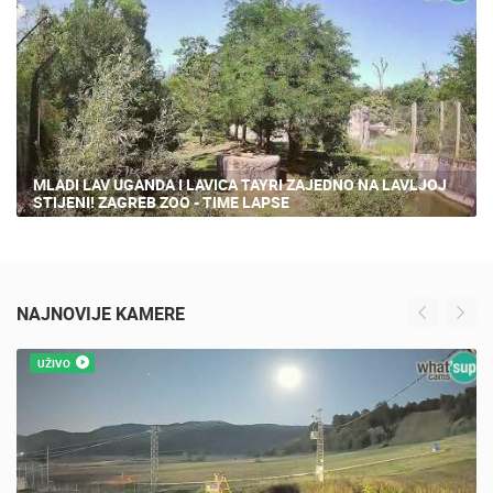
45 PREGLED(A)
MLADI LAV UGANDA I LAVICA TAYRI ZAJEDNO NA LAVLJOJ
STIJENI! ZAGREB ZOO - TIME LAPSE
NAJNOVIJE KAMERE
UŽIVO