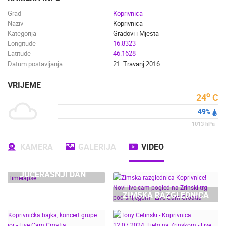
Grad
Koprivnica
Naziv
Koprivnica
Kategorija
Gradovi i Mjesta
Longitude
16.8323
Latitude
46.1628
Datum postavljanja
21. Travanj 2016.
VRIJEME
o
24
C
49
%
1013
hPa
KAMERA
GALERIJA
VIDEO
JUČERAŠNJI DAN
ZIMSKA RAZGLEDNICA
KOPRIVNICE! NOVI LIVE
CAM POGLED NA
ZRINSKI TRG POD