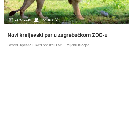
16.07.2018.
9 KAMERA(E)
Doček Vatrenih u Zagrebu nakon osvojenog
srebra [ ZADAR - SPLIT 17.07 ]
SREBRO NA SVJETSKOM PRVENSTVU! Reprezentacija Hrvatska vođena
velikim izbornikom Zlatkom Dalićem osvojila je veliko srebrno odličje.…