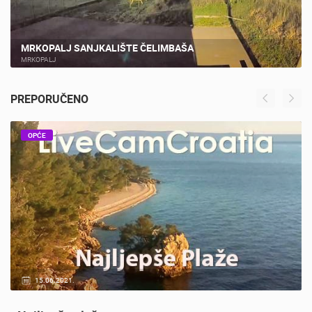
MRKOPALJ SANJKALIŠTE ČELIMBAŠA
MRKOPALJ
PREPORUČENO
OPĆE
20.01.2021.
3 KAMERA(E)