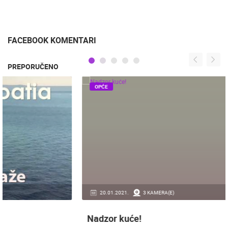
OPEKOM - 21.8.2017.
KUĆA 7.7. & 11.7. 2017.
KAMNIK -
WIENERBERGER KUĆA
6.7.2017.
FACEBOOK KOMENTARI
PREPORUČENO
OPĆE
20.01.2021.
3 KAMERA(E)
Nadzor kuće!