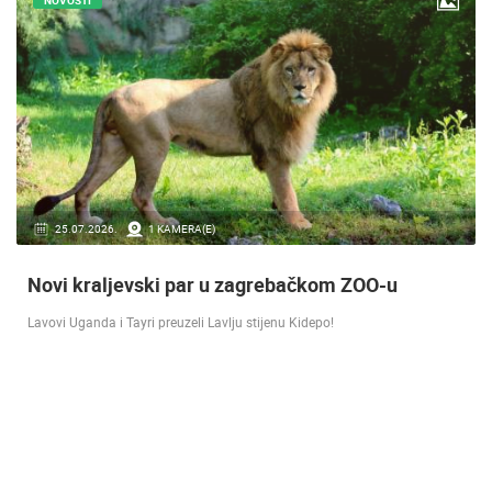
16.07.2018.
9 KAMERA(E)
Doček Vatrenih u Zagrebu nakon osvojenog
srebra [ ZADAR - SPLIT 17.07 ]
SREBRO NA SVJETSKOM PRVENSTVU! Reprezentacija Hrvatska vođena
velikim izbornikom Zlatkom Dalićem osvojila je veliko srebrno odličje.…