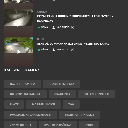
MANDRE
PLAŽA MALE MANDRE - NAVIS SUITES & SPA
UŽIVO
0 GLEDATELJ(A)
OGULIN
OPĆA BOLNICA OGULIN REKONSTRUKCIJA KOTLOVNICE -
KAMERA 03
UŽIVO
0 GLEDATELJ(A)
SENJ
SENJ UŽIVO – PARK KNJIŽEVNIKA I VELEBITSKI KANAL
UŽIVO
0 GLEDATELJ(A)
KATEGORIJE KAMERA
NAJBOLJE S WEBA
GRADOVI I MJESTA
HD - OKRETNE KAMERE
GRADILIŠTA
SKIJANJE I SNIJEG
PLAŽE
MARINE I LUČICE
ZOO
DOGAĐANJA I ZANIMLJIVOSTI
TRANSPORT I PROMET