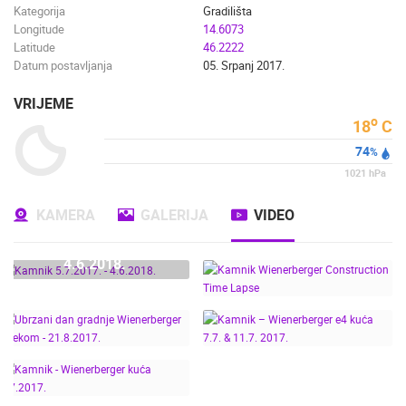
Kategorija
Gradilišta
Longitude
14.6073
Latitude
46.2222
Datum postavljanja
05. Srpanj 2017.
VRIJEME
o
18
C
74
%
1021
hPa
KAMERA
GALERIJA
VIDEO
KAMNIK 5.7.2017. -
4.6.2018.
KAMNIK
WIENERBERGER
CONSTRUCTION TIME
LAPSE
UBRZANI DAN GRADNJE
KAMNIK –
WIENERBERGER
WIENERBERGER E4