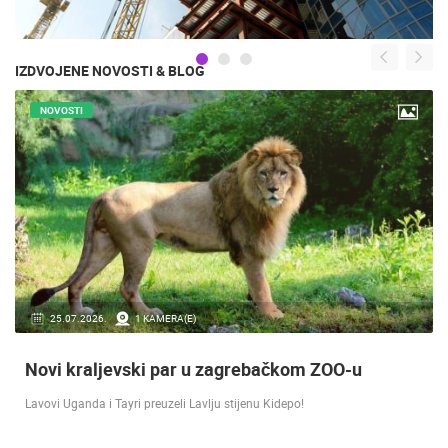
IZDVOJENE NOVOSTI & BLOG
NOVOSTI
16.07.2018.
9 KAMERA(E)
Doček Vatrenih u Zagrebu nakon osvojenog
srebra [ ZADAR - SPLIT 17.07 ]
SREBRO NA SVJETSKOM PRVENSTVU! Reprezentacija Hrvatska vođena
velikim izbornikom Zlatkom Dalićem osvojila je veliko srebrno odličje.…