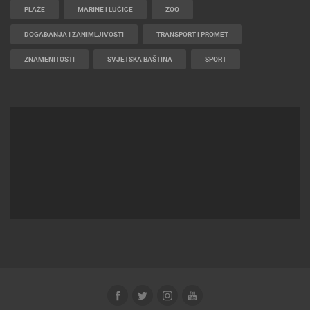
HD - OKRETNE KAMERE
GRADILIŠTA
SKIJANJE I SNIJEG
PLAŽE
MARINE I LUČICE
ZOO
DOGAĐANJA I ZANIMLJIVOSTI
TRANSPORT I PROMET
ZNAMENITOSTI
SVJETSKA BAŠTINA
SPORT