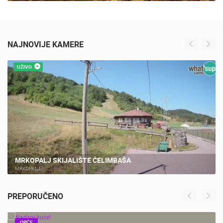
MARATON LAĐA 2026. SPEKTAKULARAN CILJ I VELIKA
FEŠTA U PLOČAMA! LIVE CAM CROATIA
NAJNOVIJE KAMERE
UŽIVO
MRKOPALJ SKIJALIŠTE ČELIMBAŠA
MRKOPALJ
PREPORUČENO