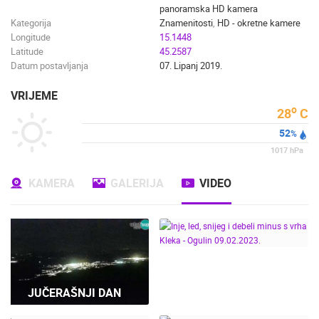
panoramska HD kamera
Kategorija
Znamenitosti
,
HD - okretne kamere
Longitude
15.1448
Latitude
45.2587
Datum postavljanja
07. Lipanj 2019.
VRIJEME
o
28
C
52
%
1017
hPa
KAMERA
GALERIJA
VIDEO
INJE, LED, SNIJEG I
DEBELI MINUS S VRHA
JUČERAŠNJI DAN
KLEKA - OGULIN
09.02.2023.