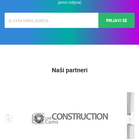
Upišite svoju Email adresu i primajte informacije o LiveCamCroatia. (e-mail
adresa se koristi isključivo u svrhe slanja promotivnih ponuda i novosti, nije
javno vidljiva)
PRIJAVI SE
Naši partneri