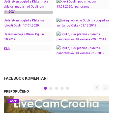
JEDINSTVEN POGLED S
KLEKA, NISKA
KLEK I OGULIN POD
NAOBLAKA I MAGLA
SNJEGOM 13.01.2020. -
NAD OGULINOM
PANORAMA
SNIJEG I OBLACI U
26.11.2021.
JEDINSTVEN POGLED S
OGULINU - POGLED SA
KLEKA NA MAGLOVITI
SUNČANOG KLEKA -
OGULIN, KLEK PLANINA
OGULIN 17.01.2020.
03.12.2019.
JESENSKE BOJE S
- OKRETNA
KLEKA, OGULIN
PANORAMSKA HD
OGULIN, KLEK PLANINA
17.10.2019.
KAMERA - 29.8.2019.
- OKRETNA
PANORAMSKA HD
KLEK
KAMERA - 2.7.2019.
FACEBOOK KOMENTARI
PREPORUČENO
OPĆE