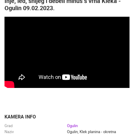
Inje, led, snijeg i debeli minus s vrha Kleka -
Ogulin 09.02.2023.
KAMERA INFO
Grad
Ogulin
Naziv
Ogulin, Klek planina - okretna