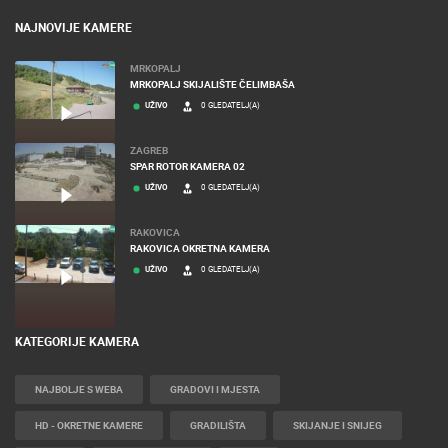
BANERI
NAJNOVIJE KAMERE
MRKOPALJ
MRKOPALJ SKIJALIŠTE ČELIMBAŠA
UŽIVO
0 GLEDATELJ(A)
ZAGREB
SPAR ROTOR KAMERA 02
UŽIVO
0 GLEDATELJ(A)
RAKOVICA
RAKOVICA OKRETNA KAMERA
UŽIVO
0 GLEDATELJ(A)
KATEGORIJE KAMERA
NAJBOLJE S WEBA
GRADOVI I MJESTA