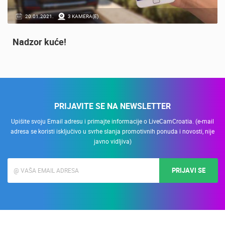
20.01.2021.
3 KAMERA(E)
Nadzor kuće!
PRIJAVITE SE NA NEWSLETTER
Upišite svoju Email adresu i primajte informacije o LiveCamCroatia. (e-mail
adresa se koristi isključivo u svrhe slanja promotivnih ponuda i novosti, nije
javno vidljiva)
PRIJAVI SE