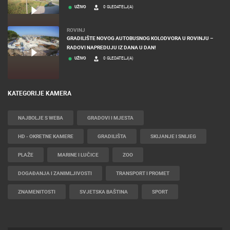
MRKOPALJ
MRKOPALJ SKIJALIŠTE ČELIMBAŠA
UŽIVO
0 GLEDATELJ(A)
ROVINJ
GRADILIŠTE NOVOG AUTOBUSNOG KOLODVORA U ROVINJU –
RADOVI NAPREDUJU IZ DANA U DAN!
UŽIVO
0 GLEDATELJ(A)
KATEGORIJE KAMERA
NAJBOLJE S WEBA
GRADOVI I MJESTA
HD - OKRETNE KAMERE
GRADILIŠTA
SKIJANJE I SNIJEG
PLAŽE
MARINE I LUČICE
ZOO
DOGAĐANJA I ZANIMLJIVOSTI
TRANSPORT I PROMET
ZNAMENITOSTI
SVJETSKA BAŠTINA
SPORT