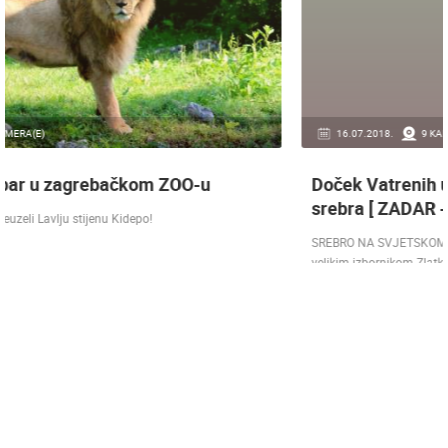
16.07.2018.
9 KAMERA(E)
Doček Vatrenih u Zagrebu nakon osvojenog
srebra [ ZADAR - SPLIT 17.07 ]
SREBRO NA SVJETSKOM PRVENSTVU! Reprezentacija Hrvatska vođena
velikim izbornikom Zlatkom Dalićem osvojila je veliko srebrno odličje.…