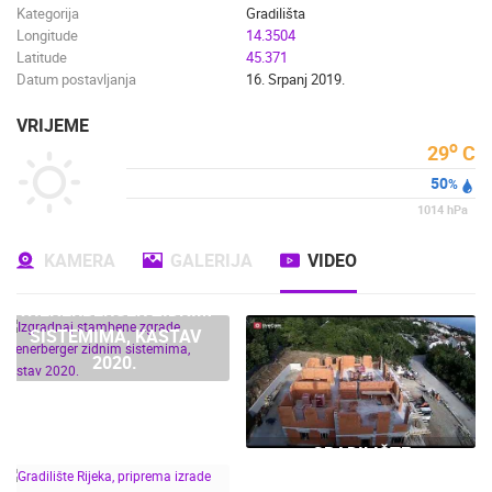
Kategorija
Gradilišta
Longitude
14.3504
Latitude
45.371
Datum postavljanja
16. Srpanj 2019.
VRIJEME
o
29
C
50
%
1014
hPa
IZGRADNAJ STAMBENE
KAMERA
GALERIJA
VIDEO
ZGRADE
WIENERBERGER ZIDNIM
SISTEMIMA, KASTAV
2020.
GRADILIŠTE
WIENERBERGER