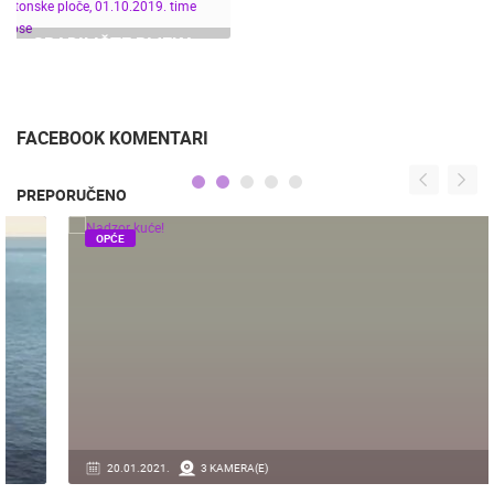
KASTAV - RIJEKA -
TIME LAPSE
GRADILIŠTE RIJEKA,
19.-25.7.2019.
PRIPREMA IZRADE
BETONSKE PLOČE,
01.10.2019. TIME
LAPSE
FACEBOOK KOMENTARI
PREPORUČENO
OPĆE
20.01.2021.
3 KAMERA(E)