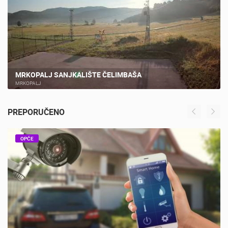
MRKOPALJ SANJKALIŠTE ČELIMBAŠA
MRKOPALJ
PREPORUČENO
OPĆE