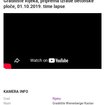
Gradilište Rijeka, priprema izrade betonske
ploče, 01.10.2019. time lapse
KAMERA INFO
Grad
Rijeka
Naziv
Gradilište Wienerberger Kastav