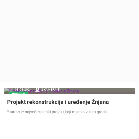
MEDIJI O
NAMA,
NAGRADE I
PRIZNANJA
DONACIJE
ZA NOVE
WEB
KAMERE
TERMS OF
USE
PRIVACY
03.03.2024.
2 KAMERA(E)
POLICY
NOVOSTI
Projekt rekonstrukcija i uređenje Žnjana
BANERI
Startao je najveći splitski projekt koji mijenja vizuru grada.
HRVATSKI