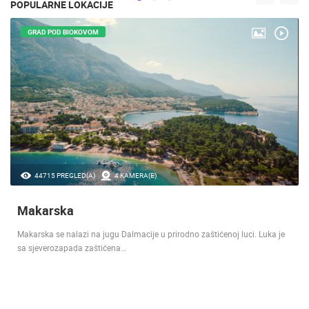
POPULARNE LOKACIJE
GRAD POD BIOKOVOM
44715 PREGLED(A)
4 KAMERA(E)
Makarska
Makarska se nalazi na jugu Dalmacije u prirodno zaštićenoj luci. Luka je
sa sjeverozapada zaštićena…