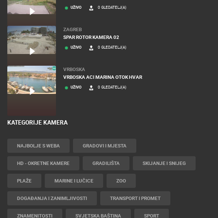
UŽIVO
0 GLEDATELJ(A)
ZAGREB
SPAR ROTOR KAMERA 02
UŽIVO
0 GLEDATELJ(A)
VRBOSKA
VRBOSKA ACI MARINA OTOK HVAR
UŽIVO
0 GLEDATELJ(A)
KATEGORIJE KAMERA
NAJBOLJE S WEBA
GRADOVI I MJESTA
HD - OKRETNE KAMERE
GRADILIŠTA
SKIJANJE I SNIJEG
PLAŽE
MARINE I LUČICE
ZOO
DOGAĐANJA I ZANIMLJIVOSTI
TRANSPORT I PROMET
ZNAMENITOSTI
SVJETSKA BAŠTINA
SPORT