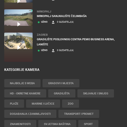
MRKOPALJ
MRKOPALJ SANJKALIŠTE ČELIMBAŠA
UŽIVO
0 GLEDATELJ(A)
ZAGREB
GRADILIŠTE POSLOVNOG CENTRA PEMO BUSINESS ARENA,
LANIŠTE
UŽIVO
0 GLEDATELJ(A)
KATEGORIJE KAMERA
NAJBOLJE S WEBA
GRADOVI I MJESTA
HD - OKRETNE KAMERE
GRADILIŠTA
SKIJANJE I SNIJEG
PLAŽE
MARINE I LUČICE
ZOO
DOGAĐANJA I ZANIMLJIVOSTI
TRANSPORT I PROMET
ZNAMENITOSTI
SVJETSKA BAŠTINA
SPORT