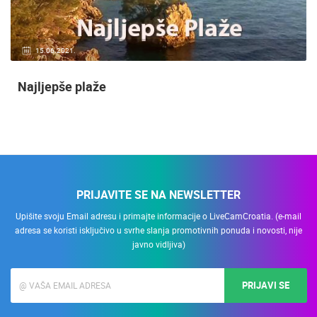
15.06.2021.
Najljepše plaže
PRIJAVITE SE NA NEWSLETTER
Upišite svoju Email adresu i primajte informacije o LiveCamCroatia. (e-mail
adresa se koristi isključivo u svrhe slanja promotivnih ponuda i novosti, nije
javno vidljiva)
PRIJAVI SE