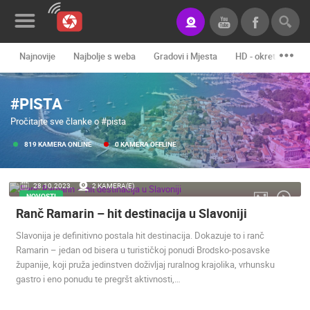
Najnovije
Najbolje s weba
Gradovi i Mjesta
HD - okretne kame
Novosti&Blog
#PISTA
Kategorije
Pročitajte sve članke o #pista
Lokacije
819 KAMERA ONLINE
0 KAMERA OFFLINE
Event&Site
28.10.2023.
2 KAMERA(E)
Izdvojeno
NOVOSTI
Ranč Ramarin – hit destinacija u Slavoniji
Povijest
Slavonija je definitivno postala hit destinacija. Dokazuje to i ranč
Karta
Ramarin – jedan od bisera u turističkoj ponudi Brodsko-posavske
županije, koji pruža jedinstven doživljaj ruralnog krajolika, vrhunsku
gastro i eno ponudu te pregršt aktivnosti,…
KONTAKTIRAJTE
NAS