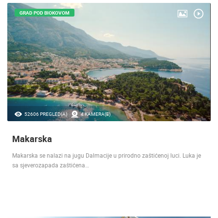
GRAD POD BIOKOVOM
52606 PREGLED(A)
4 KAMERA(E)
Makarska
Makarska se nalazi na jugu Dalmacije u prirodno zaštićenoj luci. Luka je
sa sjeverozapada zaštićena…