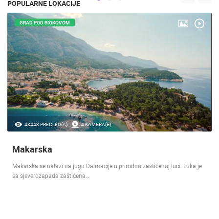
POPULARNE LOKACIJE
GRAD POD BIOKOVOM
48443 PREGLED(A)
4 KAMERA(E)
Makarska
Makarska se nalazi na jugu Dalmacije u prirodno zaštićenoj luci. Luka je
sa sjeverozapada zaštićena…