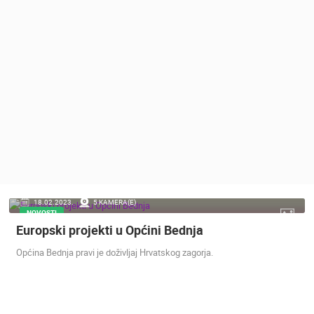
MEDIJI O
NAMA,
NAGRADE I
PRIZNANJA
DONACIJE
ZA NOVE
WEB
KAMERE
TERMS OF
USE
PRIVACY
18.02.2023.
5 KAMERA(E)
POLICY
NOVOSTI
Europski projekti u Općini Bednja
BANERI
Općina Bednja pravi je doživljaj Hrvatskog zagorja.
HRVATSKI