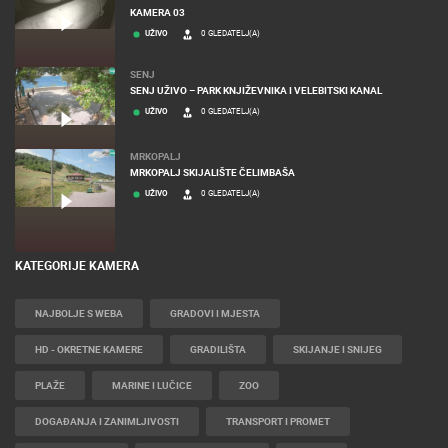
KAMERA 03
UŽIVO
0 GLEDATELJ(A)
SENJ
SENJ UŽIVO – PARK KNJIŽEVNIKA I VELEBITSKI KANAL
UŽIVO
0 GLEDATELJ(A)
MRKOPALJ
MRKOPALJ SKIJALIŠTE ČELIMBAŠA
UŽIVO
0 GLEDATELJ(A)
KATEGORIJE KAMERA
NAJBOLJE S WEBA
GRADOVI I MJESTA
HD - OKRETNE KAMERE
GRADILIŠTA
SKIJANJE I SNIJEG
PLAŽE
MARINE I LUČICE
ZOO
DOGAĐANJA I ZANIMLJIVOSTI
TRANSPORT I PROMET